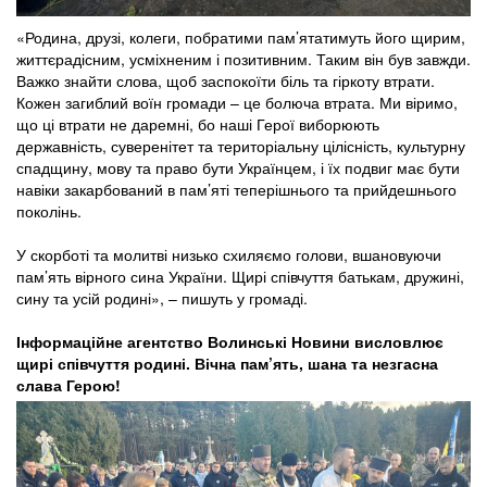
«Родина, друзі, колеги, побратими пам’ятатимуть його щирим,
життєрадісним, усміхненим і позитивним. Таким він був завжди.
Важко знайти слова, щоб заспокоїти біль та гіркоту втрати.
Кожен загиблий воїн громади – це болюча втрата. Ми віримо,
що ці втрати не даремні, бо наші Герої виборюють
державність, суверенітет та територіальну цілісність, культурну
спадщину, мову та право бути Українцем, і їх подвиг має бути
навіки закарбований в пам’яті теперішнього та прийдешнього
поколінь.
У скорботі та молитві низько схиляємо голови, вшановуючи
пам’ять вірного сина України. Щирі співчуття батькам, дружині,
сину та усій родині», – пишуть у громаді.
Інформаційне агентство Волинські Новини висловлює
щирі співчуття родині. Вічна пам’ять, шана та незгасна
слава Герою!