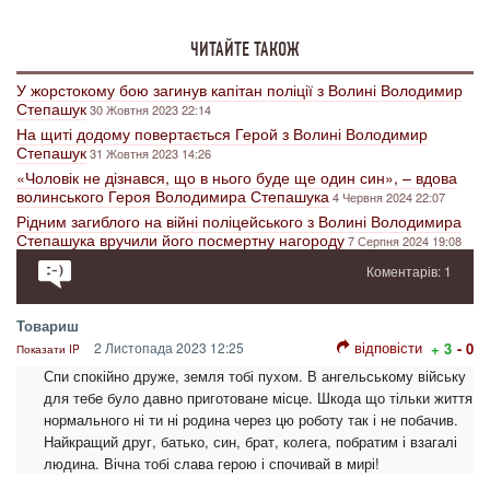
ЧИТАЙТЕ ТАКОЖ
У жорстокому бою загинув капітан поліції з Волині Володимир
Степашук
30 Жовтня 2023 22:14
На щиті додому повертається Герой з Волині Володимир
Степашук
31 Жовтня 2023 14:26
«Чоловік не дізнався, що в нього буде ще один син», – вдова
волинського Героя Володимира Степашука
4 Червня 2024 22:07
Рідним загиблого на війні поліцейського з Волині Володимира
Степашука вручили його посмертну нагороду
7 Серпня 2024 19:08
Коментарів: 1
Товариш
відповісти
2 Листопада 2023 12:25
+ 3
- 0
Показати IP
Спи спокійно друже, земля тобі пухом. В ангельському війську
для тебе було давно приготоване місце. Шкода що тільки життя
нормального ні ти ні родина через цю роботу так і не побачив.
Найкращий друг, батько, син, брат, колега, побратим і взагалі
людина. Вічна тобі слава герою і спочивай в мирі!