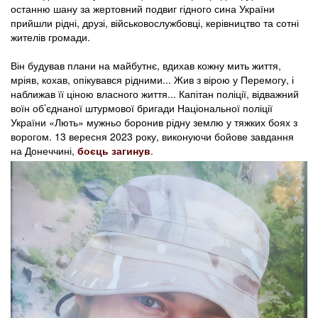
останню шану за жертовний подвиг гідного сина України
прийшли рідні, друзі, військовослужбовці, керівництво та сотні
жителів громади.
Він будував плани на майбутнє, вдихав кожну мить життя,
мріяв, кохав, опікувався рідними... Жив з вірою у Перемогу, і
наближав її ціною власного життя... Капітан поліції, відважний
воїн об’єднаної штурмової бригади Національної поліції
України «Лють» мужньо боронив рідну землю у тяжких боях з
ворогом. 13 вересня 2023 року, виконуючи бойове завдання
на Донеччині,
боєць загинув
.