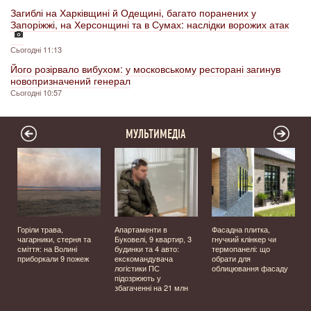
Загиблі на Харківщині й Одещині, багато поранених у
Запоріжжі, на Херсонщині та в Сумах: наслідки ворожих атак
Сьогодні 11:13
Його розірвало вибухом: у московському ресторані загинув
новопризначений генерал
Сьогодні 10:57
МУЛЬТИМЕДІА
Горіли трава,
Апартаменти в
Фасадна плитка,
чагарники, стерня та
Буковелі, 9 квартир, 3
гнучкий клінкер чи
сміття: на Волині
будинки та 4 авто:
термопанелі: що
приборкали 9 пожеж
екскомандувача
обрати для
логістики ПС
облицювання фасаду
підозрюють у
збагаченні на 21 млн