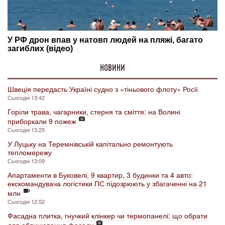
НОВИНИ
Швеція передасть Україні судно з «тіньового флоту» Росії
Сьогодні 13:42
Горіли трава, чагарники, стерня та сміття: на Волині
приборкали 9 пожеж
Сьогодні 13:25
У Луцьку на Теремнівській капітально ремонтують
тепломережу
Сьогодні 13:09
Апартаменти в Буковелі, 9 квартир, 3 будинки та 4 авто:
екскомандувача логістики ПС підозрюють у збагаченні на 21
млн
Сьогодні 12:52
Фасадна плитка, гнучкий клінкер чи термопанелі: що обрати
для облицювання фасаду