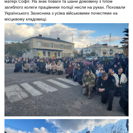
матері Софії. На знак поваги та шани домовину з тілом
загиблого колеги працівники поліції несли на руках. Поховали
Українського Захисника з усіма військовими почестями на
місцевому кладовищі.