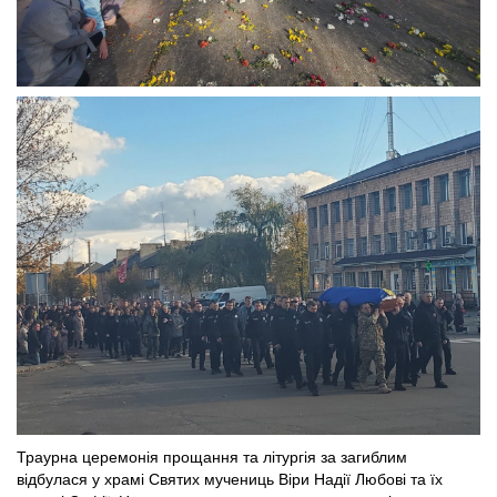
Траурна церемонія прощання та літургія за загиблим
відбулася у храмі Святих мучениць Віри Надії Любові та їх