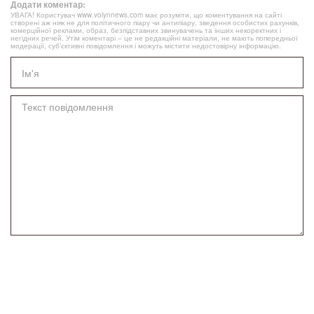
Додати коментар:
УВАГА! Користувач www.volynnews.com має розуміти, що коментування на сайті
створені аж ніяк не для політичного піару чи антипіару, зведення особистих рахунків,
комерційної реклами, образ, безпідставних звинувачень та інших некоректних і
негідних речей. Утім коментарі – це не редакційні матеріали, не мають попередньої
модерації, суб’єктивні повідомлення і можуть містити недостовірну інформацію.