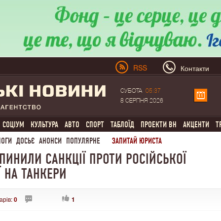
RSS
Контакти
СУБОТА
05:37
8 СЕРПНЯ 2026
СОЦІУМ
КУЛЬТУРА
АВТО
СПОРТ
ТАБЛОЇД
ПРОЕКТИ ВН
АКЦЕНТИ
Т
ЛОГИ
ДОСЬЄ
АНОНСИ
ПОПУЛЯРНЕ
ЗАПИТАЙ ЮРИСТА
ПИНИЛИ САНКЦІЇ ПРОТИ РОСІЙСЬКОЇ
 НА ТАНКЕРИ
арів:
0
1