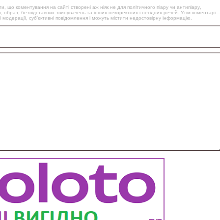
, що коментування на сайті створені аж ніяк не для політичного піару чи антипіару,
, образ, безпідставних звинувачень та інших некоректних і негідних речей. Утім коментарі –
 модерації, суб’єктивні повідомлення і можуть містити недостовірну інформацію.