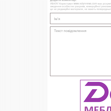
УВАГА! Користувач www.volynnews.com має розуміти
зведення особистих рахунків, комерційної реклами
це не редакційні матеріали, не мають попередньої