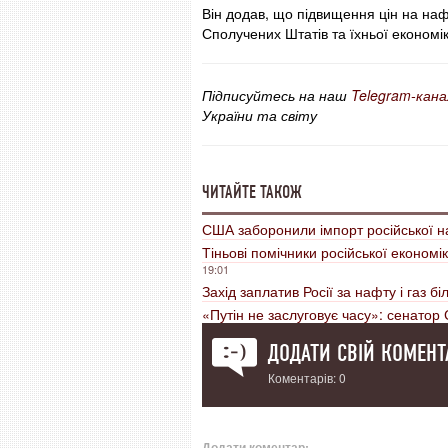
Він додав, що підвищення цін на наф
Сполучених Штатів та їхньої економік
Підписуйтесь на наш
Telegram-кана
України та світу
ЧИТАЙТЕ ТАКОЖ
США заборонили імпорт російської н
Тіньові помічники російської економі
19:01
Захід заплатив Росії за нафту і газ 
«Путін не заслуговує часу»: сенатор 
ДОДАТИ СВІЙ КОМЕНТ
Коментарів: 0
Додати коментар: