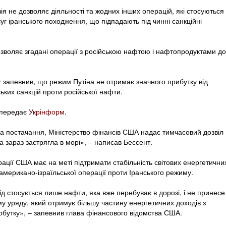
я не дозволяє діяльності та жодних інших операцій, які стосуються
луг іранського походження, що підпадають під чинні санкційні
зволяє згадані операції з російською нафтою і нафтопродуктами до
т
запевнив, що режим Путіна не отримає значного прибутку від
ких санкцій проти російської нафти.
 передає
Укрінформ
.
 постачання, Міністерство фінансів США надає тимчасовий дозвіл
а зараз застрягла в морі», – написав Бессент.
рації США має на меті підтримати стабільність світових енергетични
і американо-ізраїльської операції проти Іранського режиму.
ід стосується лише нафти, яка вже перебуває в дорозі, і не принесе
му уряду, який отримує більшу частину енергетичних доходів з
добутку», – запевнив глава фінансового відомства США.