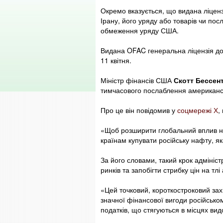
Окремо вказується, що видана ліцензі
Ірану, його уряду або товарів чи пос
обмеження уряду США.
Видана OFAC генеральна ліцензія до
11 квітня.
Міністр фінансів США
Скотт Бессен
тимчасового послаблення американсь
Про це він повідомив у
соцмережі Х
,
«Щоб розширити глобальний вплив на
країнам купувати російську нафту, як
За його словами, такий крок адмініст
ринків та запобігти стрибку цін на тл
«Цей точковий, короткостроковий зах
значної фінансової вигоди російсько
податків, що стягуються в місцях ви