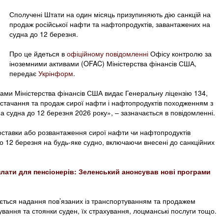
Сполучені Штати на один місяць призупиняють дію санкцій на
продаж російської нафти та нафтопродуктів, завантажених на
судна до 12 березня.
Про це йдеться в
офіційному повідомленні
Офісу контролю за
іноземними активами (OFAC) Міністерства фінансів США,
передає
Укрінформ
.
ами Міністерства фінансів США видає Генеральну ліцензію 134,
остачання та продаж сирої нафти і нафтопродуктів походженням з
на судна до 12 березня 2026 року», – зазначається в повідомленні.
доставки або розвантаження сирої нафти чи нафтопродуктів
о 12 березня на будь-яке судно, включаючи внесені до санкційних
плати для пенсіонерів: Зеленський анонсував нові програми
ється надання пов’язаних із транспортуванням та продажем
ування та стоянки суден, їх страхування, лоцманські послуги тощо.