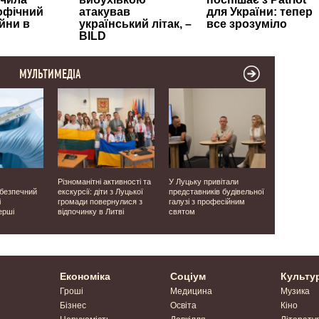
МУЛЬТИМЕДІА
Різноманітні активності та
У Луцьку привітали
Виявили о
ебезпечний
екскурсії: діти з Луцької
представників будівельної
людей: на 
і
громади повернулися з
галузі з професійним
завершили
ерші
відпочинку в Литві
святом
місцях ма
часів Друго
Економіка
Соціум
Культу
Гроші
Медицина
Музика
Бізнес
Освіта
Кіно
Нерухомість
Довкілля
Літерату