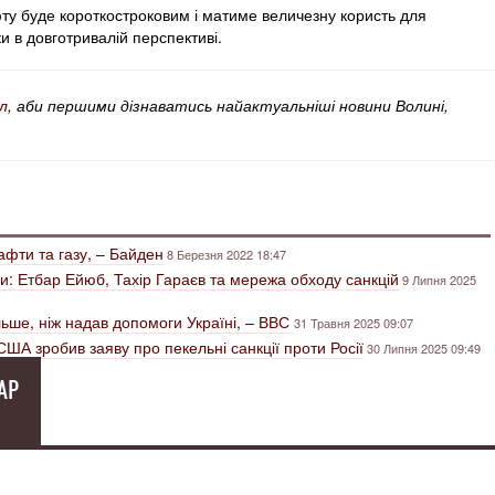
ту буде короткостроковим і матиме величезну користь для
и в довготривалій перспективі.
л
, аби першими дізнаватись найактуальніші новини Волині,
афти та газу, – Байден
8 Березня 2022 18:47
ки: Етбар Ейюб, Тахір Гараєв та мережа обходу санкцій
9 Липня 2025
більше, ніж надав допомоги Україні, – ВВС
31 Травня 2025 09:07
США зробив заяву про пекельні санкції проти Росії
30 Липня 2025 09:49
АР