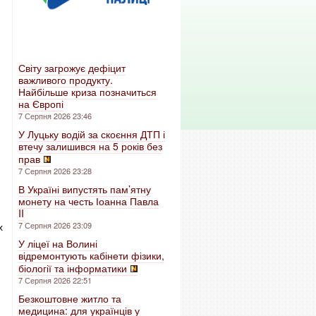
Світу загрожує дефіцит
важливого продукту.
Найбільше криза позначиться
на Європі
7 Серпня 2026 23:46
У Луцьку водій за скоєння ДТП і
втечу залишився на 5 років без
прав
7 Серпня 2026 23:28
В Україні випустять пам’ятну
монету на честь Іоанна Павла
II
х
7 Серпня 2026 23:09
У ліцеї на Волині
відремонтують кабінети фізики,
біології та інформатики
7 Серпня 2026 22:51
Безкоштовне житло та
медицина: для українців у