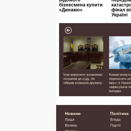
Луцьку,
Фіктивно влаштовували
Їхав миритися: волинянин
Комарі можуть
на
чоловіків на роботу: у
потрапив до суду, бо
переносити н
'яних
Луцьку п'ятьом
обікрав колишню дружину
вірус: в Україн
працівникам ліцею
зафіксували п
повідомили про підозру
випадки
Новини
Політика
Луцьк
Влада
Волинь
Партії
Україна