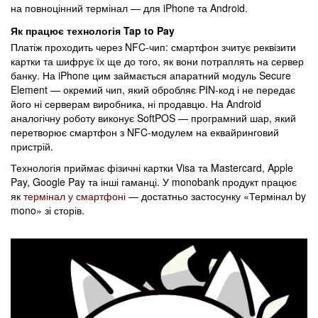
на повноцінний термінал — для iPhone та Android.
Як працює технологія Tap to Pay
Платіж проходить через NFC-чип: смартфон зчитує реквізити
картки та шифрує їх ще до того, як вони потраплять на сервер
банку. На iPhone цим займається апаратний модуль Secure
Element — окремий чип, який обробляє PIN-код і не передає
його ні серверам виробника, ні продавцю. На Android
аналогічну роботу виконує SoftPOS — програмний шар, який
перетворює смартфон з NFC-модулем на еквайринговий
пристрій.
Технологія приймає фізичні картки Visa та Mastercard, Apple
Pay, Google Pay та інші гаманці. У monobank продукт працює
як
термінал у смартфоні
— достатньо застосунку «Термінал by
mono» зі сторів.
​​​​​​​