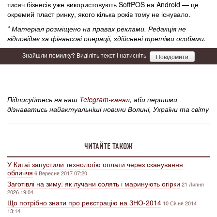
тисяч бізнесів уже використовують SoftPOS на Android — це
окремий пласт ринку, якого кілька років тому не існувало.
* Матеріал розміщено на правах реклами. Редакція не
відповідає за фінансові операції, здійснені третіми особами.
Знайшли помилку? Виділіть текст і натисніть
Повідомити
Підписуйтесь на наш
Telegram-канал
, аби першими
дізнаватись найактуальніші новини Волині, України та світу
ЧИТАЙТЕ ТАКОЖ
У Китаї запустили технологію оплати через сканування
обличчя
6 Вересня 2017 07:20
Заготівлі на зиму: як лучани солять і маринують огірки
21 Липня
2026 19:04
Що потрібно знати про реєстрацію на ЗНО-2014
10 Січня 2014
13:14