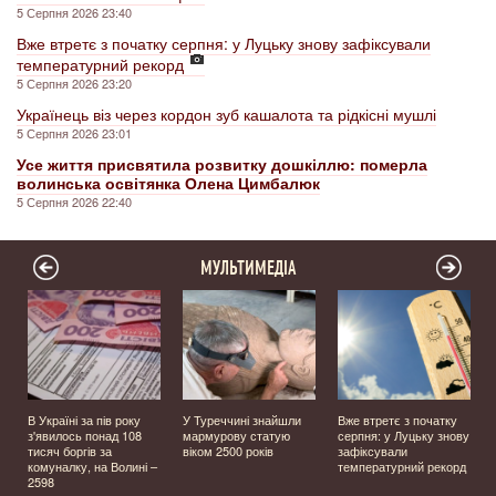
5 Серпня 2026 23:40
Вже втретє з початку серпня: у Луцьку знову зафіксували
температурний рекорд
5 Серпня 2026 23:20
Українець віз через кордон зуб кашалота та рідкісні мушлі
5 Серпня 2026 23:01
Усе життя присвятила розвитку дошкіллю: померла
волинська освітянка Олена Цимбалюк
5 Серпня 2026 22:40
МУЛЬТИМЕДІА
В Україні за пів року
У Туреччині знайшли
Вже втретє з початку
з'явилось понад 108
мармурову статую
серпня: у Луцьку знову
тисяч боргів за
віком 2500 років
зафіксували
комуналку, на Волині –
температурний рекорд
2598