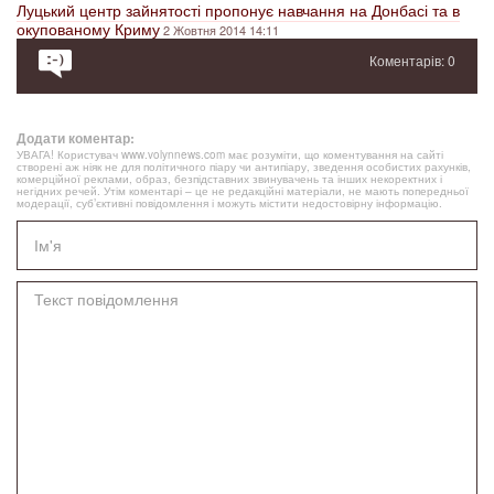
Луцький центр зайнятості пропонує навчання на Донбасі та в
окупованому Криму
2 Жовтня 2014 14:11
Коментарів: 0
Додати коментар:
УВАГА! Користувач www.volynnews.com має розуміти, що коментування на сайті
створені аж ніяк не для політичного піару чи антипіару, зведення особистих рахунків,
комерційної реклами, образ, безпідставних звинувачень та інших некоректних і
негідних речей. Утім коментарі – це не редакційні матеріали, не мають попередньої
модерації, суб’єктивні повідомлення і можуть містити недостовірну інформацію.