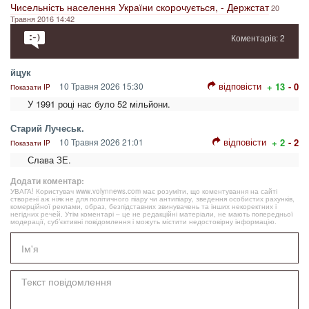
Чисельність населення України скорочується, - Держстат
20
Травня 2016 14:42
Коментарів: 2
йцук
відповісти
10 Травня 2026 15:30
+ 13
- 0
Показати IP
У 1991 році нас було 52 мільйони.
Старий Лучеськ.
відповісти
10 Травня 2026 21:01
+ 2
- 2
Показати IP
Слава ЗЕ.
Додати коментар:
УВАГА! Користувач www.volynnews.com має розуміти, що коментування на сайті
створені аж ніяк не для політичного піару чи антипіару, зведення особистих рахунків,
комерційної реклами, образ, безпідставних звинувачень та інших некоректних і
негідних речей. Утім коментарі – це не редакційні матеріали, не мають попередньої
модерації, суб’єктивні повідомлення і можуть містити недостовірну інформацію.