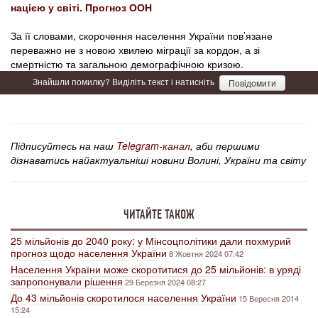
нацією у світі. Прогноз ООН
За її словами, скорочення населення України пов’язане
переважно не з новою хвилею міграції за кордон, а зі
смертністю та загальною демографічною кризою.
Знайшли помилку? Виділіть текст і натисніть
Повідомити
Підписуйтесь на наш
Telegram-канал
, аби першими
дізнаватись найактуальніші новини Волині, України та світу
ЧИТАЙТЕ ТАКОЖ
25 мільйонів до 2040 року: у Мінсоцполітики дали похмурий
прогноз щодо населення України
8 Жовтня 2024 07:42
Населення України може скоротитися до 25 мільйонів: в уряді
запропонували рішення
29 Березня 2024 08:27
До 43 мільйонів скоротилося населення України
15 Вересня 2014
15:24