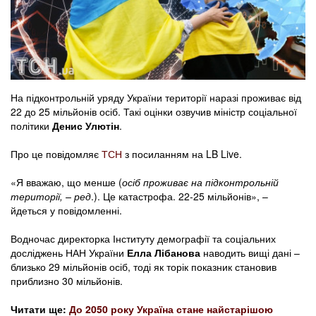
На підконтрольній уряду України території наразі проживає від
22 до 25 мільйонів осіб. Такі оцінки озвучив міністр соціальної
політики
Денис Улютін
.
Про це повідомляє
ТСН
з посиланням на LB Live.
«Я вважаю, що менше (
осіб проживає на підконтрольній
території, – ред
.). Це катастрофа. 22-25 мільйонів», –
йдеться у повідомленні.
Водночас директорка Інституту демографії та соціальних
досліджень НАН України
Елла Лібанова
наводить вищі дані –
близько 29 мільйонів осіб, тоді як торік показник становив
приблизно 30 мільйонів.
Читати ще:
До 2050 року Україна стане найстарішою