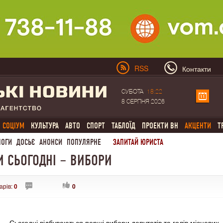
RSS
Контакти
СУБОТА
18:22
8 СЕРПНЯ 2026
СОЦІУМ
КУЛЬТУРА
АВТО
СПОРТ
ТАБЛОЇД
ПРОЕКТИ ВН
АКЦЕНТИ
Т
ЛОГИ
ДОСЬЄ
АНОНСИ
ПОПУЛЯРНЕ
ЗАПИТАЙ ЮРИСТА
И СЬОГОДНІ – ВИБОРИ
арів:
0
0
Сьогодні відбуваються перші вибори депутатів та голів місцевих