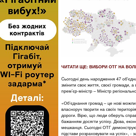
ЧИТАТИ ЩЕ: ВИБОРИ ОТГ НА ВОЛ
Cьогодні день народження 47 об'єдн
змінити своє життя, своєї громади, а в
прем’єр-міністр – Міністр регіональн
«Об'єднання громад – це нові можлив
власноруч творити на своїх територія
дороги. Вірю, що люди оберуть справ
бажанням досягти успіху. Дієва, еко
мешканця. Сьогодні ОТГ демонструють
підстави розраховувати на успіх», - з