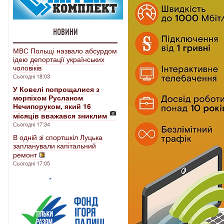
НОВИНИ
МВС Польщі назвало абсурдом
ідею депортації українських
чоловіків
Сьогодні 18:03
У Ковелі попрощалися з
морпіхом Русланом
Нечипоруком, який 16
місяців вважався зниклим
Сьогодні 17:34
В одній зі спортшкіл Луцька
запланували капітальний
ремонт
Сьогодні 17:05