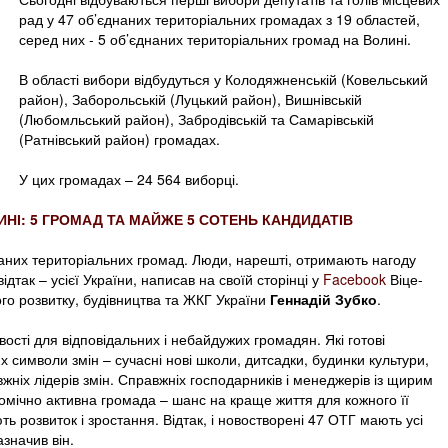
рад у 47 об’єднаних територіальних громадах з 19 областей,
серед них - 5 об’єднаних територіальних громад на Волині.
В області вибори відбудуться у Колодяжненській (Ковельський
район), Заборольській (Луцький район), Вишнівській
(Любомльський район), Забродівській та Самарівській
(Ратнівський район) громадах.
У цих громадах – 24 564 виборці.
ИНІ: 5 ГРОМАД ТА МАЙЖЕ 5 СОТЕНЬ КАНДИДАТІВ
аних територіальних громад. Люди, нарешті, отримають нагоду
ідтак – усієї України, написав на своїй сторінці у
Facebook
Віце-
ого розвитку, будівництва та ЖКГ України
Геннадій Зубко
.
ості для відповідальних і небайдужих громадян. Які готові
х символи змін – сучасні нові школи, дитсадки, будинки культури,
жніх лідерів змін. Справжніх господарників і менеджерів із щирим
номічно активна громада – шанс на краще життя для кожного її
 розвиток і зростання. Відтак, і новостворені 47 ОТГ мають усі
азначив він.