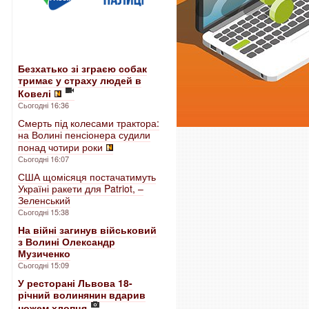
Безхатько зі зграєю собак
тримає у страху людей в
Ковелі
Сьогодні 16:36
Смерть під колесами трактора:
на Волині пенсіонера судили
понад чотири роки
Сьогодні 16:07
США щомісяця постачатимуть
Україні ракети для Patriot, –
Зеленський
Сьогодні 15:38
На війні загинув військовий
з Волині Олександр
Музиченко
Сьогодні 15:09
У ресторані Львова 18-
річний волинянин вдарив
ножем хлопця