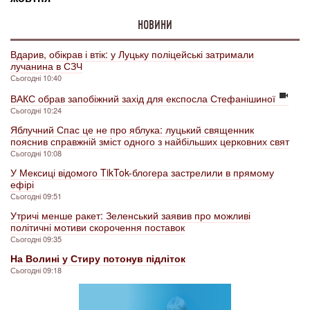
НОВИНИ
Вдарив, обікрав і втік: у Луцьку поліцейські затримали
лучанина в СЗЧ
Сьогодні 10:40
ВАКС обрав запобіжний захід для експосла Стефанішиної
Сьогодні 10:24
Яблучний Спас це не про яблука: луцький священник
пояснив справжній зміст одного з найбільших церковних свят
Сьогодні 10:08
У Мексиці відомого TikTok-блогера застрелили в прямому
ефірі
Сьогодні 09:51
Утричі менше ракет: Зеленський заявив про можливі
політичні мотиви скорочення поставок
Сьогодні 09:35
На Волині у Стиру потонув підліток
Сьогодні 09:18