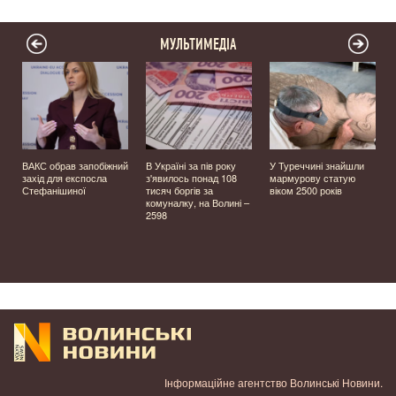
МУЛЬТИМЕДІА
ВАКС обрав запобіжний
В Україні за пів року
У Туреччині знайшли
захід для експосла
з'явилось понад 108
мармурову статую
Стефанішиної
тисяч боргів за
віком 2500 років
комуналку, на Волині –
й
2598
Інформаційне агентство Волинські Новини.