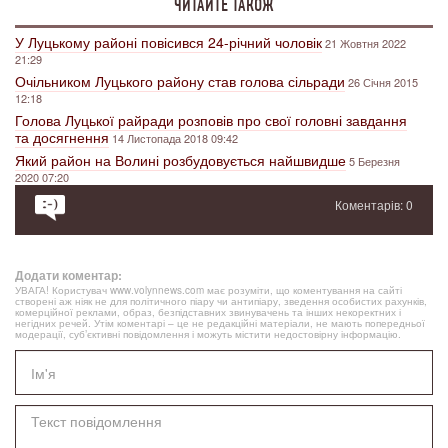
ЧИТАЙТЕ ТАКОЖ
У Луцькому районі повісився 24-річний чоловік
21 Жовтня 2022
21:29
Очільником Луцького району став голова сільради
26 Січня 2015
12:18
Голова Луцької райради розповів про свої головні завдання
та досягнення
14 Листопада 2018 09:42
Який район на Волині розбудовується найшвидше
5 Березня
2020 07:20
Коментарів: 0
Додати коментар:
УВАГА! Користувач www.volynnews.com має розуміти, що коментування на сайті
створені аж ніяк не для політичного піару чи антипіару, зведення особистих рахунків,
комерційної реклами, образ, безпідставних звинувачень та інших некоректних і
негідних речей. Утім коментарі – це не редакційні матеріали, не мають попередньої
модерації, суб’єктивні повідомлення і можуть містити недостовірну інформацію.