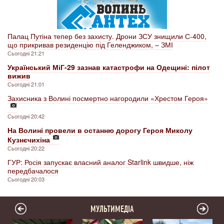
Палац Путіна тепер без захисту. Дрони ЗСУ знищили С-400,
що прикривав резиденцію під Геленджиком, – ЗМІ
Сьогодні 21:21
Український МіГ-29 зазнав катастрофи на Одещині: пілот
вижив
Сьогодні 21:01
Захисника з Волині посмертно нагородили «Хрестом Героя»
Сьогодні 20:42
На Волині провели в останню дорогу Героя Миколу
Кузнєчихіна
Сьогодні 20:22
ГУР: Росія запускає власний аналог Starlink швидше, ніж
передбачалося
Сьогодні 20:03
МУЛЬТИМЕДІА