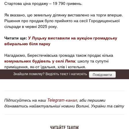
Стартова ціна продажу – 19 790 гривень.
Як вказано, цю земельну ділянку виставлено на торги вперше.
Рішення про продаж було прийнято на сесії Городищенської
сільради в червні 2025 року.
Читати ще:
У Луцьку виставили на аукціон громадську
вбиральню біля парку
Нагадаємо, Берестечківська громада також продає кілька
комунальних будівель у селі Липа
: школу та супутні
приміщення, як-от їдальня, хлів і котельня.
Знайшли помилку? Виділіть текст і натисніть
Повідомити
Підписуйтесь на наш
Telegram-канал
, аби першими
дізнаватись найактуальніші новини Волині, України та світу
ЧИТАЙТЕ ТАКОЖ