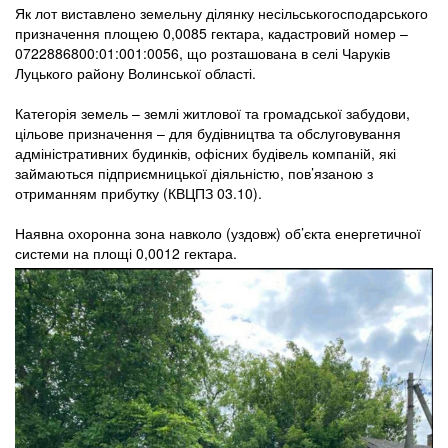
Як лот виставлено земельну ділянку несільськогосподарського
призначення площею 0,0085 гектара, кадастровий номер –
0722886800:01:001:0056, що розташована в селі Чаруків
Луцького району Волинської області.
Категорія земель – землі житлової та громадської забудови,
цільове призначення – для будівництва та обслуговування
адміністративних будинків, офісних будівель компаній, які
займаються підприємницької діяльністю, пов’язаною з
отриманням прибутку (КВЦПЗ 03.10).
Наявна охоронна зона навколо (уздовж) об’єкта енергетичної
системи на площі 0,0012 гектара.