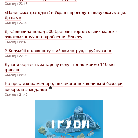
Сьогодні 23:18
«Волинська трагедія»: в Україні проведуть низку ексгумацій.
Де саме
Сьогодні 23:00
ДПС виявила понад 500 брендів і торговельних марок з
ознаками штучного дроблення бізнесу
Сьогодні 22:40
У Колумбії стався потужний землетрус, є руйнування
Сьогодні 22:22
Лучани боргують за гарячу воду і тепло майже 140 млн
гривень
Сьогодні 22:02
На престижних міжнародних змаганнях волинські боксери
вибороли 5 медалей
Сьогодні 21:40