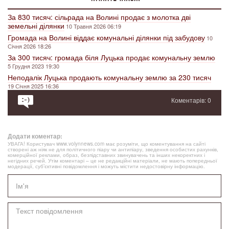
За 830 тисяч: сільрада на Волині продає з молотка дві
земельні ділянки
10 Травня 2026 06:19
Громада на Волині віддає комунальні ділянки під забудову
10
Січня 2026 18:26
За 300 тисяч: громада біля Луцька продає комунальну землю
5 Грудня 2023 19:30
Неподалік Луцька продають комунальну землю за 230 тисяч
19 Січня 2025 16:36
Коментарів: 0
Додати коментар:
УВАГА! Користувач www.volynnews.com має розуміти, що коментування на сайті
створені аж ніяк не для політичного піару чи антипіару, зведення особистих рахунків,
комерційної реклами, образ, безпідставних звинувачень та інших некоректних і
негідних речей. Утім коментарі – це не редакційні матеріали, не мають попередньої
модерації, суб’єктивні повідомлення і можуть містити недостовірну інформацію.