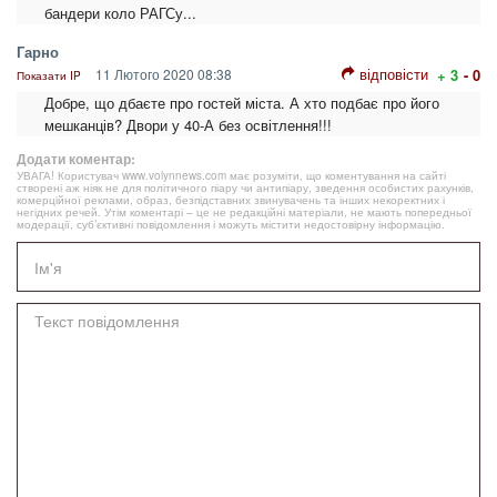
бандери коло РАГСу...
Гарно
відповісти
11 Лютого 2020 08:38
+ 3
- 0
Показати IP
Добре, що дбаєте про гостей міста. А хто подбає про його
мешканців? Двори у 40-А без освітлення!!!
Додати коментар:
УВАГА! Користувач www.volynnews.com має розуміти, що коментування на сайті
створені аж ніяк не для політичного піару чи антипіару, зведення особистих рахунків,
комерційної реклами, образ, безпідставних звинувачень та інших некоректних і
негідних речей. Утім коментарі – це не редакційні матеріали, не мають попередньої
модерації, суб’єктивні повідомлення і можуть містити недостовірну інформацію.