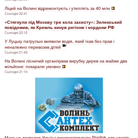
Ліцей на Волині відремонтують і утеплять за 40 млн
Сьогодні 22:41
«Стягнули під Москву три кола захисту»: Зеленський
повідомив, як Кремль кинув регіони і кордони РФ
Сьогодні 22:12
У Луцьку патрульні виявили водія, який їхав без прав і
неналежно перевозив дітей
Сьогодні 21:43
На Волині лісничий організував вирубку дерев на майже два
мільйони: покарали умовно
Сьогодні 21:14
Маск не дозволив Україні використовувати Starlink для ударів