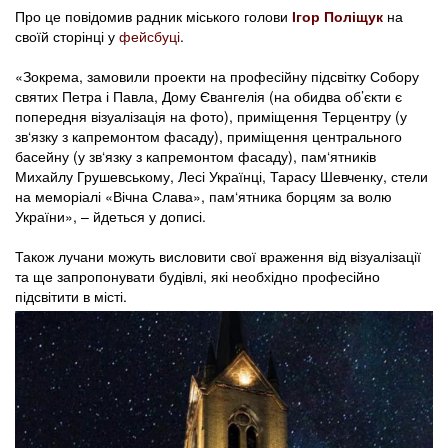
Про це повідомив радник міського голови
Ігор Поліщук
на
своїй сторінці у
фейсбуці
.
«Зокрема, замовили проекти на професійну підсвітку Собору
святих Петра і Павла, Дому Євангелія (на обидва об’єкти є
попередня візуалізація на фото), приміщення Терцентру (у
зв‘язку з капремонтом фасаду), приміщення центрального
басейну (у зв‘язку з капремонтом фасаду), пам‘ятників
Михайлу Грушевському, Лесі Українці, Тарасу Шевченку, стели
на меморіалі «Вічна Слава», пам‘ятника борцям за волю
України», – йдеться у дописі.
Також лучани можуть висловити свої враження від візуалізації
та ще запропонувати будівлі, які необхідно професійно
підсвітити в місті.