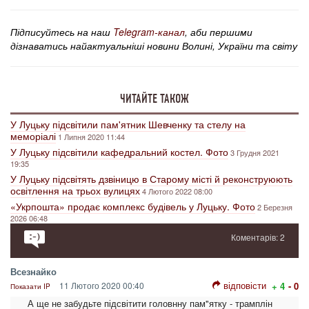
Підписуйтесь на наш
Telegram-канал
, аби першими
дізнаватись найактуальніші новини Волині, України та світу
ЧИТАЙТЕ ТАКОЖ
У Луцьку підсвітили пам'ятник Шевченку та стелу на
меморіалі
1 Липня 2020 11:44
У Луцьку підсвітили кафедральний костел. Фото
3 Грудня 2021
19:35
У Луцьку підсвітять дзвіницю в Старому місті й реконструюють
освітлення на трьох вулицях
4 Лютого 2022 08:00
«Укрпошта» продає комплекс будівель у Луцьку. Фото
2 Березня
2026 06:48
Коментарів: 2
Всезнайко
відповісти
11 Лютого 2020 00:40
+ 4
- 0
Показати IP
А ще не забудьте підсвітити головнну пам"ятку - трамплін