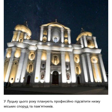
У Луцьку цього року планують професійно підсвітити низку
міських споруд та пам‘ятників.