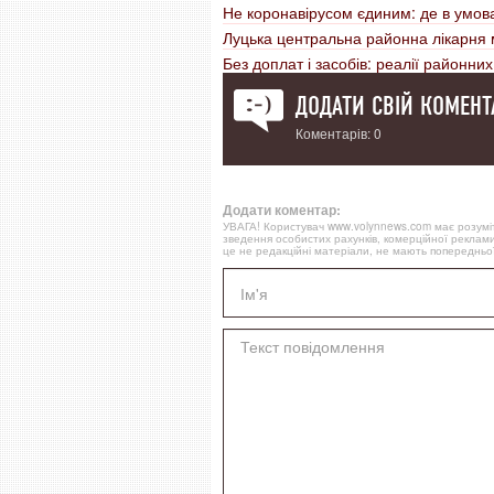
Не коронавірусом єдиним: де в умова
Луцька центральна районна лікарня
Без доплат і засобів: реалії районни
ДОДАТИ СВІЙ КОМЕНТ
Коментарів: 0
Додати коментар:
УВАГА! Користувач www.volynnews.com має розуміти
зведення особистих рахунків, комерційної реклами
це не редакційні матеріали, не мають попередньої