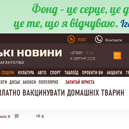
RSS
Контакти
ЧЕТВЕР
19:29
6 СЕРПНЯ 2026
СОЦІУМ
КУЛЬТУРА
АВТО
СПОРТ
ТАБЛОЇД
ПРОЕКТИ ВН
АКЦЕНТИ
Т
ЛОГИ
ДОСЬЄ
АНОНСИ
ПОПУЛЯРНЕ
ЗАПИТАЙ ЮРИСТА
ЗПЛАТНО ВАКЦИНУВАТИ ДОМАШНІХ ТВАРИН
арів:
0
0