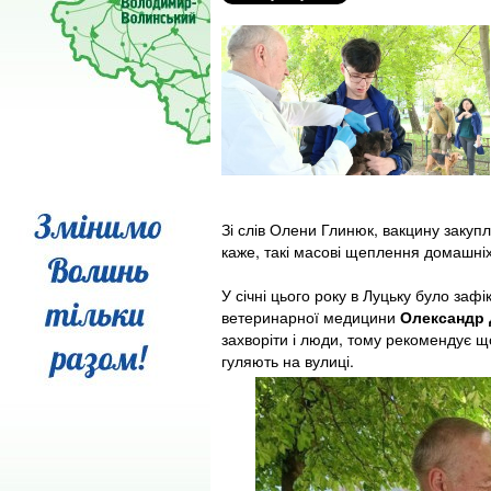
Зі слів Олени Глинюк, вакцину закупл
каже, такі масові щеплення домашніх 
У січні цього року в Луцьку було заф
ветеринарної медицини
Олександр 
захворіти і люди, тому рекомендує що
гуляють на вулиці.