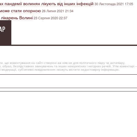
х пандемії волинян лікують від інших інфекцій
30 Листопада 2021 17:05
 може стати опорною
26 Липня 2021 21:34
х лікарень Волині
23 Серпня 2020 22:37
АР
, що коментування на сайті створені аж ніяк не для політичного піару чи антипіару,
, образ, безпідставних звинувачень та інших некоректних і негідних речей. Утім коментарі –
 модерації, суб’єктивні повідомлення і можуть містити недостовірну інформацію.