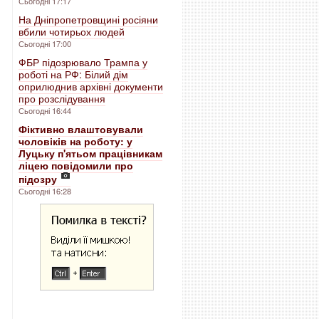
Сьогодні 17:17
На Дніпропетровщині росіяни
вбили чотирьох людей
Сьогодні 17:00
ФБР підозрювало Трампа у
роботі на РФ: Білий дім
оприлюднив архівні документи
про розслідування
Сьогодні 16:44
Фіктивно влаштовували
чоловіків на роботу: у
Луцьку п'ятьом працівникам
ліцею повідомили про
підозру
Сьогодні 16:28