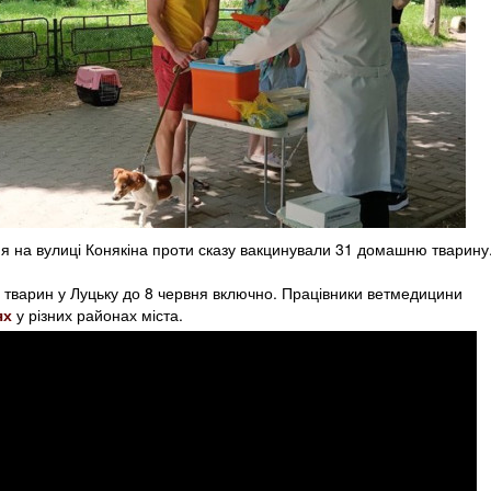
ня на вулиці Конякіна проти сказу вакцинували 31 домашню тварину
тварин у Луцьку до 8 червня включно. Працівники ветмедицини
ях
у різних районах міста.