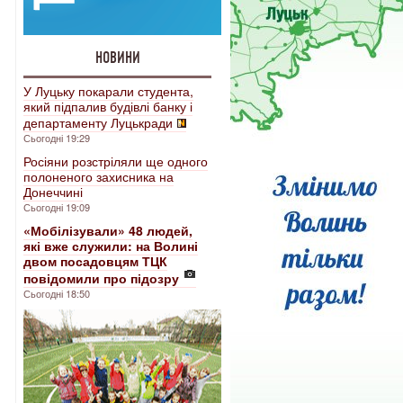
НОВИНИ
У Луцьку покарали студента,
який підпалив будівлі банку і
департаменту Луцькради
Сьогодні 19:29
Росіяни розстріляли ще одного
полоненого захисника на
Донеччині
Сьогодні 19:09
«Мобілізували» 48 людей,
які вже служили: на Волині
двом посадовцям ТЦК
повідомили про підозру
Сьогодні 18:50