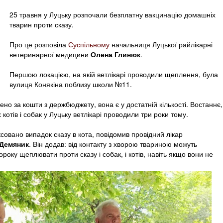
25 травня у Луцьку розпочали безплатну вакцинацію домашніх
тварин проти сказу.
Про це розповіла
Суспільному
начальниця Луцької райлікарні
ветеринарної медицини
Олена Глинюк
.
Першою локацією, на якій ветлікарі проводили щеплення, була
вулиця Конякіна поблизу школи №11.
ено за кошти з держбюджету, вона є у достатній кількості. Востаннє,
котів і собак у Луцьку ветлікарі проводили три роки тому.
іксовано випадок сказу в кота, повідомив провідний лікар
Демяник
. Він додав: від контакту з хворою твариною можуть
року щеплювати проти сказу і собак, і котів, навіть якщо вони не