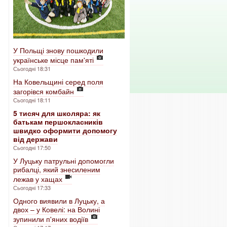
У Польщі знову пошкодили
українське місце пам'яті
Сьогодні 18:31
На Ковельщині серед поля
загорівся комбайн
Сьогодні 18:11
5 тисяч для школяра: як
батькам першокласників
швидко оформити допомогу
від держави
Сьогодні 17:50
У Луцьку патрульні допомогли
рибалці, який знесиленим
лежав у хащах
Сьогодні 17:33
Одного виявили в Луцьку, а
двох – у Ковелі: на Волині
зупинили п'яних водіїв