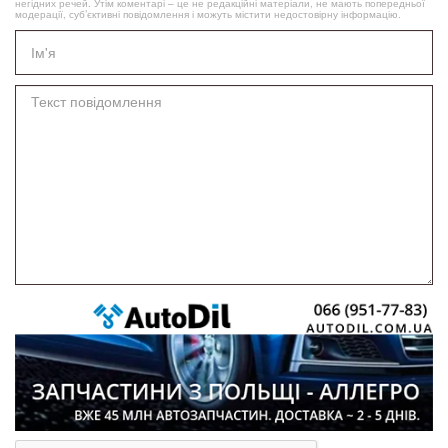
негідних речей. Утім коментарі – це не редакційні матеріали, не мають попередньої
модерації, суб’єктивні повідомлення і можуть містити недостовірну інформацію.