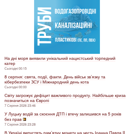
На дні моря виявили унікальний нацистський торпедний
катер
Сьогодні 00:15
8 серпня: свята, події, факти. День військ зв’язку та
кібербезпеки ЗСУ і Міжнародний день кота
Сьогодні 00:00
Світу загрожує дефіцит важливого продукту. Найбільше криза
позначиться на Європі
7 Серпня 2026 23:46
У Луцьку водій за скоєння ДТП і втечу залишився на 5 років
без прав
7 Серпня 2026 23:28
В Україні випустять пам’ятну монету на честь Іоанна Павла II