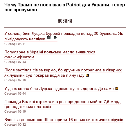
НОВИНИ
У селищі біля Луцька буревій пошкодив понад 20 будівель. Як
ліквідовують наслідки
Сьогодні 08:11
Популярне в Україні польське масло виявилося
фальсифікатом
Сьогодні 07:43
Після застілля сів за кермо, бо дружина потрапила в лікарню:
як луцький суд покарав водія за п’яну їзду
Сьогодні 07:16
У двох селах біля Луцька відремонтують дороги. Де саме
Сьогодні 06:44
Громади Волині отримали в розпорядження майже 7,6 млрд
грн податкових платежів
Сьогодні 06:19
Вчені за допомогою ШІ створили 16 нових синтетичних вірусів
Сьогодні 00:32