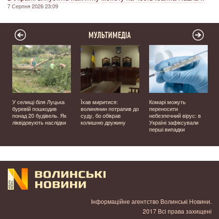
7 Серпня 2026 23:09
МУЛЬТИМЕДІА
У селищі біля Луцька
Їхав миритися:
Комарі можуть
буревій пошкодив
волинянин потрапив до
переносити
понад 20 будівель. Як
суду, бо обікрав
небезпечний вірус: в
ліквідовують наслідки
колишню дружину
Україні зафіксували
перші випадки
Інформаційне агентство Волинські Новини.
2017 Всі права захищені