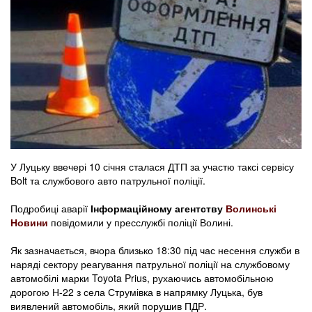
У Луцьку ввечері 10 січня сталася ДТП за участю таксі сервісу
Bolt та службового авто патрульної поліції.
Подробиці аварії
Інформаційному агентству
Волинські
Новини
повідомили у пресслужбі поліції Волині.
Як зазначається, вчора близько 18:30 під час несення служби в
наряді сектору реагування патрульної поліції на службовому
автомобілі марки Toyota Prius, рухаючись автомобільною
дорогою Н-22 з села Струмівка в напрямку Луцька, був
виявлений автомобіль, який порушив ПДР.