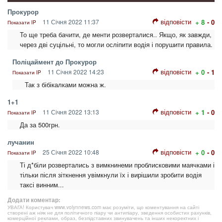
Прокурор
відповісти
11 Січня 2022 11:37
+ 8
- 0
Показати IP
То ще треба бачити, де менти розверталися.. Якщо, як завжди,
через дві суцільні, то могли осліпити водія і порушити правила.
Поліцаймент до Прокурор
відповісти
11 Січня 2022 14:23
+ 0
- 1
Показати IP
Так з бібікалками можна ж.
1+1
відповісти
11 Січня 2022 13:13
+ 1
- 0
Показати IP
Да за 500грн.
лучанин
відповісти
25 Січня 2022 10:48
+ 0
- 0
Показати IP
Ті д*біли розвертались з вимкнинеми проблисковими маячками і
тільки після зіткнення увімкнули їх і вирішили зробити водія
таксі винним...
Додати коментар:
УВАГА! Користувач www.volynnews.com має розуміти, що коментування на сайті
створені аж ніяк не для політичного піару чи антипіару, зведення особистих рахунків,
комерційної реклами, образ, безпідставних звинувачень та інших некоректних і