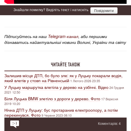
Знайшли помилку? Виділіть текст і натисніть
Повідомити
Підписуйтесь на наш
Telegram-канал
, аби першими
дізнаватись найактуальніші новини Волині, України та світу
ЧИТАЙТЕ ТАКОЖ
Залишив місце ДТП, бо було зле: як у Луцьку покарали водія,
який влетів у стовп на Рівненській
1 Лютого 2026 23:35
У Луцьку маршрутка влетіла у дерево на узбіччі. Відео
24 Грудня
2021 12:50
Біля Луцька BMW злетіло з дороги у дерево. Фото
17 Вересня
2019 10:20
Нічна ДТП у Луцьку: бус протаранив електроопору, а потім
перекинувся. Фото
9 Червня 2023 08:10
Коментарів: 4