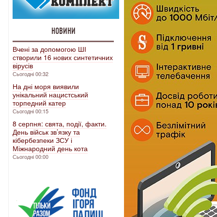
НОВИНИ
Вчені за допомогою ШІ
створили 16 нових синтетичних
вірусів
Сьогодні 00:32
На дні моря виявили
унікальний нацистський
торпедний катер
Сьогодні 00:15
8 серпня: свята, події, факти.
День військ зв’язку та
кібербезпеки ЗСУ і
Міжнародний день кота
Сьогодні 00:00