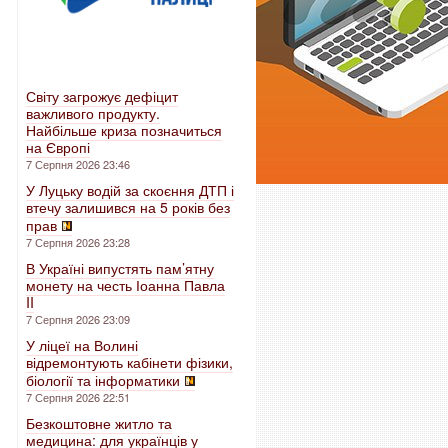
Світу загрожує дефіцит
важливого продукту.
Найбільше криза позначиться
на Європі
7 Серпня 2026 23:46
У Луцьку водій за скоєння ДТП і
втечу залишився на 5 років без
прав
7 Серпня 2026 23:28
В Україні випустять пам’ятну
монету на честь Іоанна Павла
II
7 Серпня 2026 23:09
У ліцеї на Волині
відремонтують кабінети фізики,
біології та інформатики
7 Серпня 2026 22:51
Безкоштовне житло та
медицина: для українців у