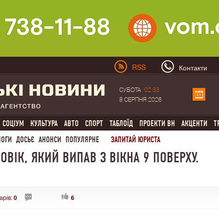
RSS
Контакти
СУБОТА
02:33
8 СЕРПНЯ 2026
СОЦІУМ
КУЛЬТУРА
АВТО
СПОРТ
ТАБЛОЇД
ПРОЕКТИ ВН
АКЦЕНТИ
Т
ЛОГИ
ДОСЬЄ
АНОНСИ
ПОПУЛЯРНЕ
ЗАПИТАЙ ЮРИСТА
ОВІК, ЯКИЙ ВИПАВ З ВІКНА 9 ПОВЕРХУ.
арів:
0
6