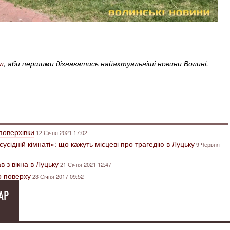
л
, аби першими дізнаватись найактуальніші новини Волині,
оповерхівки
12 Січня 2021 17:02
сусідній кімнаті»: що кажуть місцеві про трагедію в Луцьку
9 Червня
в з вікна в Луцьку
21 Січня 2021 12:47
го поверху
23 Січня 2017 09:52
АР