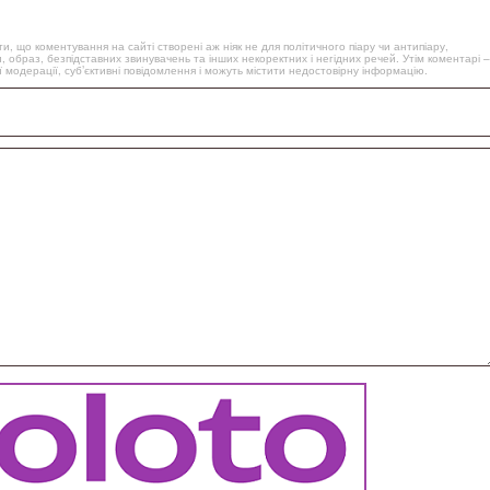
, що коментування на сайті створені аж ніяк не для політичного піару чи антипіару,
, образ, безпідставних звинувачень та інших некоректних і негідних речей. Утім коментарі –
 модерації, суб’єктивні повідомлення і можуть містити недостовірну інформацію.