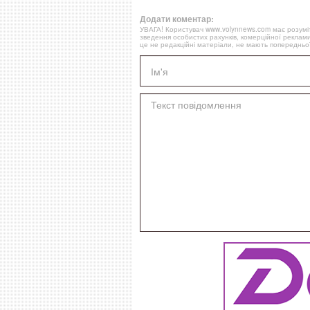
Додати коментар:
УВАГА! Користувач www.volynnews.com має розуміти
зведення особистих рахунків, комерційної реклами
це не редакційні матеріали, не мають попередньої