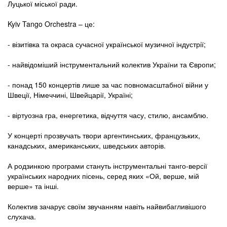
Луцької міської ради.
Kyiv Tango Orchestra – це:
- візитівка та окраса сучасної української музичної індустрії;
- найвідоміший інструментальний колектив України та Європи;
- понад 150 концертів лише за час повномасштабної війни у
Швеції, Німеччині, Швейцарії, Україні;
- віртуозна гра, енергетика, відчуття часу, стилю, ансамблю.
У концерті прозвучать твори аргентинських, французьких,
канадських, американських, шведських авторів.
А родзинкою програми стануть інструментальні танго-версії
українських народних пісень, серед яких «Ой, верше, мій
верше» та інші.
Колектив зачарує своїм звучанням навіть найвибагливішого
слухача.