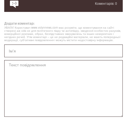
Коментарів: 0
Додати коментар:
УВАГА! Користувач www.volynnews.com має розуміти, що коментування на сайті
створені аж ніяк не для політичного піару чи антипіару, зведення особистих рахунків,
комерційної реклами, образ, безпідставних звинувачень та інших некоректних і
негідних речей. Утім коментарі – це не редакційні матеріали, не мають попередньої
модерації, суб’єктивні повідомлення і можуть містити недостовірну інформацію.