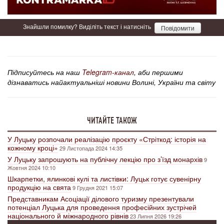
Знайшли помилку? Виділіть текст і натисніть
Повідомити
Підписуйтесь на наш
Telegram-канал
, аби першими
дізнаватись найактуальніші новини Волині, України та світу
ЧИТАЙТЕ ТАКОЖ
У Луцьку розпочали реалізацію проєкту «Стріткод: історія на
кожному кроці»
29 Листопада 2024 14:35
У Луцьку запрошують на публічну лекцію про з’їзд монархів
9
Жовтня 2024 10:10
Шкарпетки, ялинкові кулі та листівки: Луцьк готує сувенірну
продукцію на свята
9 Грудня 2021 15:07
Представникам Асоціації ділового туризму презентували
потенціал Луцька для проведення професійних зустрічей
національного й міжнародного рівнів
23 Липня 2026 19:26