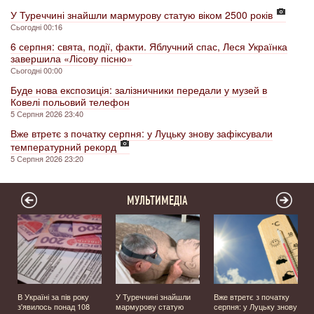
У Туреччині знайшли мармурову статую віком 2500 років
Сьогодні 00:16
6 серпня: свята, події, факти. Яблучний спас, Леся Українка
завершила «Лісову пісню»
Сьогодні 00:00
Буде нова експозиція: залізничники передали у музей в
Ковелі польовий телефон
5 Серпня 2026 23:40
Вже втретє з початку серпня: у Луцьку знову зафіксували
температурний рекорд
5 Серпня 2026 23:20
МУЛЬТИМЕДІА
В Україні за пів року
У Туреччині знайшли
Вже втретє з початку
з'явилось понад 108
мармурову статую
серпня: у Луцьку знову