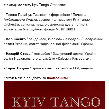
У складі квартету Kyiv Tango Orchestra:
- Тетяна Павлічук-Тишкевич / фортепіано / Почесна
Амбасадорка Луцька, засновниця квартету Kyiv Tango
Orchestra, солістка, педагог, артистка дуету Formula,
волонтерка благодійного фонду Music Unites;
-
Ігор Саєнко
/ бандонеон, кнопковий акордеон / Заслужений
артист України, соліст Національної філармонії України;
-
Назарій Стець
/ контрабас / Заслужений артист України,
соліст Національного ансамблю «Київська Камерата»;
-
Тарас Видиш
/скрипка/ соліст ансамблю Brio, педагог.
Квитки можна придбати за
посиланням
.