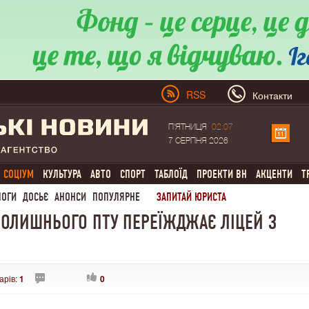
RSS
Контакти
П'ЯТНИЦЯ
02:07
7 СЕРПНЯ 2026
СОЦІУМ
КУЛЬТУРА
АВТО
СПОРТ
ТАБЛОЇД
ПРОЕКТИ ВН
АКЦЕНТИ
Т
ЛОГИ
ДОСЬЄ
АНОНСИ
ПОПУЛЯРНЕ
ЗАПИТАЙ ЮРИСТА
КОЛИШНЬОГО ПТУ ПЕРЕЇЖДЖАЄ ЛІЦЕЙ З
арів:
1
0