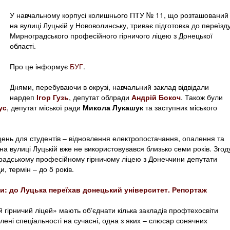
У навчальному корпусі колишнього ПТУ № 11, що розташований
на вулиці Луцькій у Нововолинську, триває підготовка до переїзд
Мирноградського професійного гірничого ліцею з Донецької
області.
Про це інформує
БУГ
.
Днями, перебуваючи в окрузі, навчальний заклад відвідали
нардеп
Ігор Гузь
, депутат облради
Андрій Бокоч
. Також були
ус
, депутат міської ради
Микола Лукашук
та заступник міського
щень для студентів – відновлення електропостачання, опалення та
а вулиці Луцькій вже не використовувався близько семи років. Згод
радському професійному гірничому ліцею з Донеччини депутати
и, термін – до 5 років.
йни: до Луцька переїхав донецький університет. Репортаж
гірничий ліцей» мають обʼєднати кілька закладів профтехосвіти
лені спеціальності на сучасні, одна з яких – слюсар сонячних