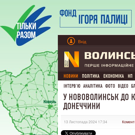
Вхід
НОВИНИ
ПОЛІТИКА
ЕКОНОМІКА
НП
ІНТЕРВ'Ю
АНАЛІТИКА
ФОТО
ВІДЕО
Б
У НОВОВОЛИНСЬК ДО 
ДОНЕЧЧИНИ
13 Листопада 2024 17:34
Комент