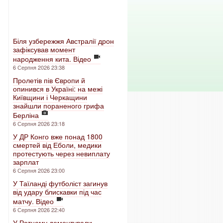
Біля узбережжя Австралії дрон
зафіксував момент
народження кита. Відео
6 Серпня 2026 23:38
Пролетів пів Європи й
опинився в Україні: на межі
Київщини і Черкащини
знайшли пораненого грифа
Берліна
6 Серпня 2026 23:18
У ДР Конго вже понад 1800
смертей від Еболи, медики
протестують через невиплату
зарплат
6 Серпня 2026 23:00
У Таїланді футболіст загинув
від удару блискавки під час
матчу. Відео
6 Серпня 2026 22:40
У Ратному демонтували