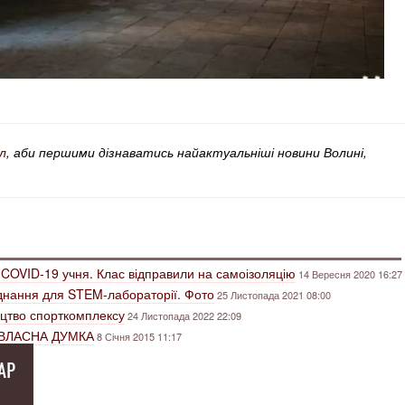
л
, аби першими дізнаватись найактуальніші новини Волині,
а COVID-19 учня. Клас відправили на самоізоляцію
14 Вересня 2020 16:27
днання для STEM-лабораторії. Фото
25 Листопада 2021 08:00
ицтво спорткомплексу
24 Листопада 2022 22:09
. ВЛАСНА ДУМКА
8 Січня 2015 11:17
АР