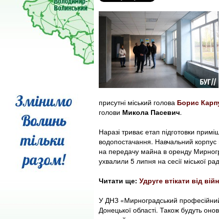
присутні міський голова
Борис Карп
голови
Микола Пасевич
.
Наразі триває етап підготовки примі
водопостачання. Навчальний корпус н
на передачу майна в оренду Мирног
ухвалили 5 липня на сесії міської рад
Читати ще:
Удруге втікати від ві
У ДНЗ «Мирноградський професійний 
Донецької області. Також будуть онов