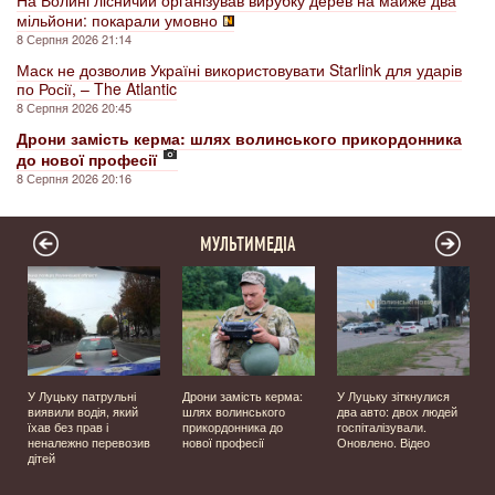
мільйони: покарали умовно
8 Серпня 2026 21:14
Маск не дозволив Україні використовувати Starlink для ударів
по Росії, – The Atlantic
8 Серпня 2026 20:45
Дрони замість керма: шлях волинського прикордонника
до нової професії
8 Серпня 2026 20:16
МУЛЬТИМЕДІА
У Луцьку патрульні
Дрони замість керма:
У Луцьку зіткнулися
виявили водія, який
шлях волинського
два авто: двох людей
їхав без прав і
прикордонника до
госпіталізували.
неналежно перевозив
нової професії
Оновлено. Відео
дітей