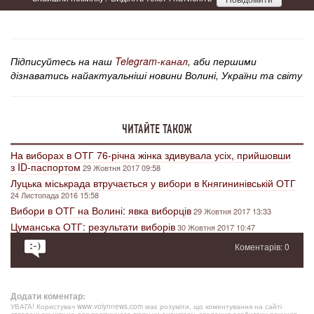
Підписуйтесь на наш
Telegram-канал
, аби першими
дізнаватись найактуальніші новини Волині, України та світу
ЧИТАЙТЕ ТАКОЖ
На виборах в ОТГ 76-річна жінка здивувала усіх, прийшовши
з ID-паспортом
29 Жовтня 2017 09:58
Луцька міськрада втручається у вибори в Княгининівській ОТГ
24 Листопада 2016 15:58
Вибори в ОТГ на Волині: явка виборців
29 Жовтня 2017 13:33
Цуманська ОТГ: результати виборів
30 Жовтня 2017 10:47
Коментарів: 0
Додати коментар:
УВАГА! Користувач www.volynnews.com має розуміти, що коментування на сайті