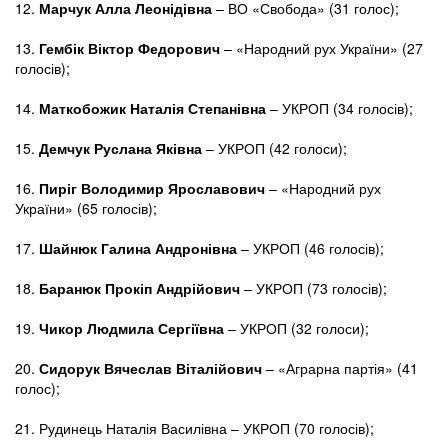
12.
Марчук Алла Леонідівна
– ВО «Свобода» (31 голос);
13.
Гембік Віктор Федорович
– «Народний рух України» (27
голосів);
14.
Маткобожик Наталія Степанівна
– УКРОП (34 голосів);
15.
Демчук Руслана Яківна
– УКРОП (42 голоси);
16.
Пиріг Володимир Ярославович
– «Народний рух
України» (65 голосів);
17.
Шайнюк Галина Андронівна
– УКРОП (46 голосів);
18.
Баранюк Прокіп Андрійович
– УКРОП (73 голосів);
19.
Чикор Людмила Сергіївна
– УКРОП (32 голоси);
20.
Сидорук Вячеслав Віталійович
– «Аграрна партія» (41
голос);
21. Рудинець Наталія Василівна – УКРОП (70 голосів);