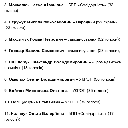
3.
Москалюк Наталія Іванівна
– БПП «Солідарність» (33
голоси);
4.
Стружук Микола Миколайович
– Народний рух України
(23 голоси);
5.
Максимук Роман Петрович
– самовисування (32 голоси);
6.
Горщар Василь Семенович
– самовисування (23 голоси);
7.
Нишпорук Олександр Володимирович
– «Громадянська
позиція» (18 голосів);
8.
Омелюх Сергій Володимирович
– УКРОП (36 голосів);
9.
Войтюк Мирослава Олегівна
– УКРОП (35 голосів);
10. Поліщук Ірина Степанівна – УКРОП (32 голоси);
11.
Каліщук Ольга Валеріївна
– БПП «Солідарність» (17
голосів);