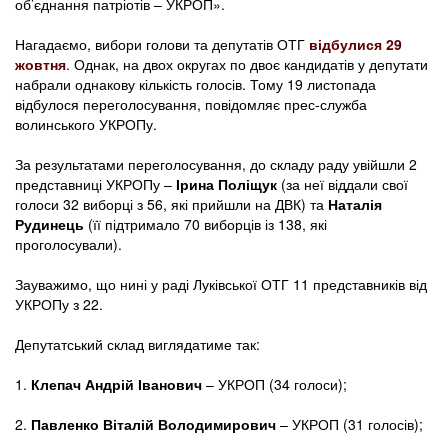
об’єднання патріотів – УКРОП».
Нагадаємо, вибори голови та депутатів ОТГ
відбулися 29
жовтня
. Однак, на двох округах по двоє кандидатів у депутати
набрали однакову кількість голосів. Тому 19 листопада
відбулося переголосування, повідомляє прес-служба
волинського УКРОПу.
За результатами переголосування, до складу раду увійшли 2
представниці УКРОПу –
Ірина Поліщук
(за неї віддали свої
голоси 32 виборці з 56, які прийшли на ДВК) та
Наталія
Рудинець
(її підтримало 70 виборців із 138, які
проголосували).
Зауважимо, що нині у раді Луківської ОТГ 11 представників від
УКРОПу з 22.
Депутатський склад виглядатиме так:
1.
Клепач Андрій Іванович
– УКРОП (34 голоси);
2.
Павленко Віталій Володимирович
– УКРОП (31 голосів);