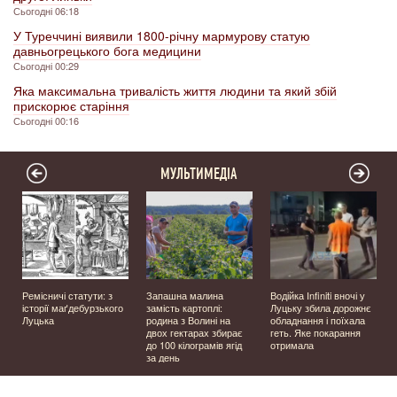
Сьогодні 06:18
У Туреччині виявили 1800-річну мармурову статую
давньогрецького бога медицини
Сьогодні 00:29
Яка максимальна тривалість життя людини та який збій
прискорює старіння
Сьогодні 00:16
МУЛЬТИМЕДІА
Ремісничі статути: з
Запашна малина
Водійка Infiniti вночі у
історії маґдебурзького
замість картоплі:
Луцьку збила дорожнє
Луцька
родина з Волині на
обладнання і поїхала
двох гектарах збирає
геть. Яке покарання
до 100 кілограмів ягід
отримала
за день