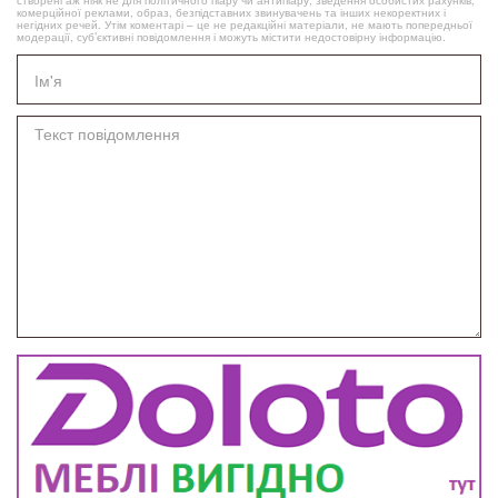
створені аж ніяк не для політичного піару чи антипіару, зведення особистих рахунків,
комерційної реклами, образ, безпідставних звинувачень та інших некоректних і
негідних речей. Утім коментарі – це не редакційні матеріали, не мають попередньої
модерації, суб’єктивні повідомлення і можуть містити недостовірну інформацію.