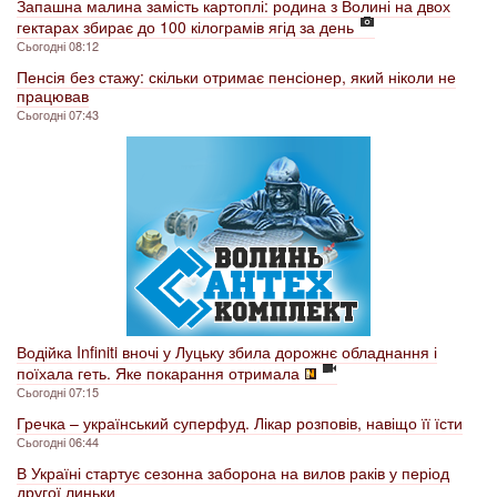
Запашна малина замість картоплі: родина з Волині на двох
гектарах збирає до 100 кілограмів ягід за день
Сьогодні 08:12
Пенсія без стажу: скільки отримає пенсіонер, який ніколи не
працював
Сьогодні 07:43
Водійка Infiniti вночі у Луцьку збила дорожнє обладнання і
поїхала геть. Яке покарання отримала
Сьогодні 07:15
Гречка – український суперфуд. Лікар розповів, навіщо її їсти
Сьогодні 06:44
В Україні стартує сезонна заборона на вилов раків у період
другої линьки