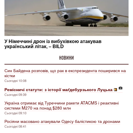
НОВИНИ
Син Байдена розповів, що рак в експрезидента поширився на
кістки
Сьогодні 10:08
Ремісничі статути: з історії маґдебурзького Луцька
Сьогодні 09:39
Україна отримає від Туреччини ракети ATACMS і реактивні
системи M270 на понад $280 млн
Сьогодні 09:10
Росіяни масовано атакували Одесу балістикою та дронами
Сьогодні 08:41