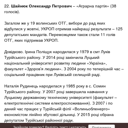
22.
Шайнюк Олександр Петрович
– «Аграрна партія» (38
голосів).
Загалом же у 19 волинських ОТГ, вибори до рад яких
відбулися у жовтні, УКРОП отримав найкращі результати – 125
депутатських мандатів. Переможцями також стали 11 голів
ОТГ, яких підтримав УКРОП.
Довідково. Ірина Поліщук народилася у 1979 в смт Луків
Турійського району. У 2014 році закінчила Луцький
національний університет розвитку людини «Україна»,
факультет «Здоров’я людини». З 2004 року по теперішній час –
соціальний працівник при Луківській селищній раді.
Наталія Рудинець народилася у 1985 року в с. Сомин
Турійського району. У 2007 році завершила навчання у
Луцькому державному технічному університеті (факультет –
електротехнічні системи електроспоживання). З 2007 і по
даний час працює у Турійській філії «Волиньобленерго»
економістом лінійно збутової дільниці. У 2015 році обрана
депутатом Турійської районної ради.
Знайшли помилку? Виділіть текст і натисніть
Повідомити