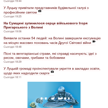
Сьогодні 19:44
У Луцьку привітали представників будівельної галузі з
професійним святом
Сьогодні 19:25
На Сумщині зупинилося серце військового Ігоря
Пригарського з Волині
Сьогодні 19:06
Виявили останки 54 людей: на Волині завершили ексгумацію
на місцях масових поховань часів Другої Світової війни
Сьогодні 18:48
Пісні та вегетаріанські страви, які справді насичують: ідеї з
рисом, овочами, грибами та бобовими
Сьогодні 18:29
У Луцькій громаді проінспектували укриття в закладах освіти,
щодо яких надходили скарги
Сьогодні 18:11