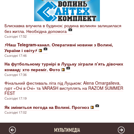
Блискавка влучила в будинок: родина волинян залишилася
без житла. Необхідна допомога
Сьогодні 17:52
⚡️Наш Telegram-канал. Оперативні новини з Волині,
України і світу⚡️
Сьогодні 17:46
На футбольному турнірі в Луцьку зіграли п’ять дівочих
команд: хто переміг. Фото
Сьогодні 17:36
Фінальний фестиваль літа під Луцьком: Alena Omargalieva,
гурт «Очі в Очі» та VARASH виступлять на RAZOM SUMMER
FEST
Сьогодні 17:19
Як зміниться погода на Волині. Прогноз
Сьогодні 17:02
МУЛЬТИМЕДІА