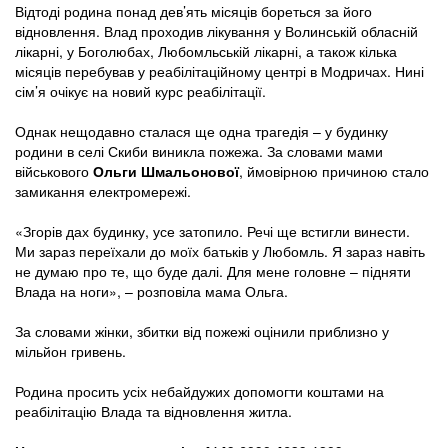
Відтоді родина понад дев’ять місяців бореться за його
відновлення. Влад проходив лікування у Волинській обласній
лікарні, у Боголюбах, Любомльській лікарні, а також кілька
місяців перебував у реабілітаційному центрі в Модричах. Нині
сім’я очікує на новий курс реабілітації.
Однак нещодавно сталася ще одна трагедія – у будинку
родини в селі Скиби виникла пожежа. За словами мами
військового
Ольги Шмальонової
, ймовірною причиною стало
замикання електромережі.
«Згорів дах будинку, усе затопило. Речі ще встигли винести.
Ми зараз переїхали до моїх батьків у Любомль. Я зараз навіть
не думаю про те, що буде далі. Для мене головне – підняти
Влада на ноги», – розповіла мама Ольга.
За словами жінки, збитки від пожежі оцінили приблизно у
мільйон гривень.
Родина просить усіх небайдужих допомогти коштами на
реабілітацію Влада та відновлення житла.