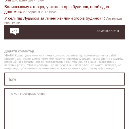
Волинському атовцю, у якого згорів будинок, необхідна
допомога
27 Вересня 2017 16:38
У селі під Луцьком за лічені хвилини згорів будинок
15 Листопада
2018 21:52
Коментарів: 0
Додати коментар:
УВАГА! Користувач www.volynnews.com має розуміти, що коментування на сайті
створені аж ніяк не для політичного піару чи антипіару, зведення особистих рахунків,
комерційної реклами, образ, безпідставних звинувачень та інших некоректних і
негідних речей. Утім коментарі – це не редакційні матеріали, не мають попередньої
модерації, суб’єктивні повідомлення і можуть містити недостовірну інформацію.