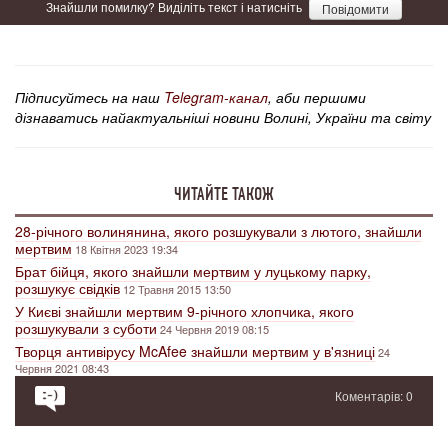
Знайшли помилку? Виділіть текст і натисніть
Повідомити
Підписуйтесь на наш
Telegram-канал
, аби першими
дізнаватись найактуальніші новини Волині, України та світу
ЧИТАЙТЕ ТАКОЖ
28-річного волинянина, якого розшукували з лютого, знайшли
мертвим
18 Квітня 2023 19:34
Брат бійця, якого знайшли мертвим у луцькому парку,
розшукує свідків
12 Травня 2015 13:50
У Києві знайшли мертвим 9-річного хлопчика, якого
розшукували з суботи
24 Червня 2019 08:15
Творця антивірусу McAfee знайшли мертвим у в'язниці
24
Червня 2021 08:43
Коментарів: 0