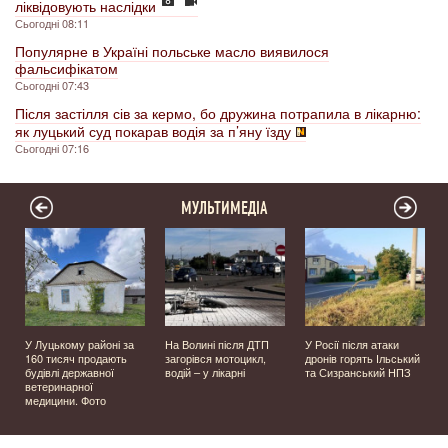
ліквідовують наслідки
Сьогодні 08:11
Популярне в Україні польське масло виявилося
фальсифікатом
Сьогодні 07:43
Після застілля сів за кермо, бо дружина потрапила в лікарню:
як луцький суд покарав водія за п’яну їзду
Сьогодні 07:16
МУЛЬТИМЕДІА
У Луцькому районі за
На Волині після ДТП
У Росії після атаки
160 тисяч продають
загорівся мотоцикл,
дронів горять Ільський
будівлі державної
водій – у лікарні
та Сизранський НПЗ
ветеринарної
медицини. Фото