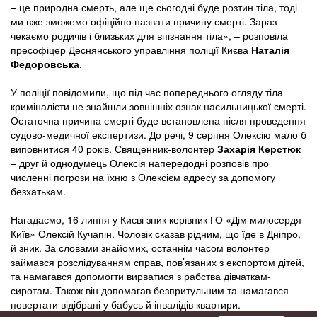
– це природна смерть, але ще сьогодні буде розтин тіла, тоді
ми вже зможемо офіційно назвати причину смерті. Зараз
чекаємо родичів і близьких для впізнання тіла», – розповіла
пресофіцер Деснянського управління поліції Києва
Наталія
Федоровська
.
У поліції повідомили, що під час попереднього огляду тіла
криміналісти не знайшли зовнішніх ознак насильницької смерті.
Остаточна причина смерті буде встановлена після проведення
судово-медичної експертизи. До речі, 9 серпня Олексію мало б
виповнитися 40 років. Священник-волонтер
Захарія Керстюк
– друг й однодумець Олексія напередодні розповів про
численні погрози на їхню з Олексієм адресу за допомогу
безхатькам.
Нагадаємо, 16 липня у Києві зник керівник ГО «Дім милосердя
Київ» Олексій Кучапін. Чоловік сказав рідним, що їде в Дніпро,
й зник. За словами знайомих, останнім часом волонтер
займався розслідуванням справ, пов’язаних з експортом дітей,
та намагався допомогти вирватися з рабства дівчаткам-
сиротам. Також він допомагав безпритульним та намагався
повертати відібрані у бабусь й інвалідів квартири.