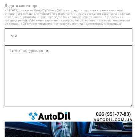
Додати коментар:
УВАГА! Користувач www.volynnews.com має розуміти, що коментування на сайті
створені аж ніяк не для політичного піару чи антипіару, зведення особистих рахунків,
комерційної реклами, образ, безпідставних звинувачень та інших некоректних і
негідних речей. Утім коментарі – це не редакційні матеріали, не мають попередньої
модерації, суб’єктивні повідомлення і можуть містити недостовірну інформацію.