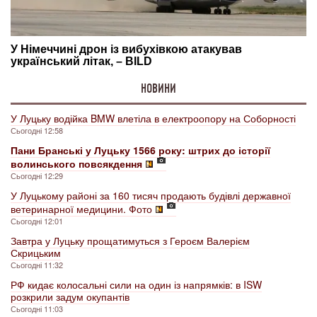
НОВИНИ
У Луцьку водійка BMW влетіла в електроопору на Соборності
Сьогодні 12:58
Пани Бранські у Луцьку 1566 року: штрих до історії
волинського повсякдення
Сьогодні 12:29
У Луцькому районі за 160 тисяч продають будівлі державної
ветеринарної медицини. Фото
Сьогодні 12:01
Завтра у Луцьку прощатимуться з Героєм Валерієм
Скрицьким
Сьогодні 11:32
РФ кидає колосальні сили на один із напрямків: в ISW
розкрили задум окупантів
Сьогодні 11:03