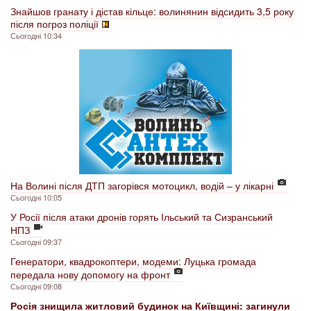
Знайшов гранату і дістав кільце: волинянин відсидить 3,5 року
після погроз поліції
Сьогодні 10:34
На Волині після ДТП загорівся мотоцикл, водій – у лікарні
Сьогодні 10:05
У Росії після атаки дронів горять Ільський та Сизранський
НПЗ
Сьогодні 09:37
Генератори, квадрокоптери, модеми: Луцька громада
передала нову допомогу на фронт
Сьогодні 09:08
Росія знищила житловий будинок на Київщині: загинули