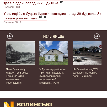
троє людей, серед них – дитина
Сьогодні 08:39
У селищі біля Луцька буревій пошкодив понад 20 будівель. Як
ліквідовують наслідки
Сьогодні 08:11
МУЛЬТИМЕДІА
Пани Бранські у
У Луцькому районі за
На Волині після ДТП
Луцьку 1566 року:
160 тисяч продають
загорівся мотоцикл,
штрих до історії
будівлі державної
водій – у лікарні
волинського
ветеринарної
повсякдення
медицини. Фото