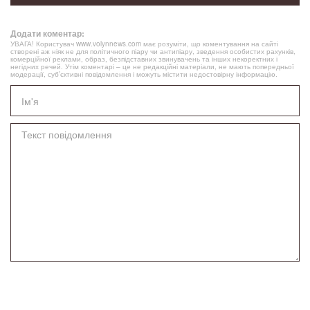
Додати коментар:
УВАГА! Користувач www.volynnews.com має розуміти, що коментування на сайті
створені аж ніяк не для політичного піару чи антипіару, зведення особистих рахунків,
комерційної реклами, образ, безпідставних звинувачень та інших некоректних і
негідних речей. Утім коментарі – це не редакційні матеріали, не мають попередньої
модерації, суб’єктивні повідомлення і можуть містити недостовірну інформацію.