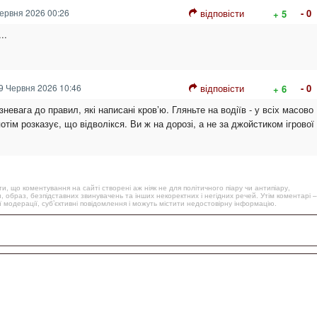
ервня 2026 00:26
відповісти
- 0
+ 5
..
9 Червня 2026 10:46
відповісти
- 0
+ 6
зневага до правил, які написані кровʼю. Гляньте на водіїв - у всіх масово
отім розказує, що відволікся. Ви ж на дорозі, а не за джойстиком ігрової
, що коментування на сайті створені аж ніяк не для політичного піару чи антипіару,
, образ, безпідставних звинувачень та інших некоректних і негідних речей. Утім коментарі –
 модерації, суб’єктивні повідомлення і можуть містити недостовірну інформацію.