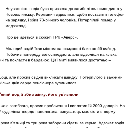
Неуважність водія буса призвела до загибелі велосипедиста у
Нововолинську. Керманич відволікся, щоби поставити телефон
на зарядку, і збив 73-річного чоловіка. Потерпілий помер у
медзакладі.
Про це йдеться в сюжеті ТРК «Аверс».
Молодий водій їхав містом на швидкості близько 55 км/год.
Побачив попереду велосипедиста, але відволікся на кілька
й та покласти в бардачок. Цієї миті виявилося достатньо –
оці, але просив свідків викликати швидку. Потерпілого з важкими
кілька днів серце пенсіонера зупинилося.
п'яний водій збив жінку, його ув'язнили
онькою загиблого, просив пробачення і виплатив їй 2000 доларів. На
У суді жінка твердо наполягала: винуватець має сісти в тюрму.
 роки в’язниці та три роки заборони сідати за кермо. Адвокат водія