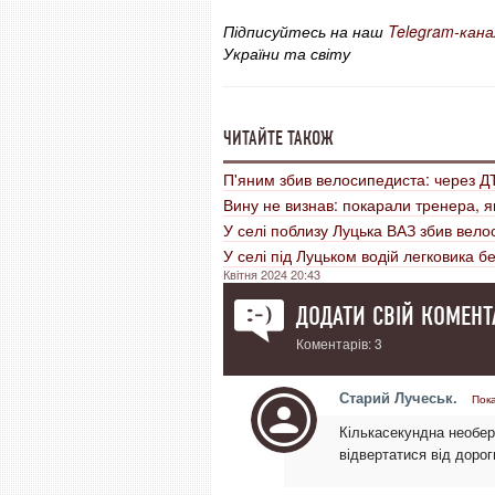
Підписуйтесь на наш
Telegram-кана
України та світу
ЧИТАЙТЕ ТАКОЖ
П'яним збив велосипедиста: через Д
Вину не визнав: покарали тренера, я
У селі поблизу Луцька ВАЗ збив вел
У селі під Луцьком водій легковика б
Квітня 2024 20:43
ДОДАТИ СВІЙ КОМЕНТ
Коментарів: 3
Старий Лучеськ.
Пок
Кількасекундна необер
відвертатися від дорог