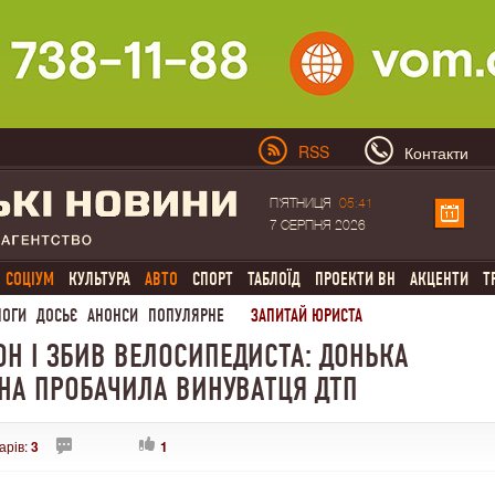
RSS
Контакти
П'ЯТНИЦЯ
05:41
7 СЕРПНЯ 2026
СОЦІУМ
КУЛЬТУРА
АВТО
СПОРТ
ТАБЛОЇД
ПРОЕКТИ ВН
АКЦЕНТИ
Т
ЛОГИ
ДОСЬЄ
АНОНСИ
ПОПУЛЯРНЕ
ЗАПИТАЙ ЮРИСТА
ОН І ЗБИВ ВЕЛОСИПЕДИСТА: ДОНЬКА
НА ПРОБАЧИЛА ВИНУВАТЦЯ ДТП
арів:
3
1