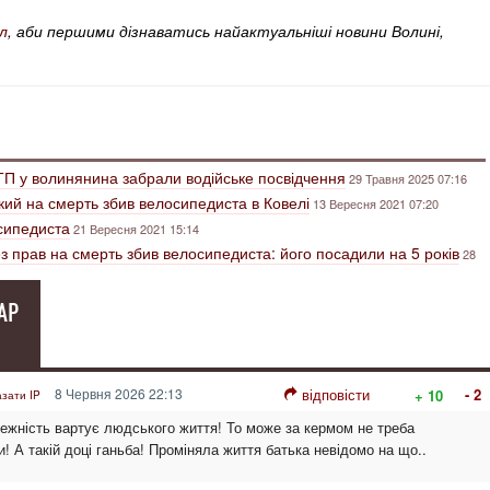
л
, аби першими дізнаватись найактуальніші новини Волині,
ТП у волинянина забрали водійське посвідчення
29 Травня 2025 07:16
кий на смерть збив велосипедиста в Ковелі
13 Вересня 2021 07:20
осипедиста
21 Вересня 2021 15:14
ез прав на смерть збив велосипедиста: його посадили на 5 років
28
АР
8 Червня 2026 22:13
відповісти
- 2
+ 10
азати IP
ежність вартує людського життя! То може за кермом не треба
и! А такій доці ганьба! Проміняла життя батька невідомо на що..