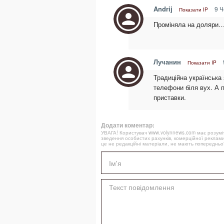
Andrij
9 Ч
Показати IP
Промiняла на доляри…
Лучанин
Показати IP
Традиційна українська 
телефони біля вух. А п
приставки.
Додати коментар:
УВАГА! Користувач www.volynnews.com має розуміти
зведення особистих рахунків, комерційної реклами
це не редакційні матеріали, не мають попередньої