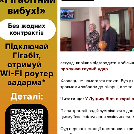
секунд: вирішив підзарядити мобільни
пролунав глухий удар
.
Хлопець не намагався втекти. Був у ш
травмами забрали до лікарні, але за 
Читати ще:
У Луцьку біля лікарні 
Після трагедії водій зустрічався з д
цьому їхнє спілкування закінчилося. 
Суд першої інстанції постановив: три