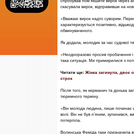
спробував пом’якшити вирок через ап
скасувала вирок, відправивши на нов
«Вважаю вирок надто суворим. Переви
характеризується позитивно, відшкод
обвинуваченого.
Як додала, молодик за час судової т
«Неодноразово просив пробачення і 
така ситуація. Ми примирилися з пот
Читати ще:
Жінка загинула, двоє 
строк
Після того, як керманич та донька з
тюремного терміну.
«Він молода людина, лише починає с
волі. Він не був п’яним, зупинився, 
потерпіла.
Волинська Феміда таки призначила во