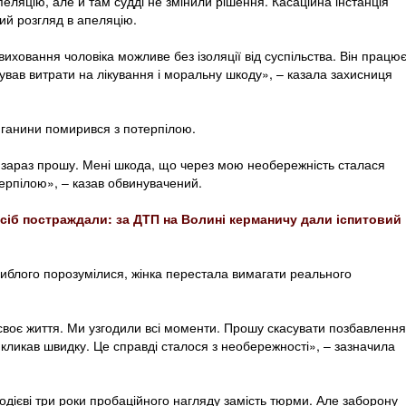
еляцію, але й там судді не змінили рішення. Касаційна інстанція
ий розгляд в апеляцію.
ховання чоловіка можливе без ізоляції від суспільства. Він працює
ував витрати на лікування і моральну шкоду», – казала захисниця
яганини помирився з потерпілою.
зараз прошу. Мені шкода, що через мою необережність сталася
ерпілою», – казав обвинувачений.
осіб постраждали: за ДТП на Волині керманичу дали іспитовий
агиблого порозумілися, жінка перестала вимагати реального
воє життя. Ми узгодили всі моменти. Прошу скасувати позбавлення
викликав швидку. Це справді сталося з необережності», – зазначила
дієві три роки пробаційного нагляду замість тюрми. Але заборону