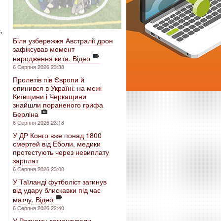
,
Біля узбережжя Австралії дрон
зафіксував момент
народження кита. Відео
6 Серпня 2026 23:38
Пролетів пів Європи й
опинився в Україні: на межі
Київщини і Черкащини
знайшли пораненого грифа
Берліна
6 Серпня 2026 23:18
У ДР Конго вже понад 1800
смертей від Еболи, медики
протестують через невиплату
зарплат
6 Серпня 2026 23:00
У Таїланді футболіст загинув
від удару блискавки під час
матчу. Відео
6 Серпня 2026 22:40
У Ратному демонтували