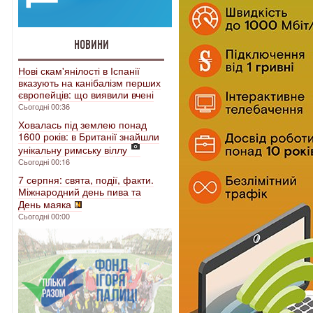
НОВИНИ
Нові скам'янілості в Іспанії
вказують на канібалізм перших
європейців: що виявили вчені
Сьогодні 00:36
Ховалась під землею понад
1600 років: в Британії знайшли
унікальну римську віллу
Сьогодні 00:16
7 серпня: свята, події, факти.
Міжнародний день пива та
День маяка
Сьогодні 00:00