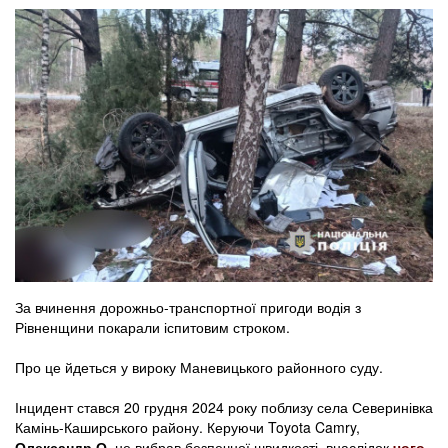
За вчинення дорожньо-транспортної пригоди водія з
Рівненщини покарали іспитовим строком.
Про це йдеться у вироку Маневицького районного суду.
Інцидент стався 20 грудня 2024 року поблизу села Северинівка
Камінь-Каширського району. Керуючи Toyota Camry,
Олександр О.
не вибрав безпечної швидкості, внаслідок
чого