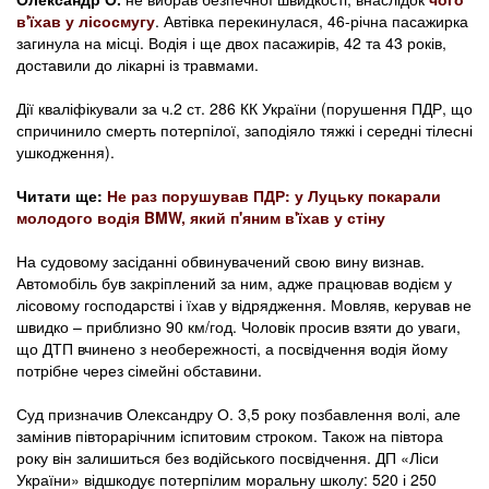
в'їхав у лісосмугу
. Автівка перекинулася, 46-річна пасажирка
загинула на місці. Водія і ще двох пасажирів, 42 та 43 років,
доставили до лікарні із травмами.
Дії кваліфікували за ч.2 ст. 286 КК України (порушення ПДР, що
спричинило смерть потерпілої, заподіяло тяжкі і середні тілесні
ушкодження).
Читати ще:
Не раз порушував ПДР: у Луцьку покарали
молодого водія BMW, який п'яним в'їхав у стіну
На судовому засіданні обвинувачений свою вину визнав.
Автомобіль був закріплений за ним, адже працював водієм у
лісовому господарстві і їхав у відрядження. Мовляв, керував не
швидко – приблизно 90 км/год. Чоловік просив взяти до уваги,
що ДТП вчинено з необережності, а посвідчення водія йому
потрібне через сімейні обставини.
Суд призначив Олександру О. 3,5 року позбавлення волі, але
замінив півторарічним іспитовим строком. Також на півтора
року він залишиться без водійського посвідчення. ДП «Ліси
України» відшкодує потерпілим моральну школу: 520 і 250