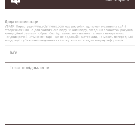
Додати коментар:
УВАГА! Користувач www.volynnews.com має розуміти, що коментування на сайті
створені аж ніяк не для політичного піару чи антипіару, зведення особистих рахунків,
комерційної реклами, образ, безпідставних звинувачень та інших некоректних і
негідних речей. Утім коментарі – це не редакційні матеріали, не мають попередньої
модерації, суб’єктивні повідомлення і можуть містити недостовірну інформацію.