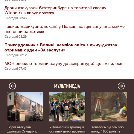
Дрони атакували Єкатеринбург: на території складу
Wildberries вирує пожежа
Сьогодні 08:46
Гашиш, марихуана, кокаїн: у Польщі поліція вилучила майже
пів тонни наркотиків
Сьогодні 08:29
Прикордонник з Волині, чемпіон світу з джиу-джитсу
отримав орден «За заслуги»
Сьогодні 08:12
МОН оновило терміни вступу до аспірантури: що змінилося
Сьогодні 07:43
МУЛЬТИМЕДІА
Ворог атакував
У Колківській громаді в
Ховалась під землею
дронами Сумщину,
останній шлях провели
понад 1600 років: в