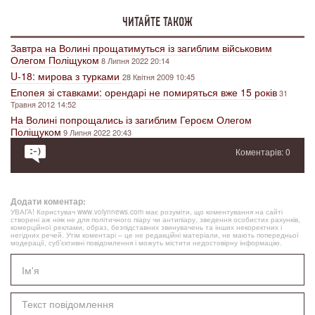
ЧИТАЙТЕ ТАКОЖ
Завтра на Волині прощатимуться із загиблим військовим
Олегом Поліщуком
8 Липня 2022 20:14
U-18: мирова з турками
28 Квітня 2009 10:45
Епопея зі ставками: орендарі не помиряться вже 15 років
31
Травня 2012 14:52
На Волині попрощались із загиблим Героєм Олегом
Поліщуком
9 Липня 2022 20:43
Коментарів: 0
Додати коментар:
УВАГА! Користувач www.volynnews.com має розуміти, що коментування на сайті
створені аж ніяк не для політичного піару чи антипіару, зведення особистих рахунків,
комерційної реклами, образ, безпідставних звинувачень та інших некоректних і
негідних речей. Утім коментарі – це не редакційні матеріали, не мають попередньої
модерації, суб’єктивні повідомлення і можуть містити недостовірну інформацію.