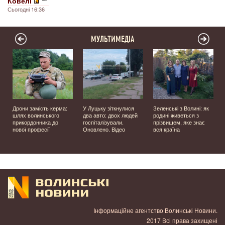
Ковелі
Сьогодні 16:36
МУЛЬТИМЕДІА
Дрони замість керма:
У Луцьку зіткнулися
Зеленські з Волині: як
шлях волинського
два авто: двох людей
родині живеться з
прикордонника до
госпіталізували.
прізвищем, яке знає
нової професії
Оновлено. Відео
вся країна
Інформаційне агентство Волинські Новини.
2017 Всі права захищені