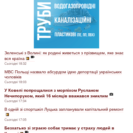
Зеленські з Волині: як родині живеться з прізвищем, яке знає
вся країна
Сьогодні 18:32
МВС Польщі назвало абсурдом ідею депортації українських
чоловіків
Сьогодні 18:03
У Ковелі попрощалися з морпіхом Русланом
Нечипоруком, який 16 місяців вважався зниклим
Сьогодні 17:34
В одній зі спортшкіл Луцька запланували капітальний ремонт
Сьогодні 17:05
Безхатько зі зграєю собак тримає у страху людей в