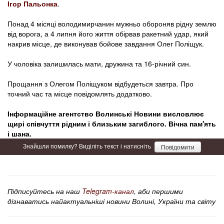
Ігор Пальонка
.
Понад 4 місяці володимирчанин мужньо обороняв рідну землю
від ворога, а 4 липня його життя обірвав ракетний удар, який
накрив місце, де виконував бойове завдання Олег Поліщук.
У чоловіка залишилась мати, дружина та 16-річний син.
Прощання з Олегом Поліщуком відбудеться завтра. Про
точний час та місце повідомлять додатково.
Інформаційне агентство Волинські Новини висловлює
щирі співчуття рідним і близьким загиблого. Вічна пам'ять
і шана.
Знайшли помилку? Виділіть текст і натисніть
Повідомити
Підписуйтесь на наш
Telegram-канал
, аби першими
дізнаватись найактуальніші новини Волині, України та світу