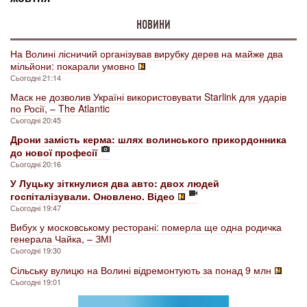
НОВИНИ
На Волині лісничий організував вирубку дерев на майже два
мільйони: покарали умовно
Сьогодні 21:14
Маск не дозволив Україні використовувати Starlink для ударів
по Росії, – The Atlantic
Сьогодні 20:45
Дрони замість керма: шлях волинського прикордонника
до нової професії
Сьогодні 20:16
У Луцьку зіткнулися два авто: двох людей
госпіталізували. Оновлено. Відео
Сьогодні 19:47
Вибух у московському ресторані: померла ще одна родичка
генерала Чайка, – ЗМІ
Сьогодні 19:30
Сільську вулицю на Волині відремонтують за понад 9 млн
Сьогодні 19:01