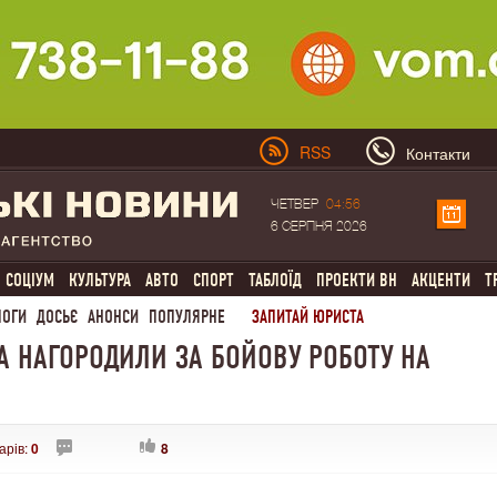
RSS
Контакти
ЧЕТВЕР
04:56
6 СЕРПНЯ 2026
СОЦІУМ
КУЛЬТУРА
АВТО
СПОРТ
ТАБЛОЇД
ПРОЕКТИ ВН
АКЦЕНТИ
Т
ЛОГИ
ДОСЬЄ
АНОНСИ
ПОПУЛЯРНЕ
ЗАПИТАЙ ЮРИСТА
 НАГОРОДИЛИ ЗА БОЙОВУ РОБОТУ НА
арів:
0
8