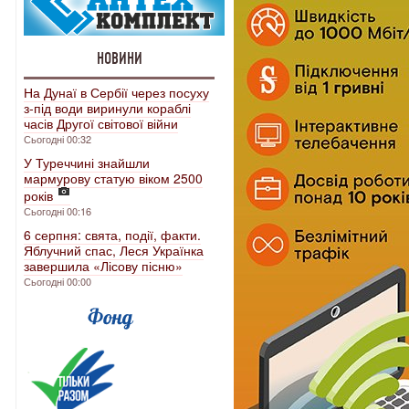
НОВИНИ
На Дунаї в Сербії через посуху
з-під води виринули кораблі
часів Другої світової війни
Сьогодні 00:32
У Туреччині знайшли
мармурову статую віком 2500
років
Сьогодні 00:16
6 серпня: свята, події, факти.
Яблучний спас, Леся Українка
завершила «Лісову пісню»
Сьогодні 00:00