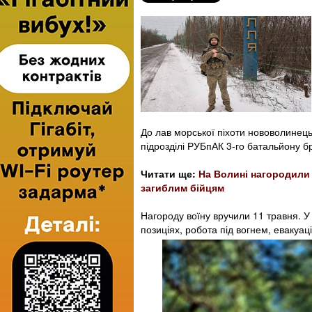
До лав морської піхоти нововолинець
підрозділі РУБпАК 3-го батальйону б
Читати ще:
На Волині нагородили 
загиблим бійцям
Нагороду воїну вручили 11 травня. У 
позиціях, робота під вогнем, евакуа