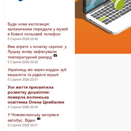
Буде нова експозиція:
залізничники передали у музей
в Ковелі польовий телефон
5 Серпня 2026 23:40
Вже втретє з початку серпня: у
Луцьку знову зафіксували
температурний рекорд
5 Серпня 2026 23:20
Українець віз через кордон зуб
кашалота та рідкісні мушлі
5 Серпня 2026 23:01
Усе життя присвятила
розвитку дошкіллю:
померла волинська
освітянка Олена Цимбалюк
5 Серпня 2026 22:40
У Нововолинську загорівся
автобус. Відео
5 Серпня 2026 22:21