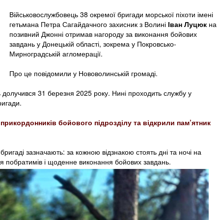
Військовослужбовець 38 окремої бригади морської піхоти імені
гетьмана Петра Сагайдачного захисник з Волині
Іван Луцюк
на
позивний Джонні отримав нагороду за виконання бойових
завдань у Донецькій області, зокрема у Покровсько-
Мирноградській агломерації.
Про це повідомили у Нововолинській громаді.
 долучився 31 березня 2025 року. Нині проходить службу у
ригади.
прикордонників бойового підрозділу та відкрили пам’ятник
бригаді зазначають: за кожною відзнакою стоять дні та ночі на
ція побратимів і щоденне виконання бойових завдань.