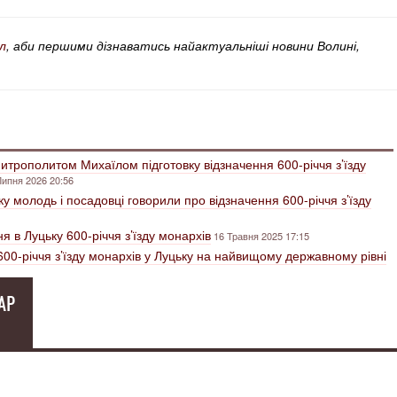
л
, аби першими дізнаватись найактуальніші новини Волині,
трополитом Михаїлом підготовку відзначення 600-річчя з’їзду
Липня 2026 20:56
у молодь і посадовці говорили про відзначення 600-річчя з’їзду
я в Луцьку 600-річчя з’їзду монархів
16 Травня 2025 17:15
600-річчя з’їзду монархів у Луцьку на найвищому державному рівні
АР