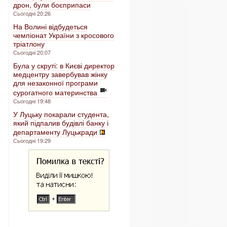
дрон, були боєприпаси
Сьогодні 20:26
На Волині відбудеться
чемпіонат України з кросового
тріатлону
Сьогодні 20:07
Була у скруті: в Києві директор
медцентру завербував жінку
для незаконної програми
сурогатного материнства
Сьогодні 19:48
У Луцьку покарали студента,
який підпалив будівлі банку і
департаменту Луцькради
Сьогодні 19:29