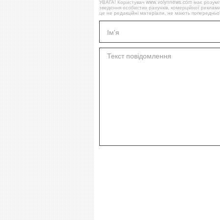
УВАГА! Користувач www.volynnews.com має розуміти
зведення особистих рахунків, комерційної реклами
це не редакційні матеріали, не мають попередньої