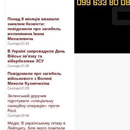
Понад 8 місяців вважали
зниклим безвісти:
повідомили про загибель
волинянина Івана
Михалевича
Сьогодні 21:43
В Україні запровадили День
Військ зв'язку та
кібербезпеки ЗСУ
Сьогодні 21:25
Повідомили про загибель
військового з Волині
Миколи Кузнечихіна
Сьогодні 21:05
Зеленський доручив
підготувати «спеціальну
санкційну операцію» проти
Росії
Сьогодні 20:46
Медіа: В українському літаку в
Лейпцигу, біля якого помітили