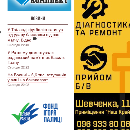
НОВИНИ
У Таїланді футболіст загинув
з
від удару блискавки під час
матчу. Відео
Сьогодні 22:40
У Ратному демонтували
радянський пам’ятник Василю
Газіну
Сьогодні 22:22
На Волині – 6,6 тис. вступників
у виші на бакалаврат
Сьогодні 22:02