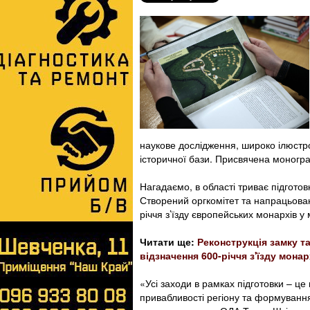
наукове дослідження, широко ілюстр
історичної бази. Присвячена монограф
Нагадаємо, в області триває підготов
Створений оргкомітет та напрацьован
річчя з’їзду європейських монархів у 
Читати ще:
Реконструкція замку т
відзначення 600-річчя з'їзду мон
«Усі заходи в рамках підготовки – ц
привабливості регіону та формування