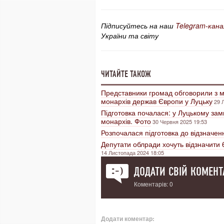
Підписуйтесь на наш
Telegram-кана
України та світу
ЧИТАЙТЕ ТАКОЖ
Представники громад обговорили з ми
монархів держав Європи у Луцьку
29 
Підготовка почалася: у Луцькому замк
монархів. Фото
30 Червня 2025 19:53
Розпочалася підготовка до відзначенн
Депутати облради хочуть відзначити 
14 Листопада 2024 18:05
ДОДАТИ СВІЙ КОМЕНТ
Коментарів: 0
Додати коментар: