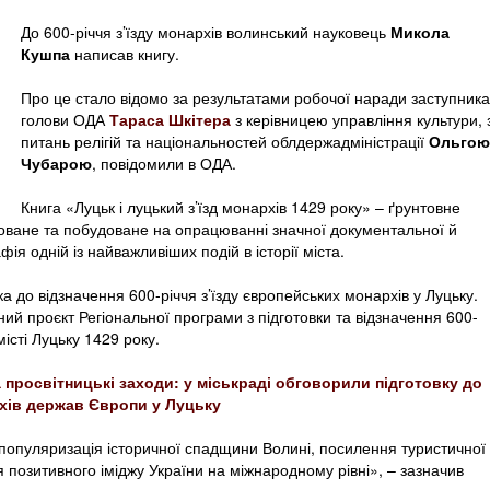
До 600-річчя з’їзду монархів волинський науковець
Микола
Кушпа
написав книгу.
Про це стало відомо за результатами робочої наради заступника
голови ОДА
Тараса Шкітера
з керівницею управління культури, 
питань релігій та національностей облдержадміністрації
Ольгою
Чубарою
, повідомили в ОДА.
Книга «Луцьк і луцький з’їзд монархів 1429 року» – ґрунтовне
оване та побудоване на опрацюванні значної документальної й
ія одній із найважливіших подій в історії міста.
ка до відзначення 600-річчя з’їзду європейських монархів у Луцьку.
ий проєкт Регіональної програми з підготовки та відзначення 600-
місті Луцьку 1429 року.
а просвітницькі заходи: у міськраді обговорили підготовку до
архів держав Європи у Луцьку
е популяризація історичної спадщини Волині, посилення туристичної
 позитивного іміджу України на міжнародному рівні», – зазначив