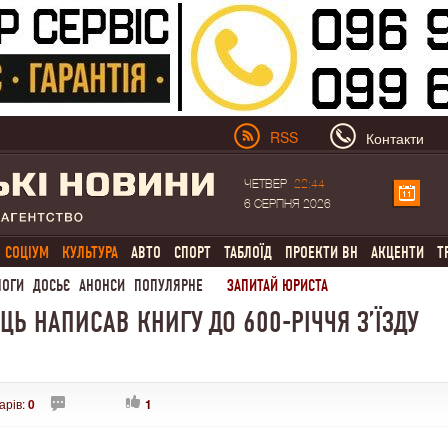
RSS
Контакти
ЧЕТВЕР
22:44
6 СЕРПНЯ 2026
СОЦІУМ
КУЛЬТУРА
АВТО
СПОРТ
ТАБЛОЇД
ПРОЕКТИ ВН
АКЦЕНТИ
Т
ЛОГИ
ДОСЬЄ
АНОНСИ
ПОПУЛЯРНЕ
ЗАПИТАЙ ЮРИСТА
Ь НАПИСАВ КНИГУ ДО 600-РІЧЧЯ З’ЇЗДУ
арів:
0
1