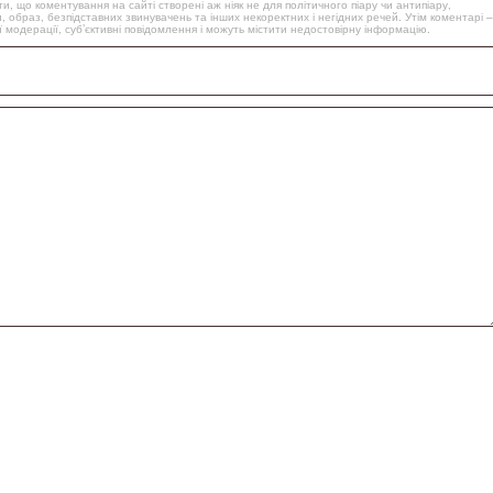
, що коментування на сайті створені аж ніяк не для політичного піару чи антипіару,
, образ, безпідставних звинувачень та інших некоректних і негідних речей. Утім коментарі –
 модерації, суб’єктивні повідомлення і можуть містити недостовірну інформацію.