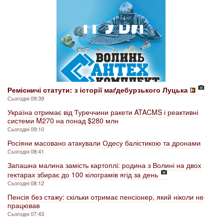
Ремісничі статути: з історії маґдебурзького Луцька
Сьогодні 09:39
Україна отримає від Туреччини ракети ATACMS і реактивні
системи M270 на понад $280 млн
Сьогодні 09:10
Росіяни масовано атакували Одесу балістикою та дронами
Сьогодні 08:41
Запашна малина замість картоплі: родина з Волині на двох
гектарах збирає до 100 кілограмів ягід за день
Сьогодні 08:12
Пенсія без стажу: скільки отримає пенсіонер, який ніколи не
працював
Сьогодні 07:43