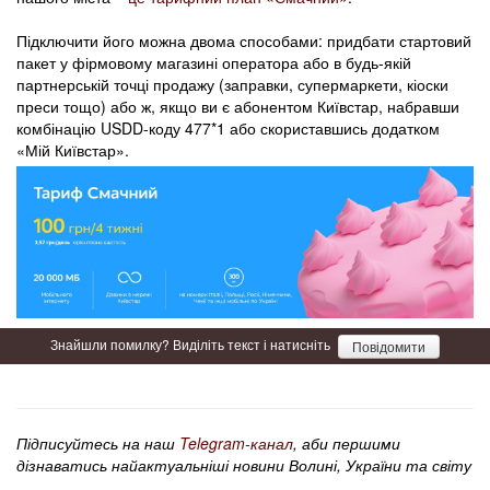
Підключити його можна двома способами: придбати стартовий
пакет у фірмовому магазині оператора або в будь-якій
партнерській точці продажу (заправки, супермаркети, кіоски
преси тощо) або ж, якщо ви є абонентом Київстар, набравши
комбінацію USDD-коду 477*1 або скориставшись додатком
«Мій Київстар».
Знайшли помилку? Виділіть текст і натисніть
Повідомити
Підписуйтесь на наш
Telegram-канал
, аби першими
дізнаватись найактуальніші новини Волині, України та світу