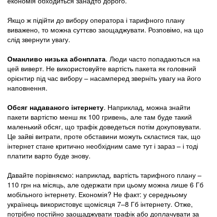
економія обходиться занадто дорого.
Якщо ж підійти до вибору оператора і тарифного плану
виважено, то можна суттєво заощаджувати. Розповімо, на що
слід звернути увагу.
Оманливо низька абонплата
. Люди часто попадаються на
цей виверт. Не використовуйте вартість пакета як головний
орієнтир під час вибору – насамперед зверніть увагу на його
наповнення.
Обсяг надаваного інтернету
. Наприклад, можна знайти
пакети вартістю менш як 100 гривень, але там буде такий
маленький обсяг, що трафік доведеться потім докуповувати.
Це зайві витрати, проте обставини можуть скластися так, що
інтернет стане критично необхідним саме тут і зараз – і тоді
платити варто буде знову.
Давайте порівняємо: наприклад, вартість тарифного плану –
110 грн на місяць, але одержати при цьому можна лише 6 Гб
мобільного інтернету. Економія? Не факт: у середньому
українець використовує щомісяця 7–8 Гб інтернету. Отже,
потрібно постійно заощаджувати трафік або доплачувати за