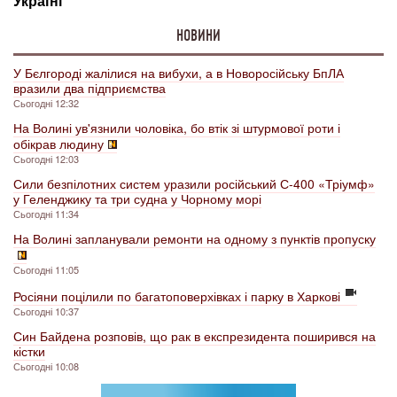
НОВИНИ
У Бєлгороді жалілися на вибухи, а в Новоросійську БпЛА
вразили два підприємства
Сьогодні 12:32
На Волині ув'язнили чоловіка, бо втік зі штурмової роти і
обікрав людину
Сьогодні 12:03
Сили безпілотних систем уразили російський С-400 «Тріумф»
у Геленджику та три судна у Чорному морі
Сьогодні 11:34
На Волині запланували ремонти на одному з пунктів пропуску
Сьогодні 11:05
Росіяни поцілили по багатоповерхівках і парку в Харкові
Сьогодні 10:37
Син Байдена розповів, що рак в експрезидента поширився на
кістки
Сьогодні 10:08