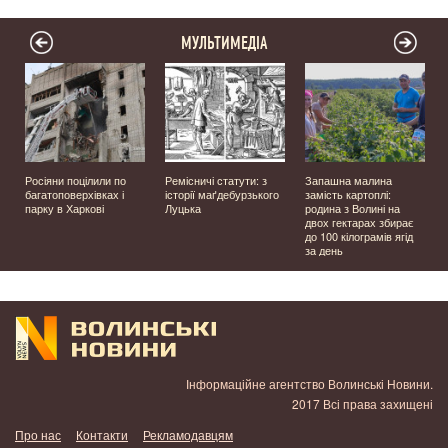
МУЛЬТИМЕДІА
а
Росіяни поцілили по
Ремісничі статути: з
Запашна малина
багатоповерхівках і
історії маґдебурзького
замість картоплі:
парку в Харкові
Луцька
родина з Волині на
двох гектарах збирає
до 100 кілограмів ягід
за день
Інформаційне агентство Волинські Новини.
2017 Всі права захищені
Про нас
Контакти
Рекламодавцям