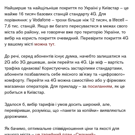
Найширше та найщільніше покриття по Україні у Київстар – це
майже 16 тисяч базових станцій стандарту 4G. Для
порівняння: у Vodafone – трохи більше ніж 12 тисяч, в lifecell –
7,6 тис. станцій. Якщо ви багато пересуваєтеся в межах свого
міста або району, не говорячи вже про територію України, то
вибір на користь покриття очевидний. Перевірити покриття 4G
у вашому місті
можна тут.
До речі, серед абонентів існує думка, начебто залишатися на
2G або 3G дешевше, аніж перейти на 4G. Це міф – вартість
трафіка однакова! Користуючись застарілими стандартами,
абоненти позбавляють себе якісного зв’язку та «цифрового»
комфорту. Перейти на 4G можна самостійно або у фірмових
магазинах операторів. Для прикладу – за
посиланням
, як це
робиться в Київстар.
Здалося б, вибір тарифів і умов досить широкий, але,
перевіривши, розумієш, що «пакети за копійки» виявляються
дорожчими.
Як бачимо, оптимальне співвідношення ціни та якості для
нашого міста –
це тарифний план «Смачний»
.