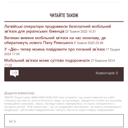
ЧИТАЙТЕ ТАКОЖ
Латвійські оператори продовжили безплатний мобільний
зв'язок для українських біженців
23 Травня 2022 10:31
Ватикан вимкне мобільний звʼязок на час конклаву, де
обиратимуть нового Папу Римського
6 Травня 2025 23:38
У «Дію» тепер можна повідомити про поганий зв’язок
17 Грудня
2024 17:00
Мобільний зв’язок може суттєво подорожчати
27 Березня 2014
17:22
Коментарів: 0
Додати коментар:
УВАГА! Користувач www.volynnews.com має розуміти, що коментування на сайті
створені аж ніяк не для політичного піару чи антипіару, зведення особистих рахунків,
комерційної реклами, образ, безпідставних звинувачень та інших некоректних і
негідних речей. Утім коментарі – це не редакційні матеріали, не мають попередньої
модерації, суб’єктивні повідомлення і можуть містити недостовірну інформацію.