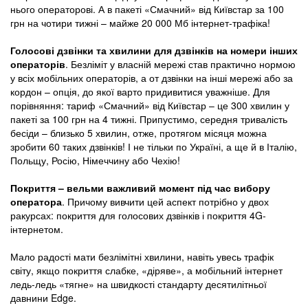
нього операторові. А в пакеті «Смачний» від Київстар за 100
грн на чотири тижні – майже 20 000 Мб інтернет-трафіка!
Голосові дзвінки та хвилини для дзвінків на номери інших
операторів
. Безліміт у власній мережі став практично нормою
у всіх мобільних операторів, а от дзвінки на інші мережі або за
кордон – опція, до якої варто придивитися уважніше. Для
порівняння: тариф «Смачний» від Київстар – це 300 хвилин у
пакеті за 100 грн на 4 тижні. Припустимо, середня тривалість
бесіди – близько 5 хвилин, отже, протягом місяця можна
зробити 60 таких дзвінків! І не тільки по Україні, а ще й в Італію,
Польщу, Росію, Німеччину або Чехію!
Покриття – вельми важливий момент під час вибору
оператора
. Причому вивчити цей аспект потрібно у двох
ракурсах: покриття для голосових дзвінків і покриття 4G-
інтернетом.
Мало радості мати безлімітні хвилини, навіть увесь трафік
світу, якщо покриття слабке, «діряве», а мобільний інтернет
ледь-ледь «тягне» на швидкості стандарту десятилітньої
давнини Edge.