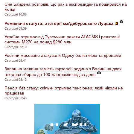
Син Байдена розповів, що рак в експрезидента поширився на
кістки
Сьогодні 10:08
Ремісничі статути: з історії маґдебурзького Луцька
Сьогодні 09:39
Україна отримає від Туреччини ракети ATACMS і реактивні
системи M270 на понад $280 млн
Сьогодні 09:10
Росіяни масовано атакували Одесу балістикою та дронами
Сьогодні 08:41
Запашна малина замість картоплі: родина з Волині на двох
гектарах збирає до 100 кілограмів ягід за день
Сьогодні 08:12
Пенсія без стажу: скільки отримає пенсіонер, який ніколи не
працював
Сьогодні 07:43