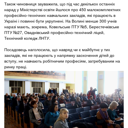
Також чиновниця зауважила, що під час декількох останніх
нарад у Міністерстві освіти йшлося про 450 малокомплектних
професійно-технічних навчальних закладів, які працюють в
Україні і повинні бути укрупнені. На Волині менше 300 учнів
наразі мають, зокрема, Ковельське ПТУ №5, Берестечківське
ПТУ №27, Оваднівський професійно-технічний ліцей,
Технічний коледж ЛНТУ.
Посадовець наголосила, що навряд чи є майбутнє у тих
закладів, які не працюють у напрямку заохочення дітей до
вступу, не навчають робітничим професіям, затребуваним на
ринку праці.