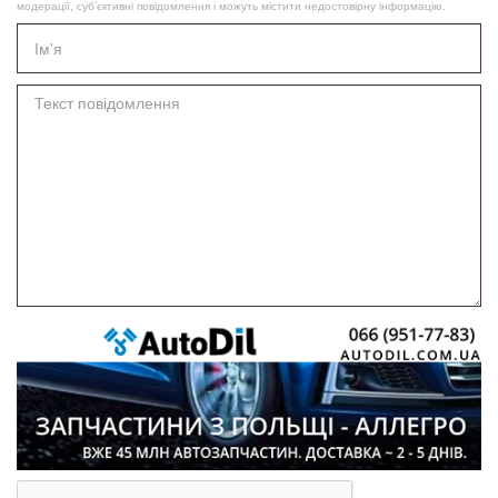
модерації, суб’єктивні повідомлення і можуть містити недостовірну інформацію.