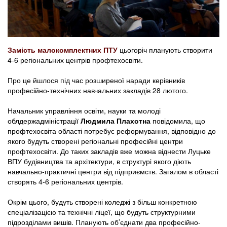
Замість малокомплектних ПТУ
цьогоріч планують створити
4-6 регіональних центрів профтехосвіти.
Про це йшлося під час розширеної наради керівників
професійно-технічних навчальних закладів 28 лютого.
Начальник управління освіти, науки та молоді
облдержадміністрації
Людмила Плахотна
повідомила, що
профтехосвіта області потребує реформування, відповідно до
якого будуть створені регіональні професійні центри
профтехосвіти. До таких закладів вже можна віднести Луцьке
ВПУ будівництва та архітектури, в структурі якого діють
навчально-практичні центри від підприємств. Загалом в області
створять 4-6 регіональних центрів.
Окрім цього, будуть створені коледжі з більш конкретною
спеціалізацією та технічні ліцеї, що будуть структурними
підрозділами вишів. Планують об’єднати два професійно-