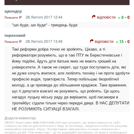
щвондєр
відповісти
28 Лютого 2017 12:44
+ 8
- 0
Показати IP
"шо буде, шо буде" - триндець буде
перехожий
відповісти
28 Лютого 2017 13:49
+ 15
- 0
Показати IP
Такі реформи добра точно не зроблять. Цікаво, а ті
реформатори розуміють, що в такі ПТУ як Берестечківське і
йому подібні, йдуть діти батьки яких не мають грошей на
університети. А також не секрет, що туди поступають діти, які
не дуже хочуть вчитися, але люблять техніку і не проти здобути
професію водія, тракториста. Тепер побільшає безробітної
молоді, а це призведе до збільшення крадіжок. Таке враження,
що ті депутати взагалі не розуміють, що роблять. Це щось
нагадує луцьку міську раду де вирішили, щоб пасажири в
тролейбус сідали тільки через передні двері. В НАС ДЕПУТАТИ
НЕ РОЗУМІЮТЬ СИТУАЦІЇ ВЗАГАЛІ.
Додати коментар:
УВАГА! Користувач www.volynnews.com має розуміти, що коментування на сайті
створені аж ніяк не для політичного піару чи антипіару, зведення особистих рахунків,
комерційної реклами, образ, безпідставних звинувачень та інших некоректних і
негідних речей. Утім коментарі – це не редакційні матеріали, не мають попередньої