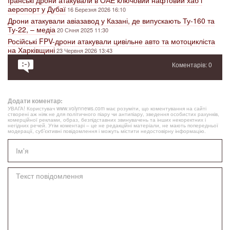
аеропорт у Дубаї
16 Березня 2026 16:10
Дрони атакували авіазавод у Казані, де випускають Ту-160 та
Ту-22, – медіа
20 Січня 2025 11:30
Російські FPV-дрони атакували цивільне авто та мотоцикліста
на Харківщині
23 Червня 2026 13:43
Коментарів: 0
Додати коментар:
УВАГА! Користувач www.volynnews.com має розуміти, що коментування на сайті
створені аж ніяк не для політичного піару чи антипіару, зведення особистих рахунків,
комерційної реклами, образ, безпідставних звинувачень та інших некоректних і
негідних речей. Утім коментарі – це не редакційні матеріали, не мають попередньої
модерації, суб’єктивні повідомлення і можуть містити недостовірну інформацію.