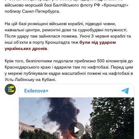
військово-морській базі Балтійського флоту РФ «Кронштадт»
поблизу Санкт-Петербурга.
На цій базі розміщені військові кораблі, підводні човни,
навчальні центри, ремонтні доки та суднобудівні потужності.
Після удару там зайнялася пожежа. Уночі 3 червня кораблі та
інші обʼєкти в порту Кронштадта теж
були під ударом
українських дронів
.
Крім того, безпілотники подолали приблизно 500 кілометрів до
Краснодарського краю і вдарили там по нафтобазі. Перед цим
у мережі публікували кадри масштабної пожежі на нафтобазі в
Усть-Лабінську на Кубані.