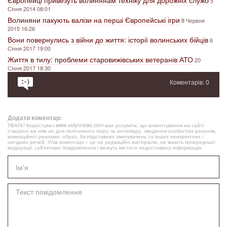
Європейці привезуть волинянам техніку для дорожніх служб
5
Січня 2014 08:01
Волиняни пакують валізи на перші Європейські ігри
8 Червня
2015 16:26
Вони повернулись з війни до життя: історії волинських бійців
6
Січня 2017 19:00
Життя в тилу: проблеми старовижівських ветеранів АТО
20
Січня 2017 18:30
Коментарів: 0
Додати коментар:
УВАГА! Користувач www.volynnews.com має розуміти, що коментування на сайті
створені аж ніяк не для політичного піару чи антипіару, зведення особистих рахунків,
комерційної реклами, образ, безпідставних звинувачень та інших некоректних і
негідних речей. Утім коментарі – це не редакційні матеріали, не мають попередньої
модерації, суб’єктивні повідомлення і можуть містити недостовірну інформацію.