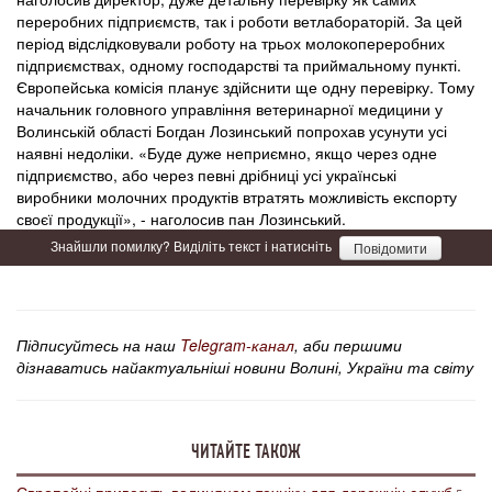
переробних підприємств, так і роботи ветлабораторій. За цей
період відслідковували роботу на трьох молокопереробних
підприємствах, одному господарстві та приймальному пункті.
Європейська комісія планує здійснити ще одну перевірку. Тому
начальник головного управління ветеринарної медицини у
Волинській області Богдан Лозинський попрохав усунути усі
наявні недоліки. «Буде дуже неприємно, якщо через одне
підприємство, або через певні дрібниці усі українські
виробники молочних продуктів втратять можливість експорту
своєї продукції», - наголосив пан Лозинський.
Знайшли помилку? Виділіть текст і натисніть
Повідомити
Підписуйтесь на наш
Telegram-канал
, аби першими
дізнаватись найактуальніші новини Волині, України та світу
ЧИТАЙТЕ ТАКОЖ