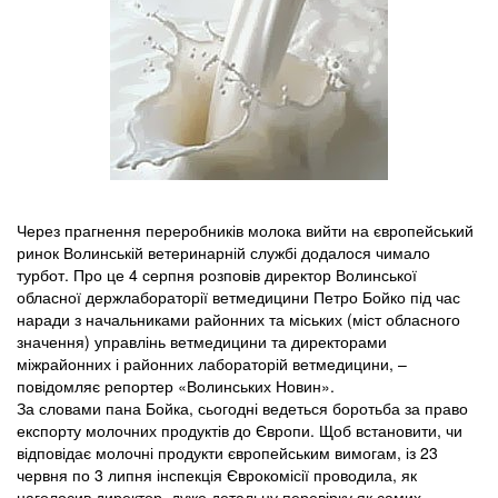
Через прагнення переробників молока вийти на європейський
ринок Волинській ветеринарній службі додалося чимало
турбот. Про це 4 серпня розповів директор Волинської
обласної держлабораторії ветмедицини Петро Бойко під час
наради з начальниками районних та міських (міст обласного
значення) управлінь ветмедицини та директорами
міжрайонних і районних лабораторій ветмедицини, –
повідомляє репортер «Волинських Новин».
За словами пана Бойка, сьогодні ведеться боротьба за право
експорту молочних продуктів до Європи. Щоб встановити, чи
відповідає молочні продукти європейським вимогам, із 23
червня по 3 липня інспекція Єврокомісії проводила, як
наголосив директор, дуже детальну перевірку як самих