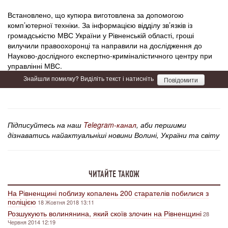
Встановлено, що купюра виготовлена за допомогою
комп’ютерної техніки. За інформацією відділу зв’язків із
громадськістю МВС України у Рівненській області, гроші
вилучили правоохоронці та направили на дослідження до
Науково-дослідного експертно-криміналістичного центру при
управлінні МВС.
Знайшли помилку? Виділіть текст і натисніть
Повідомити
Підписуйтесь на наш
Telegram-канал
, аби першими
дізнаватись найактуальніші новини Волині, України та світу
ЧИТАЙТЕ ТАКОЖ
На Рівненщині поблизу копалень 200 старателів побилися з
поліцією
18 Жовтня 2018 13:11
Розшукують волинянина, який скоїв злочин на Рівненщині
28
Червня 2014 12:19