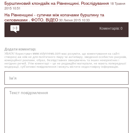
Бурштиновий клондайк на Рівненщині. Розслідування
18 Травня
2015 10:51
На Рівненщині - сутички між копачами бурштину та
силовиками . ФОТО. ВІДЕО
30 Липня 2015 10:33
Коментарів: 0
Додати коментар:
УВАГА! Користувач www.volynnews.com має розуміти, що коментування на сайті
створені аж ніяк не для політичного піару чи антипіару, зведення особистих рахунків,
комерційної реклами, образ, безпідставних звинувачень та інших некоректних і
негідних речей. Утім коментарі – це не редакційні матеріали, не мають попередньої
модерації, суб’єктивні повідомлення і можуть містити недостовірну інформацію.