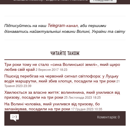
Підписуйтесь на наш
Telegram-канал
, аби першими
дізнаватись найактуальніші новини Волині, України та світу
ЧИТАЙТЕ ТАКОЖ
Три роки тому не стало «сина Волинської землі», який щиро
любив свій край
2 Вересня 2017 18:23
Пішохід перебігав на червоний сигнал світлофора: у Луцьку
водія маршрутки, який збив хлопця, посадили на три роки
21
Травня 2023 23:39
Хвилюється за власне життя: волинянина, який ухилився від
призову, посадили на три роки
25 Листопада 2023 18:25
На Волині чоловіка, який ухилився від призову, бо
запанікував, посадили на три роки
17 Грудня 2023 10:35
Коментарів: 0