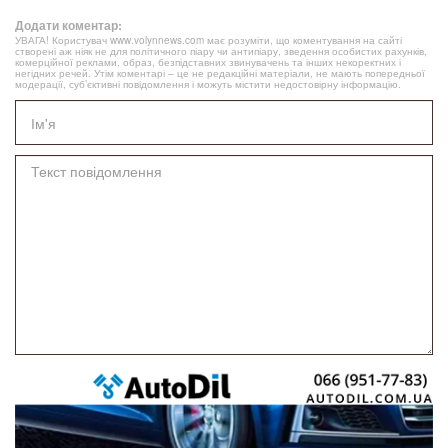
Додати коментар:
УВАГА! Користувач www.volynnews.com має розуміти, що коментування на сайті
створені аж ніяк не для політичного піару чи антипіару, зведення особистих рахунків,
комерційної реклами, образ, безпідставних звинувачень та інших некоректних і
негідних речей. Утім коментарі – це не редакційні матеріали, не мають попередньої
модерації, суб’єктивні повідомлення і можуть містити недостовірну інформацію.