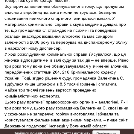
товар, теж був не кращої якості».
Всупереч запевненням обвинуваченої в тому, що продуктом
власного виробництва вона ніколи не труїлася, безмірне
споживання неякісного спиртного таки далося взнаки. У
матеріалах кримінальної справи є скупа медична довідка про
те, що громадянка С. страждає на психічні та поведінкові
розлади внаслідок вживання алкоголю та має синдром
залежності з 2006 року та перебуває на диспансерному обліку
в наркологічному диспансері.
У ході розслідування кримінальної справи з’ясувалося, що ця
жіночка відповідатиме в залі суду за такі дії – не вперше. Рівно
три роки тому вона вже обвинувачувалася у вчиненні злочинів,
передбачених статтями 204, 216 Кримінального кодексу
України. Тоді, згідно рішення суду, громадянка Валентина С.
відбулася лише штрафом в 8,5 тисячі гривень і сплатила
майже три тисячі гривень вартості проведених
криміналістичних експертиз.
Цього разу претензії правоохоронних органів – аналогічні. Як і
три роки тому, цього разу громадянка Валентина С. своєї вини
у скоєному не заперечує: горілку виготовляла і збувала та
користувалася фальшивими акцизними марками, – пише сайт
Державної податкової інспекції у Волинській області.
Знайшли помилку? Виділіть текст і натисніть
Повідомити