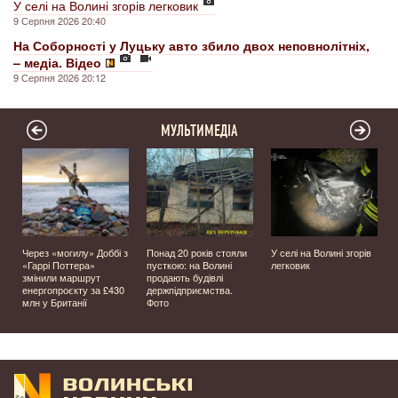
У селі на Волині згорів легковик
9 Серпня 2026 20:40
На Соборності у Луцьку авто збило двох неповнолітніх,
– медіа. Відео
9 Серпня 2026 20:12
МУЛЬТИМЕДІА
Через «могилу» Доббі з
Понад 20 років стояли
У селі на Волині згорів
о
«Гаррі Поттера»
пусткою: на Волині
легковик
змінили маршрут
продають будівлі
енергопроєкту за £430
держпідприємства.
млн у Британії
Фото