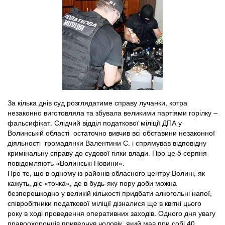
За кілька днів суд розглядатиме справу лучанки, котра
незаконно виготовляла та збувала великими партіями горілку –
фальсифікат. Слідчий відділ податкової міліції ДПА у
Волинській області остаточно вивчив всі обставини незаконної
діяльності громадянки Валентини С. і спрямував відповідну
кримінальну справу до судової гілки влади. Про це 5 серпня
повідомляють «Волинські Новини».
Про те, що в одному із районів обласного центру Волині, як
кажуть, діє «точка», де в будь-яку пору доби можна
безперешкодно у великій кількості придбати алкогольні напої,
співробітники податкової міліції дізналися ще в квітні цього
року в ході проведення оперативних заходів. Одного дня увагу
правоохоронців привернув чоловік, який мав при собі 40