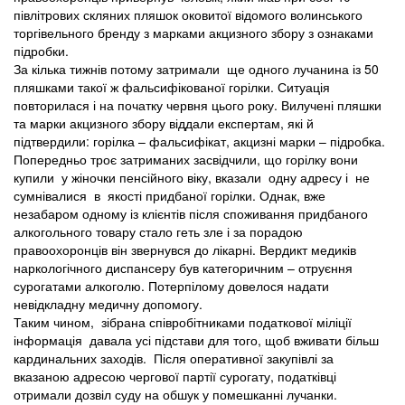
півлітрових скляних пляшок оковитої відомого волинського
торгівельного бренду з марками акцизного збору з ознаками
підробки.
За кілька тижнів потому затримали ще одного лучанина із 50
пляшками такої ж фальсифікованої горілки. Ситуація
повторилася і на початку червня цього року. Вилучені пляшки
та марки акцизного збору віддали експертам, які й
підтвердили: горілка – фальсифікат, акцизні марки – підробка.
Попередньо троє затриманих засвідчили, що горілку вони
купили у жіночки пенсійного віку, вказали одну адресу і не
сумнівалися в якості придбаної горілки. Однак, вже
незабаром одному із клієнтів після споживання придбаного
алкогольного товару стало геть зле і за порадою
правоохоронців він звернувся до лікарні. Вердикт медиків
наркологічного диспансеру був категоричним – отруєння
сурогатами алкоголю. Потерпілому довелося надати
невідкладну медичну допомогу.
Таким чином, зібрана співробітниками податкової міліції
інформація давала усі підстави для того, щоб вживати більш
кардинальних заходів. Після оперативної закупівлі за
вказаною адресою чергової партії сурогату, податківці
отримали дозвіл суду на обшук у помешканні лучанки.