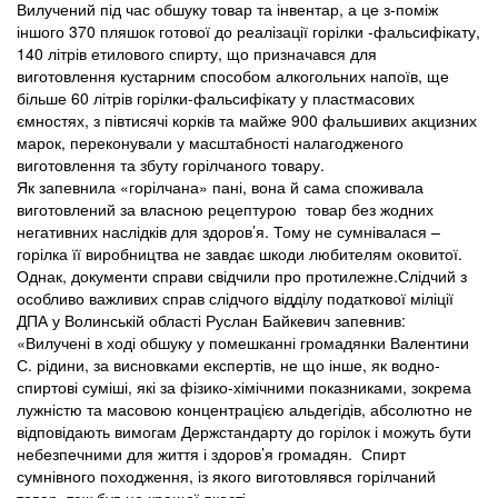
Вилучений під час обшуку товар та інвентар, а це з-поміж
іншого 370 пляшок готової до реалізації горілки -фальсифікату,
140 літрів етилового спирту, що призначався для
виготовлення кустарним способом алкогольних напоїв, ще
більше 60 літрів горілки-фальсифікату у пластмасових
ємностях, з півтисячі корків та майже 900 фальшивих акцизних
марок, переконували у масштабності налагодженого
виготовлення та збуту горілчаного товару.
Як запевнила «горілчана» пані, вона й сама споживала
виготовлений за власною рецептурою товар без жодних
негативних наслідків для здоров’я. Тому не сумнівалася –
горілка її виробництва не завдає шкоди любителям оковитої.
Однак, документи справи свідчили про протилежне.Слідчий з
особливо важливих справ слідчого відділу податкової міліції
ДПА у Волинській області Руслан Байкевич запевнив:
«Вилучені в ході обшуку у помешканні громадянки Валентини
С. рідини, за висновками експертів, не що інше, як водно-
спиртові суміші, які за фізико-хімічними показниками, зокрема
лужністю та масовою концентрацією альдегідів, абсолютно не
відповідають вимогам Держстандарту до горілок і можуть бути
небезпечними для життя і здоров’я громадян. Спирт
сумнівного походження, із якого виготовлявся горілчаний