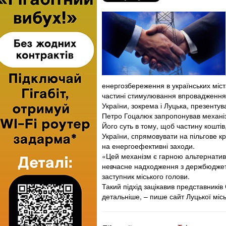
енергозбереження в українських міста
частині стимулювання впровадження 
України, зокрема і Луцька, презенту
Петро Гоцалюк запропонував механіз
Його суть в тому, щоб частину коштів
України, спрямовувати на пільгове к
на енергоефективні заходи.
«Цей механізм є гарною альтернати
невчасне надходження з держбюджету,
заступник міського голови.
Такий підхід зацікавив представників
детальніше, – пише сайт Луцької мі