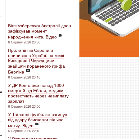
Біля узбережжя Австралії дрон
зафіксував момент
народження кита. Відео
6 Серпня 2026 23:38
Пролетів пів Європи й
опинився в Україні: на межі
Київщини і Черкащини
знайшли пораненого грифа
Берліна
6 Серпня 2026 23:18
У ДР Конго вже понад 1800
смертей від Еболи, медики
протестують через невиплату
зарплат
6 Серпня 2026 23:00
У Таїланді футболіст загинув
від удару блискавки під час
матчу. Відео
6 Серпня 2026 22:40
У Ратному демонтували