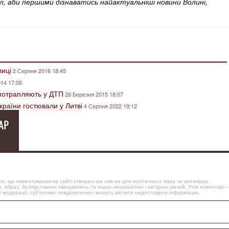
л
, аби першими дізнаватись найактуальніші новини Волині,
лиці
2 Серпня 2016 18:45
14 17:06
е потрапляють у ДТП
26 Березня 2015 18:07
України гостювали у Литві
4 Серпня 2022 19:12
АР
, що коментування на сайті створені аж ніяк не для політичного піару чи антипіару,
, образ, безпідставних звинувачень та інших некоректних і негідних речей. Утім коментарі –
 модерації, суб’єктивні повідомлення і можуть містити недостовірну інформацію.