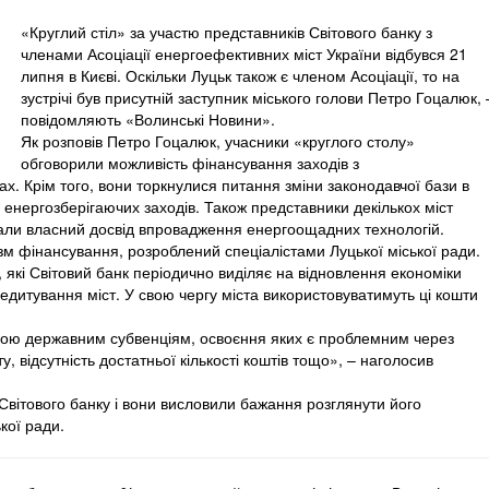
«Круглий стіл» за участю представників Світового банку з
членами Асоціації енергоефективних міст України відбувся 21
липня в Києві. Оскільки Луцьк також є членом Асоціації, то на
зустрічі був присутній заступник міського голови Петро Гоцалюк, 
повідомляють «Волинські Новини».
Як розповів Петро Гоцалюк, учасники «круглого столу»
обговорили можливість фінансування заходів з
х. Крім того, вони торкнулися питання зміни законодавчої бази в
енергозберігаючих заходів. Також представники декількох міст
вали власний досвід впровадження енергоощадних технологій.
м фінансування, розроблений спеціалістами Луцької міської ради.
, які Світовий банк періодично виділяє на відновлення економіки
редитування міст. У свою чергу міста використовуватимуть ці кошти
вою державним субвенціям, освоєння яких є проблемним через
 відсутність достатньої кількості коштів тощо», – наголосив
 Світового банку і вони висловили бажання розглянути його
ської ради.