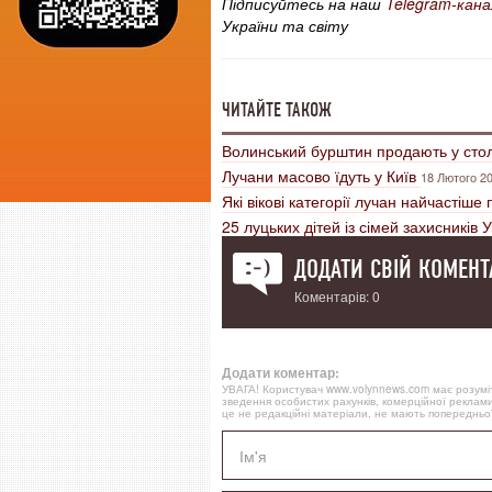
Підписуйтесь на наш
Telegram-кана
України та світу
ЧИТАЙТЕ ТАКОЖ
Волинський бурштин продають у сто
Лучани масово їдуть у Київ
18 Лютого 20
Які вікові категорії лучан найчастіш
25 луцьких дітей із сімей захисників 
ДОДАТИ СВІЙ КОМЕНТ
Коментарів: 0
Додати коментар:
УВАГА! Користувач www.volynnews.com має розуміти
зведення особистих рахунків, комерційної реклами
це не редакційні матеріали, не мають попередньої