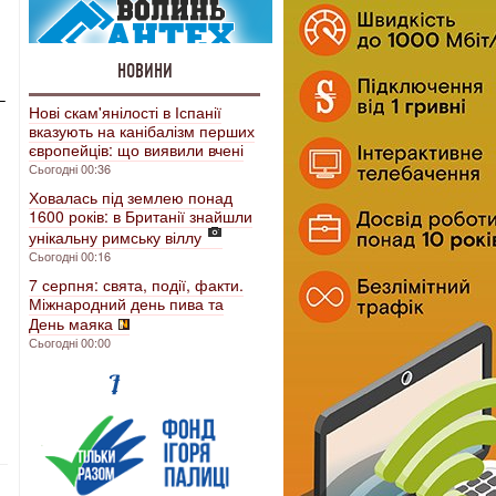
НОВИНИ
–
Нові скам'янілості в Іспанії
вказують на канібалізм перших
європейців: що виявили вчені
Сьогодні 00:36
Ховалась під землею понад
1600 років: в Британії знайшли
унікальну римську віллу
Сьогодні 00:16
7 серпня: свята, події, факти.
Міжнародний день пива та
День маяка
Сьогодні 00:00