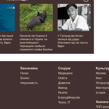
я Австралії
Пролетів пів Європи й
У Таїланді футболіст
Була у скру
ав момент
опинився в Україні: на
загинув від удару
директор 
та. Відео
межі Київщини і
блискавки під час матчу.
завербував
Черкащини знайшли
Відео
незаконно
пораненого грифа Берліна
сурогатно
Економіка
Соціум
Культу
Гроші
Медицина
Музика
Бізнес
Освіта
Кіно
Нерухомість
Довкілля
Літерату
Вікенд
Мистецт
Релігія
Історія
Благодійництво
Анонси
Техно, IT
ТОП-ано