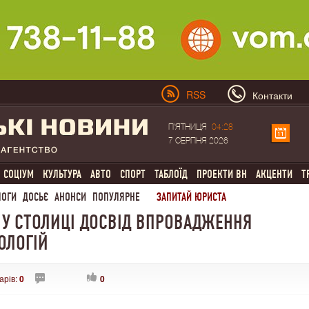
RSS
Контакти
П'ЯТНИЦЯ
04:28
7 СЕРПНЯ 2026
СОЦІУМ
КУЛЬТУРА
АВТО
СПОРТ
ТАБЛОЇД
ПРОЕКТИ ВН
АКЦЕНТИ
Т
ЛОГИ
ДОСЬЄ
АНОНСИ
ПОПУЛЯРНЕ
ЗАПИТАЙ ЮРИСТА
 У СТОЛИЦІ ДОСВІД ВПРОВАДЖЕННЯ
ОЛОГІЙ
арів:
0
0