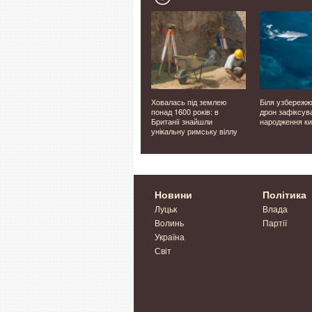
ким має
У Луцьку невдовзі
Ховалась під землею
Біля узбережж
мплекс
відкриють двері нового
понад 1600 років: в
дрон зафіксув
ветеранського простору
Британії знайшли
народження ки
унікальну римську віллу
Новини
Політика
Луцьк
Влада
Волинь
Партії
Україна
Світ