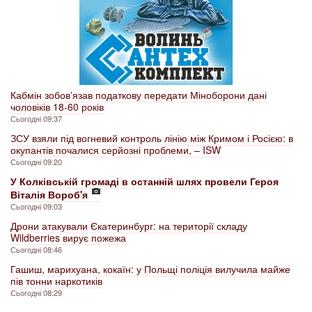
Кабмін зобовʼязав податкову передати Міноборони дані
чоловіків 18-60 років
Сьогодні 09:37
ЗСУ взяли під вогневий контроль лінію між Кримом і Росією: в
окупантів почалися серйозні проблеми, – ISW
Сьогодні 09:20
У Колківській громаді в останній шлях провели Героя
Віталія Вороб'я
Сьогодні 09:03
Дрони атакували Єкатеринбург: на території складу
Wildberries вирує пожежа
Сьогодні 08:46
Гашиш, марихуана, кокаїн: у Польщі поліція вилучила майже
пів тонни наркотиків
Сьогодні 08:29