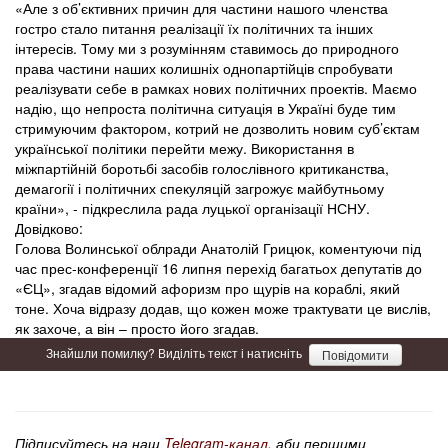
«Але з об’єктивних причин для частини нашого членства
гостро стало питання реалізації їх політичних та інших
інтересів. Тому ми з розумінням ставимось до природного
права частини наших колишніх однопартійців спробувати
реалізувати себе в рамках нових політичних проектів. Маємо
надію, що непроста політична ситуація в Україні буде тим
стримуючим фактором, котрий не дозволить новим суб’єктам
української політики перейти межу. Використання в
міжпартійній боротьбі засобів голослівного критиканства,
демагогії і політичних спекуляцій загрожує майбутньому
країни», - підкреслила рада луцької організації НСНУ.
Довідково:
Голова Волинської облради Анатолій Грицюк, коментуючи під
час прес-конференції 16 липня перехід багатьох депутатів до
«ЄЦ», згадав відомий афоризм про щурів на кораблі, який
тоне. Хоча відразу додав, що кожен може трактувати це вислів,
як захоче, а він – просто його згадав.
Знайшли помилку? Виділіть текст і натисніть
Повідомити
Підписуйтесь на наш
Telegram-канал
, аби першими