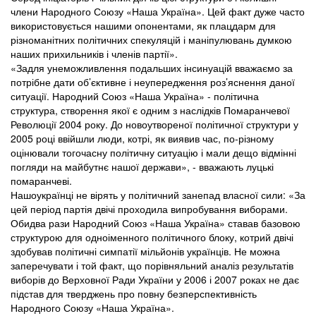
члени Народного Союзу «Наша Україна». Цей факт дуже часто
використовується нашими опонентами, як плацдарм для
різноманітних політичних спекуляцій і маніпулювань думкою
наших прихильників і членів партії».
«Задля унеможливлення подальших інсинуацій вважаємо за
потрібне дати об’єктивне і неупередження роз’яснення даної
ситуації. Народний Союз «Наша Україна» - політична
структура, створення якої є одним з наслідків Помаранчевої
Революції 2004 року. До новоутвореної політичної структури у
2005 році ввійшли люди, котрі, як виявив час, по-різному
оцінювали тогочасну політичну ситуацію і мали дещо відмінні
погляди на майбутнє нашої держави», - вважають луцькі
помаранчеві.
Нашоукраїнці не вірять у політичний занепад власної сили: «За
цей період партія двічі проходила випробування виборами.
Обидва рази Народний Союз «Наша Україна» ставав базовою
структурою для одноіменного політичного блоку, котрий двічі
здобував політичні симпатії мільйонів українців. Не можна
заперечувати і той факт, що порівняльний аналіз результатів
виборів до Верховної Ради України у 2006 і 2007 роках не дає
підстав для тверджень про повну безперспективність
Народного Союзу «Наша Україна».