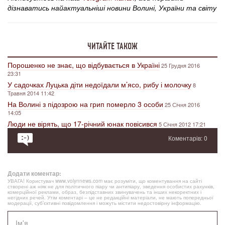
дізнаватись найактуальніші новини Волині, України та світу
ЧИТАЙТЕ ТАКОЖ
Порошенко не знає, що відбувається в Україні
25 Грудня 2016
23:31
У садочках Луцька діти недоїдали м’ясо, рибу і молочку
8
Травня 2014 11:42
На Волині з підозрою на грип померло 3 особи
25 Січня 2016
14:05
Люди не вірять, що 17-річний юнак повісився
5 Січня 2012 17:21
Коментарів: 0
Додати коментар:
УВАГА! Користувач www.volynnews.com має розуміти, що коментування на сайті
створені аж ніяк не для політичного піару чи антипіару, зведення особистих рахунків,
комерційної реклами, образ, безпідставних звинувачень та інших некоректних і
негідних речей. Утім коментарі – це не редакційні матеріали, не мають попередньої
модерації, суб’єктивні повідомлення і можуть містити недостовірну інформацію.