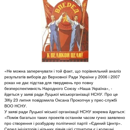
«Не можна заперечувати і той факт, що порівняльний аналіз
результатів виборів до Верховної Ради України у 2006 і 2007
роках не дає підстав для тверджень про повну
безперспективність Народного Союзу «Наша Україна», -
йдеться у заяві ради Луцької міськорганізації НСНУ. Про це
ЗІКу 23 липня повідомила Оксана Прокопчук у прес-службі
ВОО НСНУ.
У заяві ради Луцької міської організації НСНУ зокрема йдеться:
«Поміж багатьох таких проектів останнім часом гучно заявлено
про створення і розбудову політичної партії «Єдиний Центр».
Серед ініціаторів і чільних діячів цієї структури є і колишні