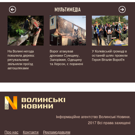
МУЛЬТИМЕДІА
На Волині негода
Ворог атакував
У Колківській громаді в
повалила дерева:
дронами Сумщину,
останній шлях провели
рятувальники
Запоріжжя, Одещину
Героя Віталія Вороб'я
звільняли проїзд
та Херсон, є поранені
автошляхами
Інформаційне агентство Волинські Новини.
2017 Всі права захищені
Про нас
Контакти
Рекламодавцям