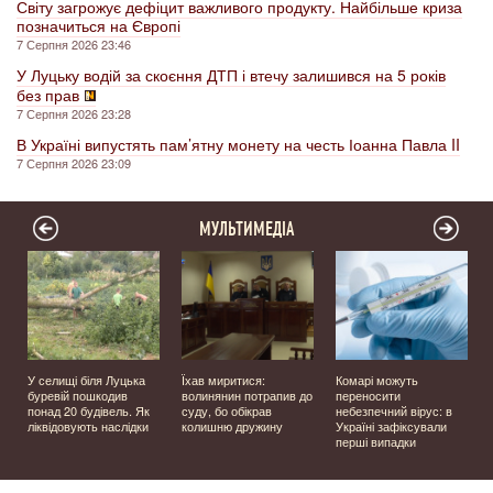
Світу загрожує дефіцит важливого продукту. Найбільше криза
позначиться на Європі
7 Серпня 2026 23:46
У Луцьку водій за скоєння ДТП і втечу залишився на 5 років
без прав
7 Серпня 2026 23:28
В Україні випустять пам’ятну монету на честь Іоанна Павла II
7 Серпня 2026 23:09
МУЛЬТИМЕДІА
У селищі біля Луцька
Їхав миритися:
Комарі можуть
буревій пошкодив
волинянин потрапив до
переносити
понад 20 будівель. Як
суду, бо обікрав
небезпечний вірус: в
ліквідовують наслідки
колишню дружину
Україні зафіксували
перші випадки