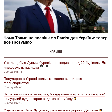
НОВИНИ
У селищі біля Луцька буревій пошкодив понад 20 будівель. Як
ліквідовують наслідки
Сьогодні 08:11
Популярне в Україні польське масло виявилося
фальсифікатом
Сьогодні 07:43
Після застілля сів за кермо, бо дружина потрапила в лікарню:
як луцький суд покарав водія за п’яну їзду
Сьогодні 07:16
У двох селах біля Луцька відремонтують дороги. Де саме