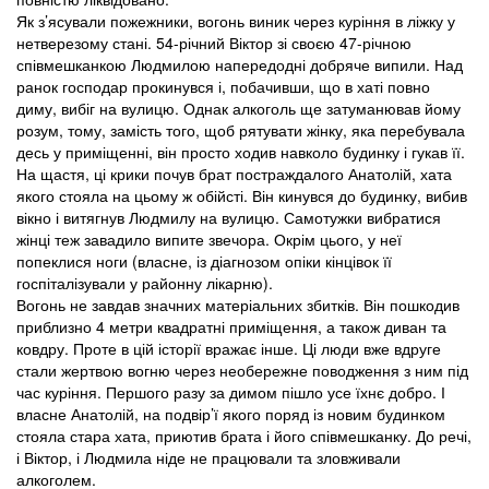
Як з’ясували пожежники, вогонь виник через куріння в ліжку у
нетверезому стані. 54-річний Віктор зі своєю 47-річною
співмешканкою Людмилою напередодні добряче випили. Над
ранок господар прокинувся і, побачивши, що в хаті повно
диму, вибіг на вулицю. Однак алкоголь ще затуманював йому
розум, тому, замість того, щоб рятувати жінку, яка перебувала
десь у приміщенні, він просто ходив навколо будинку і гукав її.
На щастя, ці крики почув брат постраждалого Анатолій, хата
якого стояла на цьому ж обійсті. Він кинувся до будинку, вибив
вікно і витягнув Людмилу на вулицю. Самотужки вибратися
жінці теж завадило випите звечора. Окрім цього, у неї
попеклися ноги (власне, із діагнозом опіки кінцівок її
госпіталізували у районну лікарню).
Вогонь не завдав значних матеріальних збитків. Він пошкодив
приблизно 4 метри квадратні приміщення, а також диван та
ковдру. Проте в цій історії вражає інше. Ці люди вже вдруге
стали жертвою вогню через необережне поводження з ним під
час куріння. Першого разу за димом пішло усе їхнє добро. І
власне Анатолій, на подвір’ї якого поряд із новим будинком
стояла стара хата, приютив брата і його співмешканку. До речі,
і Віктор, і Людмила ніде не працювали та зловживали
алкоголем.