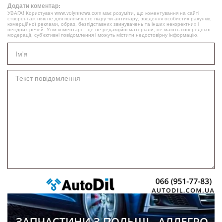
Додати коментар:
УВАГА! Користувач www.volynnews.com має розуміти, що коментування на сайті
створені аж ніяк не для політичного піару чи антипіару, зведення особистих рахунків,
комерційної реклами, образ, безпідставних звинувачень та інших некоректних і
негідних речей. Утім коментарі – це не редакційні матеріали, не мають попередньої
модерації, суб’єктивні повідомлення і можуть містити недостовірну інформацію.