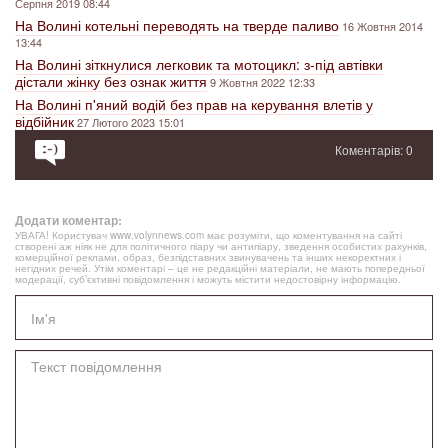
Серпня 2019 08:44
На Волині котельні переводять на тверде паливо
16 Жовтня 2014
13:44
На Волині зіткнулися легковик та мотоцикл: з-під автівки
дістали жінку без ознак життя
9 Жовтня 2022 12:33
На Волині п'яний водій без прав на керування влетів у
відбійник
27 Лютого 2023 15:01
Коментарів: 0
Додати коментар:
УВАГА! Користувач www.volynnews.com має розуміти, що коментування на сайті
створені аж ніяк не для політичного піару чи антипіару, зведення особистих рахунків,
комерційної реклами, образ, безпідставних звинувачень та інших некоректних і
негідних речей. Утім коментарі – це не редакційні матеріали, не мають попередньої
модерації, суб’єктивні повідомлення і можуть містити недостовірну інформацію.