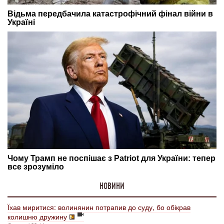
НОВИНИ
Їхав миритися: волинянин потрапив до суду, бо обікрав
колишню дружину