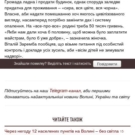
Громада ладна і продати будинок, однак споруда заледве
придатна для проживання – «сира, вся цвіте, вся чорна».
Власне, аби надати помешканню хоч якогось цивілізованого
вигляду, насамперед потрібно замінити дах і систему
опалення. На «все-про-все» родині треба 50 тисяч гривень.
«Якби нам дали хоча б половину, щоб можна було заплатити
майстрам, було б уже добре», – зазначила жіночка.
Віталій Заремба пообіцяв, що візьме питання під особистий
контроль і докладе усіх зусиль, аби «вісім дітей не зимували
надворі».
Знайшли помилку? Виділіть текст і натисніть
Повідомити
Підписуйтесь на наш
Telegram-канал
, аби першими
дізнаватись найактуальніші новини Волині, України та світу
ЧИТАЙТЕ ТАКОЖ
Через негоду 12 населених пунктів на Волині – без світла
15