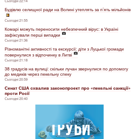
Сьогодні 22:14
Будівлю селищної ради на Волині утеплять за п’ять мільйонів
Сьогодні 21:55
Комарі можуть переносити небезпечний вірус: в Україні
зафіксували перші випадки
Сьогодні 21:36
Різноманітні активності та екскурсії: діти з Луцької громади
повернулися з відпочинку в Литві
Сьогодні 21:18
38 градусів на вулиці: скільки лучан звернулися по допомогу
до медиків через пекельну спеку
Сьогодні 20:59
Сенат США схвалив законопроект про «пекельні санкції»
проти Росії
Сьогодні 20:40