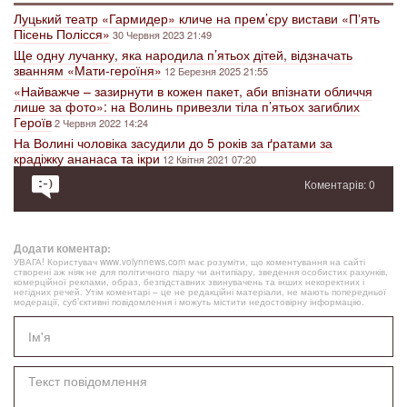
Луцький театр «Гармидер» кличе на прем’єру вистави «Пʼять
Пісень Полісся»
30 Червня 2023 21:49
Ще одну лучанку, яка народила п’ятьох дітей, відзначать
званням «Мати-героїня»
12 Березня 2025 21:55
«Найважче – зазирнути в кожен пакет, аби впізнати обличчя
лише за фото»: на Волинь привезли тіла п’ятьох загиблих
Героїв
2 Червня 2022 14:24
На Волині чоловіка засудили до 5 років за ґратами за
крадіжку ананаса та ікри
12 Квітня 2021 07:20
Коментарів: 0
Додати коментар:
УВАГА! Користувач www.volynnews.com має розуміти, що коментування на сайті
створені аж ніяк не для політичного піару чи антипіару, зведення особистих рахунків,
комерційної реклами, образ, безпідставних звинувачень та інших некоректних і
негідних речей. Утім коментарі – це не редакційні матеріали, не мають попередньої
модерації, суб’єктивні повідомлення і можуть містити недостовірну інформацію.