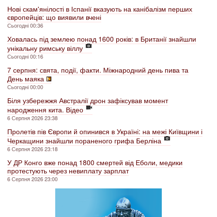
Нові скам'янілості в Іспанії вказують на канібалізм перших
європейців: що виявили вчені
Сьогодні 00:36
Ховалась під землею понад 1600 років: в Британії знайшли
унікальну римську віллу
Сьогодні 00:16
7 серпня: свята, події, факти. Міжнародний день пива та
День маяка
Сьогодні 00:00
Біля узбережжя Австралії дрон зафіксував момент
народження кита. Відео
6 Серпня 2026 23:38
Пролетів пів Європи й опинився в Україні: на межі Київщини і
Черкащини знайшли пораненого грифа Берліна
6 Серпня 2026 23:18
У ДР Конго вже понад 1800 смертей від Еболи, медики
протестують через невиплату зарплат
6 Серпня 2026 23:00