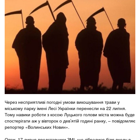
Через несприятливі погодні умови викошування трави у
міському парку імені Лесі Українки перенесли на 22 липня.
Тому навики роботи з косою Луцького голови міста можна буде
спостерігати аж у вівторок о дев’ятій годині ранку, – повідомляє
репортер «Волинських Новин».
Отож, 17 липня представники ЗМІ, що зібралися біля входу в