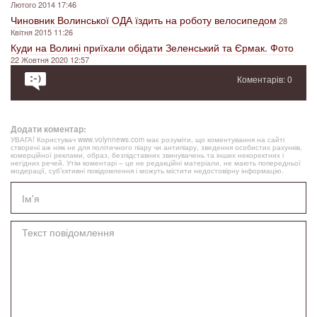
Лютого 2014 17:46
Чиновник Волинської ОДА їздить на роботу велосипедом
28
Квітня 2015 11:26
Куди на Волині приїхали обідати Зеленський та Єрмак. Фото
22 Жовтня 2020 12:57
Коментарів: 0
Додати коментар:
УВАГА! Користувач www.volynnews.com має розуміти, що коментування на сайті
створені аж ніяк не для політичного піару чи антипіару, зведення особистих рахунків,
комерційної реклами, образ, безпідставних звинувачень та інших некоректних і
негідних речей. Утім коментарі – це не редакційні матеріали, не мають попередньої
модерації, суб’єктивні повідомлення і можуть містити недостовірну інформацію.