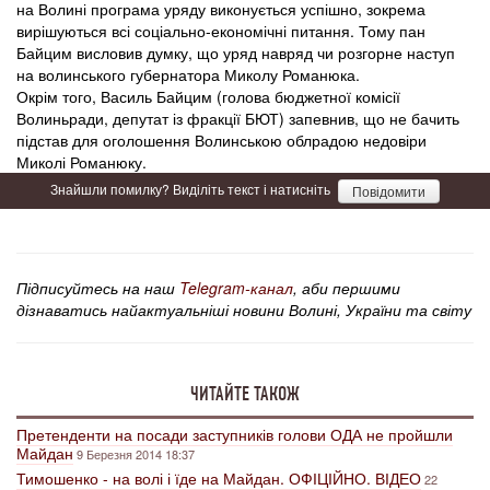
на Волині програма уряду виконується успішно, зокрема
вирішуються всі соціально-економічні питання. Тому пан
Байцим висловив думку, що уряд навряд чи розгорне наступ
на волинського губернатора Миколу Романюка.
Окрім того, Василь Байцим (голова бюджетної комісії
Волиньради, депутат із фракції БЮТ) запевнив, що не бачить
підстав для оголошення Волинською облрадою недовіри
Миколі Романюку.
Знайшли помилку? Виділіть текст і натисніть
Повідомити
Підписуйтесь на наш
Telegram-канал
, аби першими
дізнаватись найактуальніші новини Волині, України та світу
ЧИТАЙТЕ ТАКОЖ
Претенденти на посади заступників голови ОДА не пройшли
Майдан
9 Березня 2014 18:37
Тимошенко - на волі і їде на Майдан. ОФІЦІЙНО. ВІДЕО
22