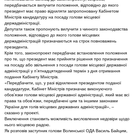
передбачається вилучити положення, відповідно до якого
президент має право відхиляти запропоновану Кабінетом
Міністрів кандидатуру на посаду голови місцевої
держадміністрації.
Депутати також пропонують вилучити з чинного законодавства
положення, відповідно до якого голови місцевих
держадміністрацій призначаються на строк повноважень
президента.
Крім того, законопроект передбачає встановлення положення
про те, що президент має прийняти рішення про призначення
на посаду або звільнення з посади голови місцевої державної
адміністрації у п’ятнадцятиденний термін з дня отримання
подання Кабінету Міністрів.
«Передбачити, що, у разі відхилення президентом поданої
кандидатури, Кабінет Міністрів призначає виконуючого
обов’язки голови місцевої державної адміністрації, який має всі
права та обов’язки, передбачені цим та іншими законами
України для голів місцевих державних адміністрацій», –
сказано у проекті.
Виключення становить можливість висловлення недовіри щодо
нього місцевою радою.
Як розповів заступник голови Волинської ОДА Василь Байцим,