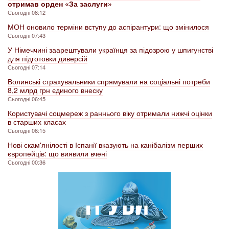
отримав орден «За заслуги»
Сьогодні 08:12
МОН оновило терміни вступу до аспірантури: що змінилося
Сьогодні 07:43
У Німеччині заарештували українця за підозрою у шпигунстві
для підготовки диверсій
Сьогодні 07:14
Волинські страхувальники спрямували на соціальні потреби
8,2 млрд грн єдиного внеску
Сьогодні 06:45
Користувачі соцмереж з раннього віку отримали нижчі оцінки
в старших класах
Сьогодні 06:15
Нові скам'янілості в Іспанії вказують на канібалізм перших
європейців: що виявили вчені
Сьогодні 00:36