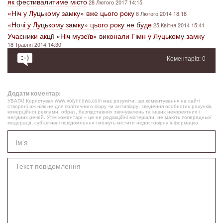
як фестивалитиме місто
28 Лютого 2017 14:15
«Ніч у Луцькому замку» вже цього року
8 Лютого 2014 18:18
«Ночі у Луцькому замку» цього року не буде
25 Квітня 2014 15:41
Учасники акції «Ніч музеїв» виконали Гімн у Луцькому замку
18 Травня 2014 14:30
Коментарів: 0
Додати коментар:
УВАГА! Користувач www.volynnews.com має розуміти, що коментування на сайті
створені аж ніяк не для політичного піару чи антипіару, зведення особистих рахунків,
комерційної реклами, образ, безпідставних звинувачень та інших некоректних і
негідних речей. Утім коментарі – це не редакційні матеріали, не мають попередньої
модерації, суб’єктивні повідомлення і можуть містити недостовірну інформацію.