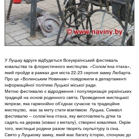
У Луцьку вдруге відбудеться Всеукраїнський фестиваль
ковальства та флористичного мистецтва «Солом’яна птаха»,
який пройде в рамках дня міста 22-23 серпня замку Любарта.
Про це «Волинським Новинам» повідомили в департаменті
інформаційної політики Луцької міської ради.
Метою фестивалю є відродження і популяризація українських
традицій на основі родинного свята. Проведення мистецької
імпрези, яка гармонійно об’єднає сучасне та традиційне
мистецтво, має за мету стати візитівкою Луцька. Символ
фестивалю – солом’яна птаха, яку виготовляють дітки та
садять на дерева (ковані з металу), створені ковалями. Окрім
того, мистецькі родини разом творять скульптуру із сіна.
Свято у Луцькому замку, який має багату історію, спонукає до