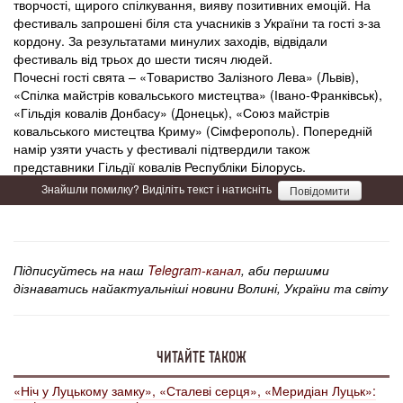
творчості, щирого спілкування, вияву позитивних емоцій. На
фестиваль запрошені біля ста учасників з України та гості з-за
кордону. За результатами минулих заходів, відвідали
фестиваль від трьох до шести тисяч людей.
Почесні гості свята – «Товариство Залізного Лева» (Львів),
«Спілка майстрів ковальського мистецтва» (Івано-Франківськ),
«Гільдія ковалів Донбасу» (Донецьк), «Союз майстрів
ковальського мистецтва Криму» (Сімферополь). Попередній
намір узяти участь у фестивалі підтвердили також
представники Гільдії ковалів Республіки Білорусь.
Знайшли помилку? Виділіть текст і натисніть
Повідомити
Підписуйтесь на наш
Telegram-канал
, аби першими
дізнаватись найактуальніші новини Волині, України та світу
ЧИТАЙТЕ ТАКОЖ
«Ніч у Луцькому замку», «Сталеві серця», «Меридіан Луцьк»: