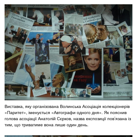
Виставка, яку організована Волинська Асоціація колекціонерів
«Паритет», іменується «Автографи одного дня». Як пояснив
голова асоціації Анатолій Сєрков, назва експозиції пов’язана із
тим, що триватиме вона лише один день.