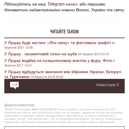
Підписуйтесь на наш
Telegram-канал
, аби першими
дізнаватись найактуальніші новини Волині, України та світу
ЧИТАЙТЕ ТАКОЖ
У Луцьку буде кастинг «Ліги сміху» та фестиваль графіті
24
Березня 2021 13:56
У Луцьку - оксамитовий сезон на шуби
24 Червня 2014 21:01
У Луцьку водійка на позашляховику влетіла у фуру. Фото
6
Жовтня 2017 10:21
У Луцьку відбудуться змагання між збірними України, Білорусі
та Туреччини
13 Вересня 2018 20:20
Коментарів: 0
Додати коментар:
УВАГА! Користувач www.volynnews.com має розуміти, що коментування на сайті
створені аж ніяк не для політичного піару чи антипіару, зведення особистих рахунків,
комерційної реклами, образ, безпідставних звинувачень та інших некоректних і
негідних речей. Утім коментарі – це не редакційні матеріали, не мають попередньої
модерації, суб’єктивні повідомлення і можуть містити недостовірну інформацію.