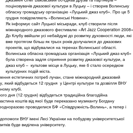
поціновувачів джазової культури в Луцьку – і створив Волинську
обласну громадську організацію «Луцький джаз клуб». Про це 5
грудня повідомляють «Волинські Новини».
Як інформує сайт Луцької міськради, клуб створили після
міжнародного джазового фестивалю «Art Jazz Cooperation 2008»
До Клубу ввійшли усі небайдужі до розвитку духовності люди, які
вже протягом більш як трьох років долучалися до джазових
проектів, що відбувалися на теренах Волинської області.
Волинська обласна громадська організація «Луцький джаз клуб»
була створена задля сприяння розвитку джазової культури, а
джаз клуб – культове місце в Луцьку, яке б стало осередком
культурних подій міста.
ення естетичних потреб лучан, стане міжнародний джазовий
 який відбудеться 12 грудня у Центрі культури та дозвілля ВНУ
вному клубі.
го дня (12 грудня) відбудеться традиційна благодійна
астина коштів від якої буде переказано музиканту Богдану
 неодноразово проводилися БФ «Співдружність-Волинь», а тепер і
 допомоги ВНУ імені Лесі Українки на побудову університетської
итків буде виділена університету.