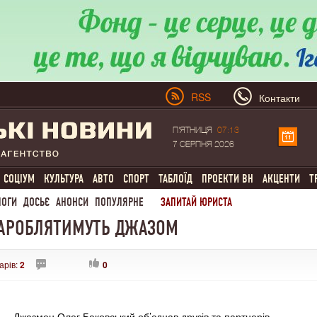
RSS
Контакти
П'ЯТНИЦЯ
07:13
7 СЕРПНЯ 2026
СОЦІУМ
КУЛЬТУРА
АВТО
СПОРТ
ТАБЛОЇД
ПРОЕКТИ ВН
АКЦЕНТИ
Т
ЛОГИ
ДОСЬЄ
АНОНСИ
ПОПУЛЯРНЕ
ЗАПИТАЙ ЮРИСТА
 ЗАРОБЛЯТИМУТЬ ДЖАЗОМ
арів:
2
0
Джазмен Олег Баковський об’єднав друзів та партнерів –