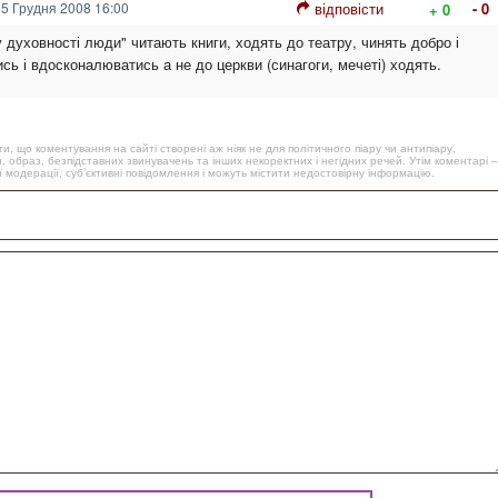
5 Грудня 2008 16:00
відповісти
- 0
+ 0
 духовності люди" читають книги, ходять до театру, чинять добро і
ь і вдосконалюватись а не до церкви (синагоги, мечеті) ходять.
, що коментування на сайті створені аж ніяк не для політичного піару чи антипіару,
, образ, безпідставних звинувачень та інших некоректних і негідних речей. Утім коментарі –
 модерації, суб’єктивні повідомлення і можуть містити недостовірну інформацію.