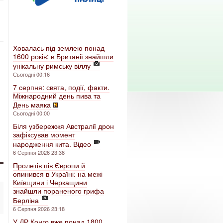
Ховалась під землею понад
1600 років: в Британії знайшли
унікальну римську віллу
Сьогодні 00:16
7 серпня: свята, події, факти.
Міжнародний день пива та
День маяка
Сьогодні 00:00
Біля узбережжя Австралії дрон
зафіксував момент
народження кита. Відео
6 Серпня 2026 23:38
Пролетів пів Європи й
опинився в Україні: на межі
Київщини і Черкащини
знайшли пораненого грифа
Берліна
6 Серпня 2026 23:18
У ДР Конго вже понад 1800