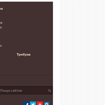
ра
ра
во
нс
Трибуна