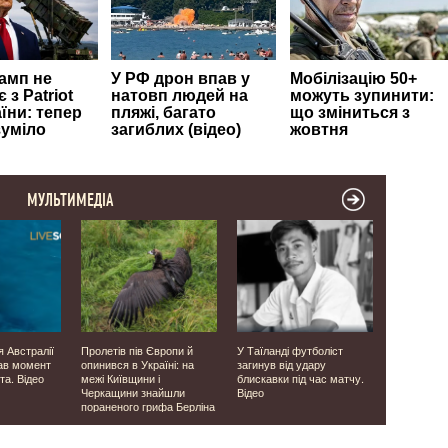
МУЛЬТИМЕДІА
я Австралії
Пролетів пів Європи й
У Таїланді футболіст
Була у скру
ав момент
опинився в Україні: на
загинув від удару
директор 
та. Відео
межі Київщини і
блискавки під час матчу.
завербував
Черкащини знайшли
Відео
незаконно
пораненого грифа Берліна
сурогатно