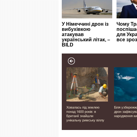
ким має
У Луцьку невдовзі
Ховалась під землею
Біля узбережж
мплекс
відкриють двері нового
понад 1600 років: в
дрон зафіксув
ветеранського простору
Британії знайшли
народження ки
унікальну римську віллу