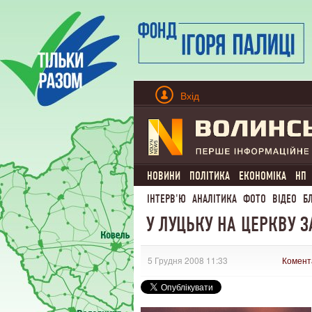
Вхід
НОВИНИ
ПОЛІТИКА
ЕКОНОМІКА
НП
ІНТЕРВ'Ю
АНАЛІТИКА
ФОТО
ВІДЕО
Б
У ЛУЦЬКУ НА ЦЕРКВУ
5 Грудня 2008 11:33
Комент