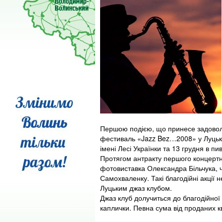
Першою подією, що принесе задовол
фестиваль «Jazz Bez…2008» у Луцьку,
імені Лесі Українки та 13 грудня в пи
Протягом антракту першого концертно
фотовиставка Олександра Більчука, ч
Самохваленку. Такі благодійні акції
Луцьким джаз клубом.
Джаз клуб долучиться до благодійної
каплички. Певна сума від проданих кв