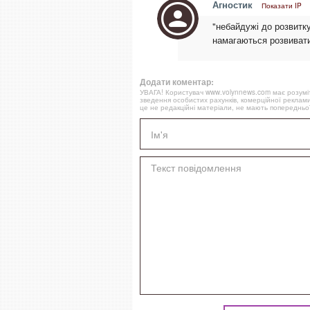
Агностик
Показати IP
"небайдужі до розвитку
намагаються розвиватис
Додати коментар:
УВАГА! Користувач www.volynnews.com має розуміти
зведення особистих рахунків, комерційної реклами
це не редакційні матеріали, не мають попередньої