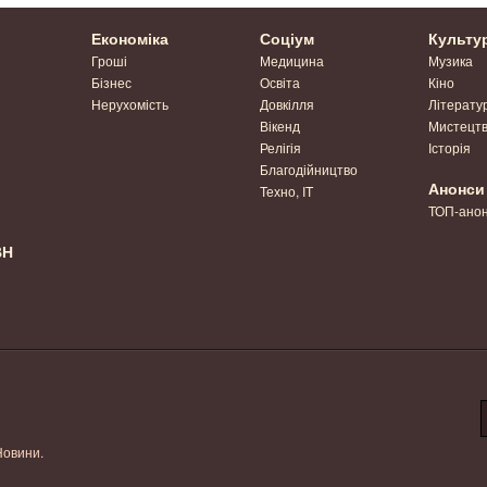
Економіка
Соціум
Культу
Гроші
Медицина
Музика
Бізнес
Освіта
Кіно
Нерухомість
Довкілля
Літерату
Вікенд
Мистецт
Релігія
Історія
Благодійництво
Анонси
Техно, IT
ТОП-ано
ВН
Новини.