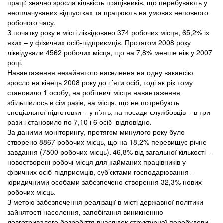
праці: значно зросла кількість працівників, що перебувають у
неоплачуваних відпустках та працюють на умовах неповного
робочого часу.
З початку року в місті ліквідовано 374 робочих місця, 65,2% із
яких – у фізичних осіб-підприємців. Протягом 2008 року
ліквідували 4562 робочих місця, що на 7,8% менше ніж у 2007
році.
Навантаження незайнятого населення на одну вакансію
зросло на кінець 2008 року до п’яти осіб, тоді як рік тому
становило 1 особу, на робітничі місця навантаження
збільшилось в сім разів, на місця, що не потребують
спеціальної підготовки – у п’ять, на посади службовців – в три
рази і становило по 7,10 і 6 осіб відповідно.
За даними моніторингу, протягом минулого року було
створено 8867 робочих місць, що на 18,2% перевищує річне
завдання (7500 робочих місць). 46,8% від загальної кількості –
новостворені робочі місця для найманих працівників у
фізичних осіб-підприємців, суб’єктами господарювання –
юридичними особами забезпечено створення 32,3% нових
робочих місць.
З метою забезпечення реалізації в місті державної політики
зайнятості населення, запобігання виникненню
довготривалого безробіття внаслідок структурної перебудови