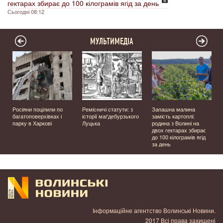
гектарах збирає до 100 кілограмів ягід за день
Сьогодні 08:12
МУЛЬТИМЕДІА
а
Росіяни поцілили по
Ремісничі статути: з
Запашна малина
багатоповерхівках і
історії маґдебурзького
замість картоплі:
парку в Харкові
Луцька
родина з Волині на
двох гектарах збирає
до 100 кілограмів ягід
за день
Інформаційне агентство Волинські Новини.
2017 Всі права захищені