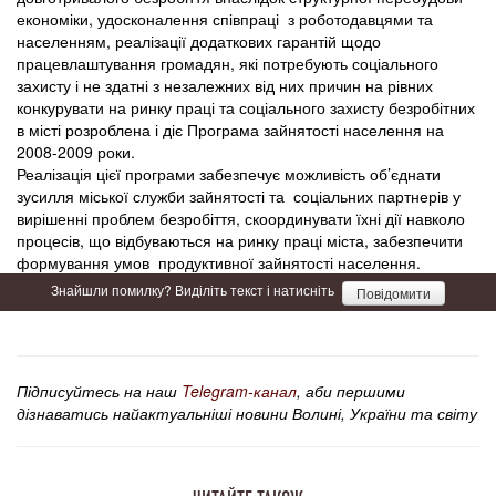
економіки, удосконалення співпраці з роботодавцями та
населенням, реалізації додаткових гарантій щодо
працевлаштування громадян, які потребують соціального
захисту і не здатні з незалежних від них причин на рівних
конкурувати на ринку праці та соціального захисту безробітних
в місті розроблена і діє Програма зайнятості населення на
2008-2009 роки.
Реалізація цієї програми забезпечує можливість об’єднати
зусилля міської служби зайнятості та соціальних партнерів у
вирішенні проблем безробіття, скоординувати їхні дії навколо
процесів, що відбуваються на ринку праці міста, забезпечити
формування умов продуктивної зайнятості населення.
Знайшли помилку? Виділіть текст і натисніть
Повідомити
Підписуйтесь на наш
Telegram-канал
, аби першими
дізнаватись найактуальніші новини Волині, України та світу