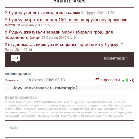
ЧИТАЙТЕ ТАКОЖ
У Луцьку утеплять кілька шкіл і садків
21 Грудня 2021 17:59
У Луцьку витратять понад 150 тисяч на друковану промоцію
міста
18 Березня 2017 11:50
У Луцьку джазували заради миру і збирали гроші для
пораненого бійця
29 Серпня 2015 01:10
Хто допомагає вирішувати соціальні проблеми у Луцьку
17
Липня 2014 09:16
Коментарів: 1
справедлива
відповісти
18 Лютого 2009 09:13
+ 0
- 0
Показати IP
Чому не виставляють коментарів?
Додати коментар:
УВАГА! Користувач www.volynnews.com має розуміти, що коментування на сайті
створені аж ніяк не для політичного піару чи антипіару, зведення особистих рахунків,
комерційної реклами, образ, безпідставних звинувачень та інших некоректних і
негідних речей. Утім коментарі – це не редакційні матеріали, не мають попередньої
модерації, суб’єктивні повідомлення і можуть містити недостовірну інформацію.