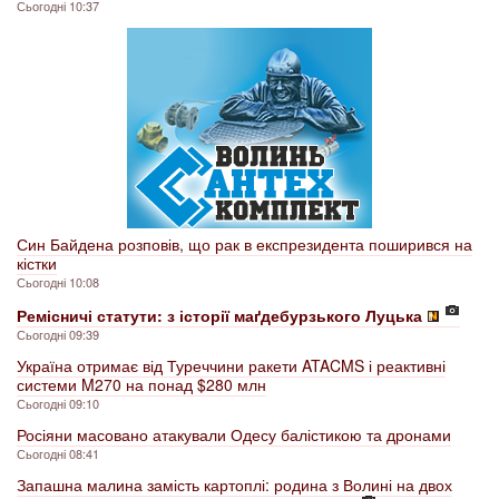
Сьогодні 10:37
Син Байдена розповів, що рак в експрезидента поширився на
кістки
Сьогодні 10:08
Ремісничі статути: з історії маґдебурзького Луцька
Сьогодні 09:39
Україна отримає від Туреччини ракети ATACMS і реактивні
системи M270 на понад $280 млн
Сьогодні 09:10
Росіяни масовано атакували Одесу балістикою та дронами
Сьогодні 08:41
Запашна малина замість картоплі: родина з Волині на двох