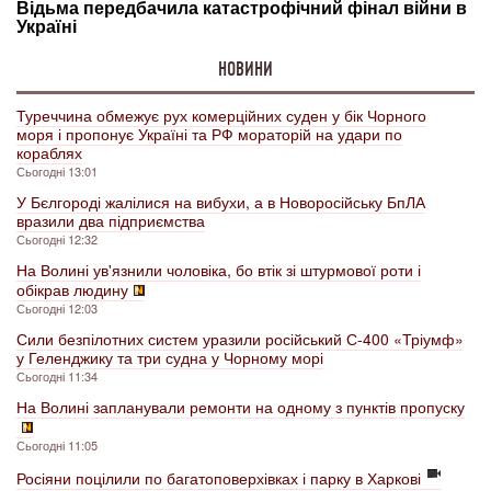
НОВИНИ
Туреччина обмежує рух комерційних суден у бік Чорного
моря і пропонує Україні та РФ мораторій на удари по
кораблях
Сьогодні 13:01
У Бєлгороді жалілися на вибухи, а в Новоросійську БпЛА
вразили два підприємства
Сьогодні 12:32
На Волині ув'язнили чоловіка, бо втік зі штурмової роти і
обікрав людину
Сьогодні 12:03
Сили безпілотних систем уразили російський С-400 «Тріумф»
у Геленджику та три судна у Чорному морі
Сьогодні 11:34
На Волині запланували ремонти на одному з пунктів пропуску
Сьогодні 11:05
Росіяни поцілили по багатоповерхівках і парку в Харкові