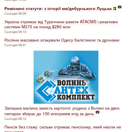
Ремісничі статути: з історії маґдебурзького Луцька
Сьогодні 09:39
Україна отримає від Туреччини ракети ATACMS і реактивні
системи M270 на понад $280 млн
Сьогодні 09:10
Росіяни масовано атакували Одесу балістикою та дронами
Сьогодні 08:41
Запашна малина замість картоплі: родина з Волині на двох
гектарах збирає до 100 кілограмів ягід за день
Сьогодні 08:12
Пенсія без стажу: скільки отримає пенсіонер, який ніколи не
працював