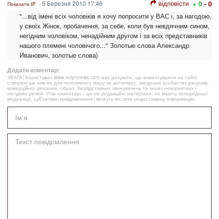
відповісти
5 Березня 2010 17:46
+ 0
- 0
Показати IP
"...від імені всіх чоловіків я хочу попросити у ВАС і, за нагодою,
у своїх Жінок, пробачення, за себе, коли був невдячним сином,
негідним чоловіком, ненадійним другом і за всіх представників
нашого племені чоловічого..." Золотые слова Александр
Иванович, золотые слова)
Додати коментар:
УВАГА! Користувач www.volynnews.com має розуміти, що коментування на сайті
створені аж ніяк не для політичного піару чи антипіару, зведення особистих рахунків,
комерційної реклами, образ, безпідставних звинувачень та інших некоректних і
негідних речей. Утім коментарі – це не редакційні матеріали, не мають попередньої
модерації, суб’єктивні повідомлення і можуть містити недостовірну інформацію.