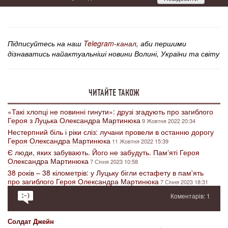
Підписуйтесь на наш
Telegram-канал
, аби першими
дізнаватись найактуальніші новини Волині, України та світу
ЧИТАЙТЕ ТАКОЖ
«Такі хлопці не повинні гинути»: друзі згадують про загиблого
Героя з Луцька Олександра Мартинюка
9 Жовтня 2022 20:34
Нестерпний біль і ріки сліз: лучани провели в останню дорогу
Героя Олександра Мартинюка
11 Жовтня 2022 15:39
Є люди, яких забувають. Його не забудуть. Памʼяті Героя
Олександра Мартинюка
7 Січня 2023 10:58
38 років – 38 кілометрів: у Луцьку бігли естафету в пам'ять
про загиблого Героя Олександра Мартинюка
7 Січня 2023 18:31
Коментарів: 1
Солдат Джейн