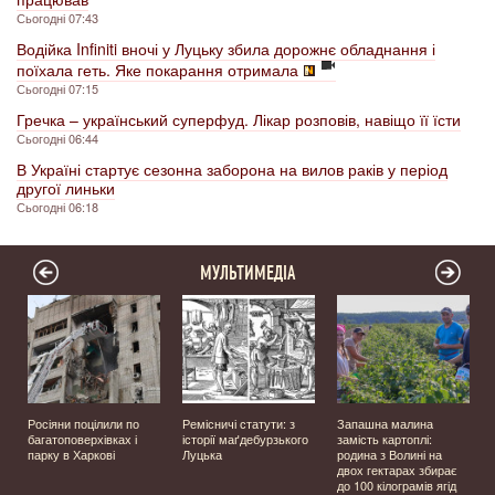
Сьогодні 07:43
Водійка Infiniti вночі у Луцьку збила дорожнє обладнання і
поїхала геть. Яке покарання отримала
Сьогодні 07:15
Гречка – український суперфуд. Лікар розповів, навіщо її їсти
Сьогодні 06:44
В Україні стартує сезонна заборона на вилов раків у період
другої линьки
Сьогодні 06:18
МУЛЬТИМЕДІА
а
Росіяни поцілили по
Ремісничі статути: з
Запашна малина
багатоповерхівках і
історії маґдебурзького
замість картоплі:
парку в Харкові
Луцька
родина з Волині на
двох гектарах збирає
до 100 кілограмів ягід