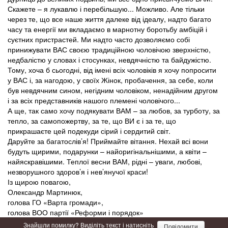
Скажете – я лукавлю і перебільшую... Можливо. Але тільки
через те, що все наше життя далеке від ідеалу, надто багато
часу та енергії ми вкладаємо в марнотну боротьбу амбіцій і
суєтних пристрастей. Ми надто часто дозволяємо собі
принижувати ВАС своєю традиційною чоловічою зверхністю,
недбалістю у словах і стосунках, невдячністю та байдужістю.
Тому, хоча б сьогодні, від імені всіх чоловіків я хочу попросити
у ВАС і, за нагодою, у своїх Жінок, пробачення, за себе, коли
був невдячним сином, негідним чоловіком, ненадійним другом
і за всіх представників нашого племені чоловічого...
А ще, так само хочу подякувати ВАМ – за любов, за турботу, за
тепло, за самопожертву, за те, що ВИ є і за те, що
прикрашаєте цей подекуди сірий і сердитий світ.
Даруйте за багатослів’я! Приймайте вітання. Нехай всі вони
будуть щирими, подарунки – найоригінальнішими, а квіти –
найяскравішими. Теплої весни ВАМ, рідні – уваги, любові,
незворушного здоров’я і нев’янучої краси!
Із щирою повагою,
Олександр Мартинюк,
голова ГО «Варта громади»,
голова ВОО партії «Реформи і порядок»
Знайшли помилку? Виділіть текст і натисніть
Повідомити