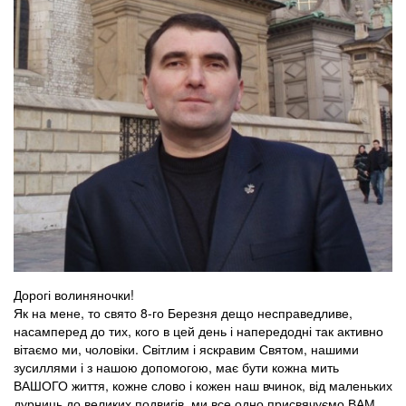
Дорогі волиняночки!
Як на мене, то свято 8-го Березня дещо несправедливе,
насамперед до тих, кого в цей день і напередодні так активно
вітаємо ми, чоловіки. Світлим і яскравим Святом, нашими
зусиллями і з нашою допомогою, має бути кожна мить
ВАШОГО життя, кожне слово і кожен наш вчинок, від маленьких
дурниць до великих подвигів, ми все одно присвячуємо ВАМ.