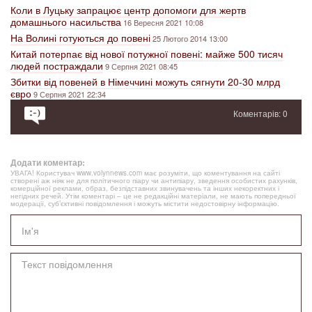
Коли в Луцьку запрацює центр допомоги для жертв
домашнього насильства
16 Вересня 2021 10:08
На Волині готуються до повені
25 Лютого 2014 13:00
Китай потерпає від нової потужної повені: майже 500 тисяч
людей постраждали
9 Серпня 2021 08:45
Збитки від повеней в Німеччині можуть сягнути 20-30 млрд
євро
9 Серпня 2021 22:34
Коментарів: 0
Додати коментар:
УВАГА! Користувач www.volynnews.com має розуміти, що коментування на сайті
створені аж ніяк не для політичного піару чи антипіару, зведення особистих рахунків,
комерційної реклами, образ, безпідставних звинувачень та інших некоректних і
негідних речей. Утім коментарі – це не редакційні матеріали, не мають попередньої
модерації, суб’єктивні повідомлення і можуть містити недостовірну інформацію.