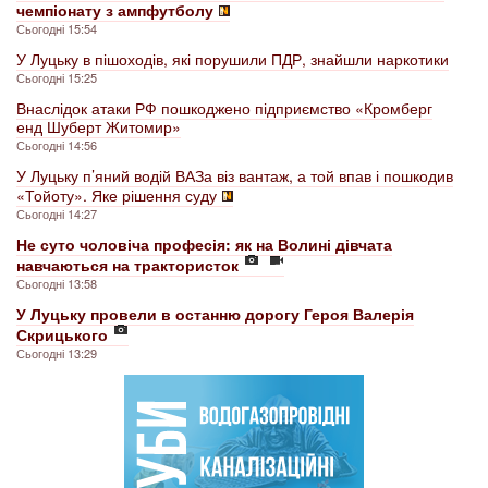
чемпіонату з ампфутболу
Сьогодні 15:54
У Луцьку в пішоходів, які порушили ПДР, знайшли наркотики
Сьогодні 15:25
Внаслідок атаки РФ пошкоджено підприємство «Кромберг
енд Шуберт Житомир»
Сьогодні 14:56
У Луцьку п’яний водій ВАЗа віз вантаж, а той впав і пошкодив
«Тойоту». Яке рішення суду
Сьогодні 14:27
Не суто чоловіча професія: як на Волині дівчата
навчаються на трактористок
Сьогодні 13:58
У Луцьку провели в останню дорогу Героя Валерія
Скрицького
Сьогодні 13:29