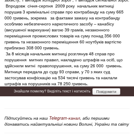
Впродовж січня-серпня 2009 року начальник митниці
порушив 3 кримінальні справи про контрабанду на суму 665
000 гривень, зокрема за фактами замаху на контрабанду
особливо небезпечного наркотичного засобу – канабісу
(висушеної марихуани) вагою 39 грамів, незаконного
переміщення промислових товарів на суму понад 356 000
гривень та незаконного переміщення 60 ноутбуків вартістю
приблизно 308 000 гривень.
За 8 місяців начальник митниці розглянув 48 справ про
порушення митних правил, накладено штрафів на осіб, що
здійснили митні правопорушення, на суму 26 000 гривень.
Митниця передала до суду 93 справи, у 70 з яких суд
застосував конфіскацію на 534 тисячі гривень та наклали
штрафів на порушників на 78 250 гривень.
Знайшли помилку? Виділіть текст і натисніть
Повідомити
Підписуйтесь на наш
Telegram-канал
, аби першими
дізнаватись найактуальніші новини Волині, України та світу