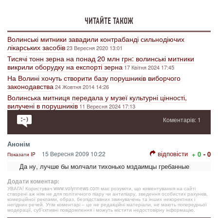
ЧИТАЙТЕ ТАКОЖ
Волинські митники завадили контрабанді сильнодіючих
лікарських засобів
23 Вересня 2020 13:01
Тисячі тонн зерна на понад 20 млн грн: волинські митники
викрили оборудку на експорті зерна
17 Квітня 2024 17:45
На Волині хочуть створити базу порушників виборчого
законодавства
24 Жовтня 2014 14:26
Волинська митниця передала у музеї культурні цінності,
вилучені в порушників
11 Вересня 2024 17:13
Коментарів: 1
Анонім
відповісти
15 Вересня 2009 10:22
+ 0
- 0
Показати IP
Да ну, лучше бы молчали тихонько мздаимцы гребанные
Додати коментар:
УВАГА! Користувач www.volynnews.com має розуміти, що коментування на сайті
створені аж ніяк не для політичного піару чи антипіару, зведення особистих рахунків,
комерційної реклами, образ, безпідставних звинувачень та інших некоректних і
негідних речей. Утім коментарі – це не редакційні матеріали, не мають попередньої
модерації, суб’єктивні повідомлення і можуть містити недостовірну інформацію.