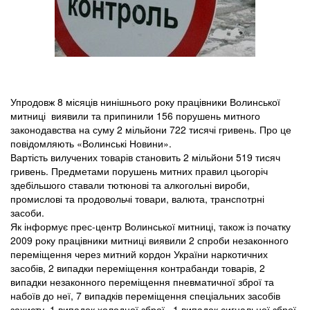
Упродовж 8 місяців нинішнього року працівники Волинської
митниці виявили та припинили 156 порушень митного
законодавства на суму 2 мільйони 722 тисячі гривень. Про це
повідомляють «Волинські Новини».
Вартість вилучених товарів становить 2 мільйони 519 тисяч
гривень. Предметами порушень митних правил цьогоріч
здебільшого ставали тютюнові та алкогольні вироби,
промислові та продовольчі товари, валюта, транспотрні
засоби.
Як інформує прес-центр Волинської митниці, також із початку
2009 року працівники митниці виявили 2 спроби незаконного
переміщення через митний кордон України наркотичних
засобів, 2 випадки переміщення контрабанди товарів, 2
випадки незаконного переміщення пневматичної зброї та
набоїв до неї, 7 випадків переміщення спеціальних засобів
захисту, 1 випадок холодної зброї , 1 випадок сигнальної зброї.