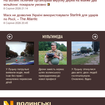
На Волині лісничий організував вирубку дерев на майже два
мільйони: покарали умовно
8 Серпня 2026 21:14
Маск не дозволив Україні використовувати Starlink для ударів
по Росії, – The Atlantic
8 Серпня 2026 20:45
МУЛЬТИМЕДІА
У Луцьку патрульні
Дрони замість керма:
У Луцьку зіткнулися
виявили водія, який
шлях волинського
два авто: двох людей
їхав без прав і
прикордонника до
госпіталізували.
неналежно перевозив
нової професії
Оновлено. Відео
дітей