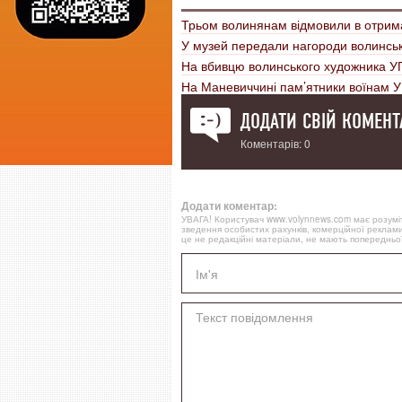
Трьом волинянам відмовили в отрим
У музей передали нагороди волинсь
На вбивцю волинського художника У
На Маневиччині пам’ятники воїнам 
ДОДАТИ СВІЙ КОМЕНТ
Коментарів: 0
Додати коментар:
УВАГА! Користувач www.volynnews.com має розуміти
зведення особистих рахунків, комерційної реклами
це не редакційні матеріали, не мають попередньої