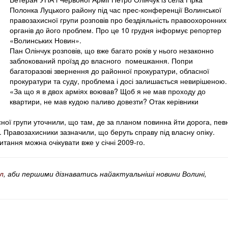
Полонка Луцького району під час прес-конференції Волинської
правозахисної групи розповів про бездіяльність правоохоронних
органів до його проблем. Про це 10 грудня інформує репортер
«Волинських Новин».
Пан Олінчук розповів, що вже багато років у нього незаконно
заблокований проїзд до власного помешкання. Попри
багаторазові звернення до районної прокуратури, обласної
прокуратури та суду, проблема і досі залишається невирішеною.
«За що я в двох арміях воював? Щоб я не мав проходу до
квартири, не мав кудою паливо довезти? Отак керівники
.
ої групи уточнили, що там, де за планом повинна йти дорога, певн
 Правозахисники зазначили, що беруть справу під власну опіку.
тання можна очікувати вже у січні 2009-го.
л
, аби першими дізнаватись найактуальніші новини Волині,