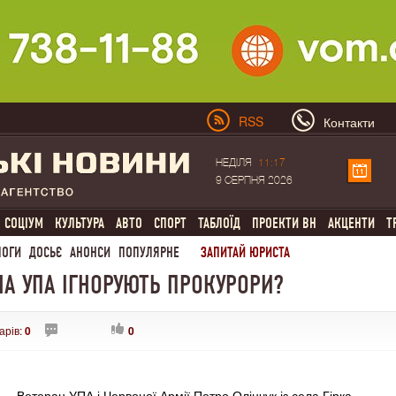
RSS
Контакти
НЕДІЛЯ
11:17
9 СЕРПНЯ 2026
СОЦІУМ
КУЛЬТУРА
АВТО
СПОРТ
ТАБЛОЇД
ПРОЕКТИ ВН
АКЦЕНТИ
Т
ЛОГИ
ДОСЬЄ
АНОНСИ
ПОПУЛЯРНЕ
ЗАПИТАЙ ЮРИСТА
А УПА ІГНОРУЮТЬ ПРОКУРОРИ?
арів:
0
0
Ветеран УПА і Червоної Армії Петро Олінчук із села Гірка