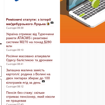
Ремісничі статути: з історії
маґдебурзького Луцька
Сьогодні 09:39
Україна отримає від Туреччини
ракети ATACMS і реактивні
системи M270 на понад $280
млн
Сьогодні 09:10
Росіяни масовано атакували
Одесу балістикою та дронами
Сьогодні 08:41
Запашна малина замість
картоплі: родина з Волині на
двох гектарах збирає до 100
кілограмів ягід за день
Сьогодні 08:12
Пенсія без стажу: скільки
отримає пенсіонер, який ніколи
не працював
Сьогодні 07:43