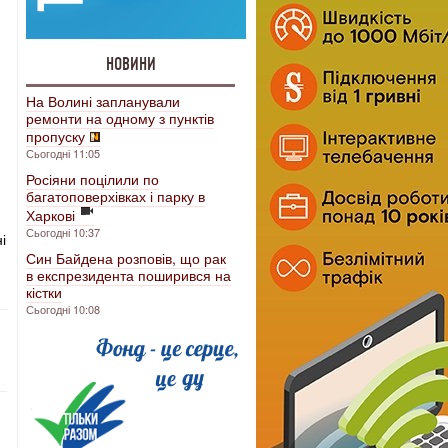
НОВИНИ
На Волині запланували
ремонти на одному з пунктів
пропуску
Сьогодні 11:05
Росіяни поцілили по
багатоповерхівках і парку в
Харкові
Сьогодні 10:37
і
Син Байдена розповів, що рак
в експрезидента поширився на
кістки
Сьогодні 10:08