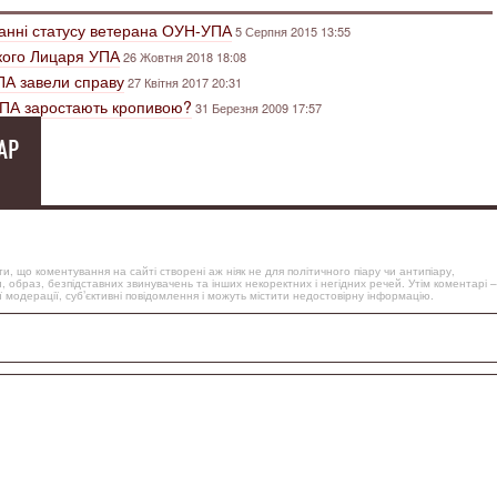
анні статусу ветерана ОУН-УПА
5 Серпня 2015 13:55
кого Лицаря УПА
26 Жовтня 2018 18:08
ПА завели справу
27 Квітня 2017 20:31
УПА заростають кропивою?
31 Березня 2009 17:57
АР
, що коментування на сайті створені аж ніяк не для політичного піару чи антипіару,
, образ, безпідставних звинувачень та інших некоректних і негідних речей. Утім коментарі –
 модерації, суб’єктивні повідомлення і можуть містити недостовірну інформацію.