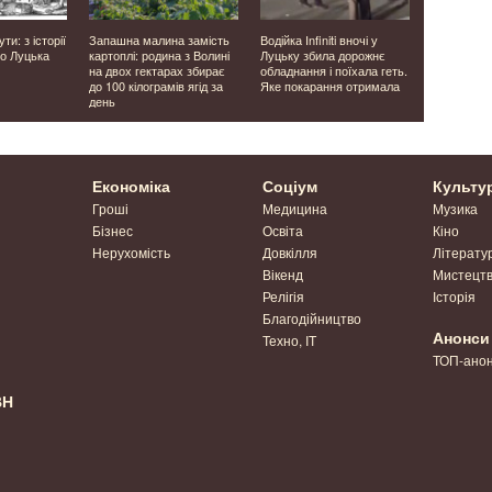
ти: з історії
Запашна малина замість
Водійка Infiniti вночі у
У Луцьку п
о Луцька
картоплі: родина з Волині
Луцьку збила дорожнє
виявили во
на двох гектарах збирає
обладнання і поїхала геть.
без прав і
до 100 кілограмів ягід за
Яке покарання отримала
перевозив 
день
Економіка
Соціум
Культу
Гроші
Медицина
Музика
Бізнес
Освіта
Кіно
Нерухомість
Довкілля
Літерату
Вікенд
Мистецт
Релігія
Історія
Благодійництво
Анонси
Техно, IT
ТОП-ано
ВН