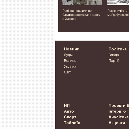
рнірі в
Як зміниться погода на
Росіяни поцілили по
Ремісничі стату
ть
Волині. Прогноз
багатоповерхівках і парку
маґдебурзьког
то
в Харкові
Новини
Політика
Луцьк
Влада
Волинь
Партії
Україна
Світ
НП
Проекти 
Авто
Інтерв'ю
Спорт
Аналітика
Таблоїд
Акценти