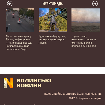
МУЛЬТИМЕДІА
Лише за кілька днів: у
Куди піти в Луцьку: від
Горіли трава,
Луцьку зафіксували
четверга до четверга.
чагарники, стерня та
п'ять випадків проїзду
Анонси
сміття: на Волині
на червоний сигнал
приборкали 9 пожеж
світлофора. Відео
Інформаційне агентство Волинські Новини.
2017 Всі права захищені