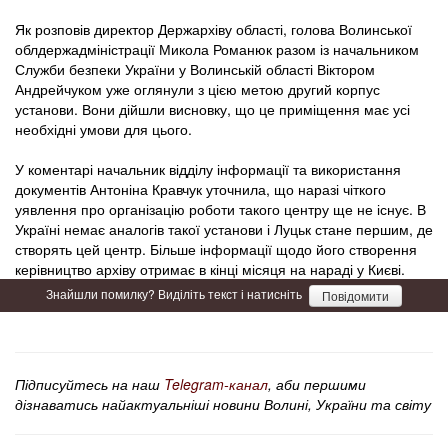
Як розповів директор Держархіву області, голова Волинської
облдержадміністрації Микола Романюк разом із начальником
Служби безпеки України у Волинській області Віктором
Андрейчуком уже оглянули з цією метою другий корпус
установи. Вони дійшли висновку, що це приміщення має усі
необхідні умови для цього.
У коментарі начальник відділу інформації та використання
документів Антоніна Кравчук уточнила, що наразі чіткого
уявлення про організацію роботи такого центру ще не існує. В
Україні немає аналогів такої установи і Луцьк стане першим, де
створять цей центр. Більше інформації щодо його створення
керівництво архіву отримає в кінці місяця на нараді у Києві.
Знайшли помилку? Виділіть текст і натисніть
Повідомити
Підписуйтесь на наш
Telegram-канал
, аби першими
дізнаватись найактуальніші новини Волині, України та світу