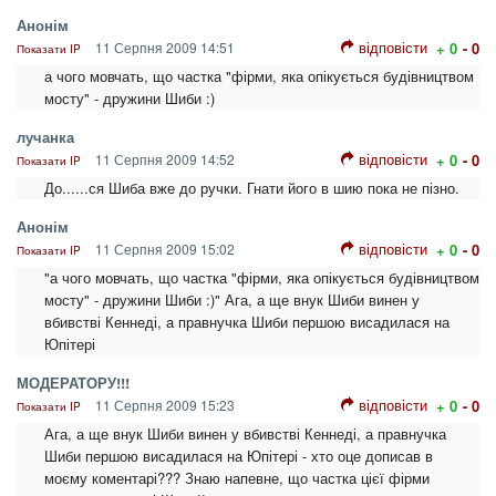
Анонім
відповісти
11 Серпня 2009 14:51
+ 0
- 0
Показати IP
а чого мовчать, що частка "фірми, яка опікується будівництвом
мосту" - дружини Шиби :)
лучанка
відповісти
11 Серпня 2009 14:52
+ 0
- 0
Показати IP
До......ся Шиба вже до ручки. Гнати його в шию пока не пізно.
Анонім
відповісти
11 Серпня 2009 15:02
+ 0
- 0
Показати IP
"а чого мовчать, що частка "фірми, яка опікується будівництвом
мосту" - дружини Шиби :)" Ага, а ще внук Шиби винен у
вбивстві Кеннеді, а правнучка Шиби першою висадилася на
Юпітері
МОДЕРАТОРУ!!!
відповісти
11 Серпня 2009 15:23
+ 0
- 0
Показати IP
Ага, а ще внук Шиби винен у вбивстві Кеннеді, а правнучка
Шиби першою висадилася на Юпітері - хто оце дописав в
моєму коментарі??? Знаю напевне, що частка цієї фірми