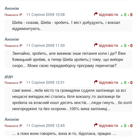
Анонім
відповісти
11 Серпня 2009 10:58
+ 0
- 0
Показати IP
Шиба - сказав, Шиба - зробить. І міст добудують, і вокзал
відремонтують.
Анонім
відповісти
11 Серпня 2009 11:30
+ 0
- 0
Показати IP
Звичайно, зробить, але виникає інше питання коли і де? Вже
Кивицький зробив, а тепер Шиба зробить;) тому, що вибори
скоро... Може свою передвиборчу програму перечитав?
дідо
відповісти
11 Серпня 2009 12:01
+ 0
- 0
Показати IP
самі винні...якби місто та громадяни судили залізницю за всі
нещасні випадки,які стались біля вокзалу,то залізниця би
зробила за власний кошт десять мостів....люди гинуть , бо колії
неогороджені та без охорони...100% вина залізниці...
Анонім
відповісти
11 Серпня 2009 12:45
+ 0
- 0
Показати IP
... а поки вони говорять, вона ж-то, бідолаха, працює ...