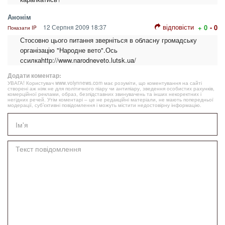
Анонім
відповісти
12 Серпня 2009 18:37
+ 0
- 0
Показати IP
Стосовно цього питання зверніться в обласну громадську
організацію "Народне вето".Ось
ссилкаhttp://www.narodneveto.lutsk.ua/
Додати коментар:
УВАГА! Користувач www.volynnews.com має розуміти, що коментування на сайті
створені аж ніяк не для політичного піару чи антипіару, зведення особистих рахунків,
комерційної реклами, образ, безпідставних звинувачень та інших некоректних і
негідних речей. Утім коментарі – це не редакційні матеріали, не мають попередньої
модерації, суб’єктивні повідомлення і можуть містити недостовірну інформацію.