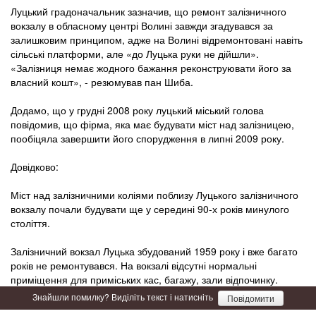
Луцький градоначальник зазначив, що ремонт залізничного
вокзалу в обласному центрі Волині завжди згадувався за
залишковим принципом, адже на Волині відремонтовані навіть
сільські платформи, але «до Луцька руки не дійшли».
«Залізниця немає жодного бажання реконструювати його за
власний кошт», - резюмував пан Шиба.
Додамо, що у грудні 2008 року луцький міський голова
повідомив, що фірма, яка має будувати міст над залізницею,
пообіцяла завершити його спорудження в липні 2009 року.
Довідково:
Міст над залізничними коліями поблизу Луцького залізничного
вокзалу почали будувати ще у середині 90-х років минулого
століття.
Залізничний вокзал Луцька збудований 1959 року і вже багато
років не ремонтувався. На вокзалі відсутні нормальні
приміщення для приміських кас, багажу, зали відпочинку.
Знайшли помилку? Виділіть текст і натисніть
Повідомити