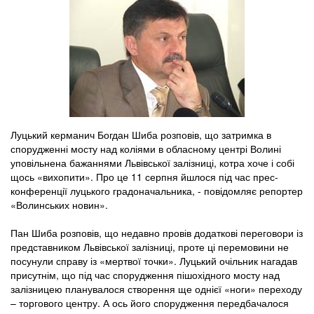
Луцький керманич Богдан Шиба розповів, що затримка в
спорудженні мосту над коліями в обласному центрі Волині
уповільнена бажаннями Львівської залізниці, котра хоче і собі
щось «вихопити». Про це 11 серпня йшлося під час прес-
конференції луцького градоначальника, - повідомляє репортер
«Волинських новин».
Пан Шиба розповів, що недавно провів додаткові переговори із
представником Львівської залізниці, проте ці перемовини не
посунули справу із «мертвої точки». Луцький очільник нагадав
присутнім, що під час спорудження пішохідного мосту над
залізницею планувалося створення ще однієї «ноги» переходу
– торгового центру. А ось його спорудження передбачалося