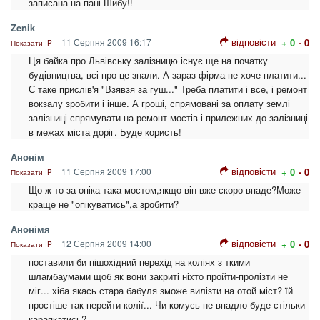
записана на пані Шибу!!
Zenik
відповісти
11 Серпня 2009 16:17
+ 0
- 0
Показати IP
Ця байка про Львівську залізницю існує ще на початку
будівництва, всі про це знали. А зараз фірма не хоче платити...
Є таке прислів'я "Взявзя за гуш..." Треба платити і все, і ремонт
вокзалу зробити і інше. А гроші, спрямовані за оплату землі
залізниці спрямувати на ремонт мостів і прилежних до залізниці
в межах міста доріг. Буде користь!
Анонім
відповісти
11 Серпня 2009 17:00
+ 0
- 0
Показати IP
Що ж то за опіка така мостом,якщо він вже скоро впаде?Може
краще не "опікуватись",а зробити?
Анонімя
відповісти
12 Серпня 2009 14:00
+ 0
- 0
Показати IP
поставили би пішохідний перехід на коліях з ткими
шламбаумами щоб як вони закриті ніхто пройти-пролізти не
міг... хіба якась стара бабуля зможе вилізти на отой міст? їй
простіше так перейти колії... Чи комусь не впадло буде стільки
карапкатись?