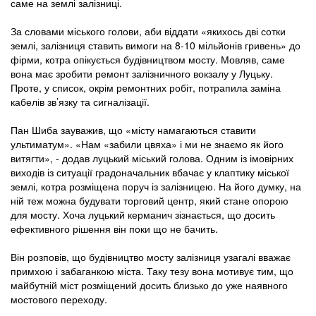
саме на землі залізниці.
За словами міського голови, аби віддати «якихось дві сотки
землі, залізниця ставить вимоги на 8-10 мільйонів гривень» до
фірми, котра опікується будівництвом мосту. Мовляв, саме
вона має зробити ремонт залізничного вокзалу у Луцьку.
Проте, у список, окрім ремонтних робіт, потрапила заміна
кабелів зв’язку та сигналізації.
Пан Шиба зауважив, що «місту намагаються ставити
ультиматум». «Нам «забили цвяха» і ми не знаємо як його
витягти», - додав луцький міський голова. Одним із імовірних
виходів із ситуації градоначальник вбачає у клаптику міської
землі, котра розміщена поруч із залізницею. На його думку, на
ній теж можна будувати торговий центр, який стане опорою
для мосту. Хоча луцький керманич зізнається, що досить
ефективного рішення він поки що не бачить.
Він розповів, що будівництво мосту залізниця узагалі вважає
примхою і забаганкою міста. Таку тезу вона мотивує тим, що
майбутній міст розміщений досить близько до уже наявного
мостового переходу.