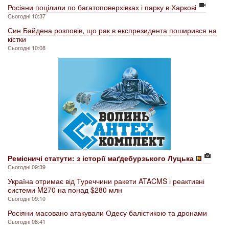
Росіяни поцілили по багатоповерхівках і парку в Харкові
Сьогодні 10:37
Син Байдена розповів, що рак в експрезидента поширився на
кістки
Сьогодні 10:08
Ремісничі статути: з історії маґдебурзького Луцька
Сьогодні 09:39
Україна отримає від Туреччини ракети ATACMS і реактивні
системи M270 на понад $280 млн
Сьогодні 09:10
Росіяни масовано атакували Одесу балістикою та дронами
Сьогодні 08:41