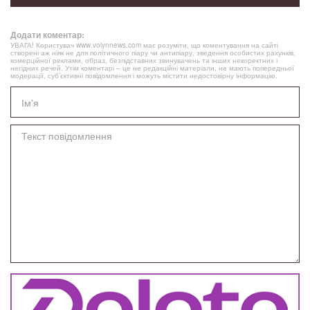
Додати коментар:
УВАГА! Користувач www.volynnews.com має розуміти, що коментування на сайті
створені аж ніяк не для політичного піару чи антипіару, зведення особистих рахунків,
комерційної реклами, образ, безпідставних звинувачень та інших некоректних і
негідних речей. Утім коментарі – це не редакційні матеріали, не мають попередньої
модерації, суб’єктивні повідомлення і можуть містити недостовірну інформацію.