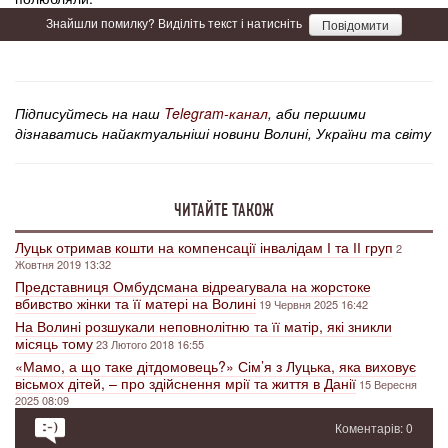
Знайшли помилку? Виділіть текст і натисніть
Повідомити
Підписуйтесь на наш
Telegram-канал
, аби першими
дізнаватись найактуальніші новини Волині, України та світу
ЧИТАЙТЕ ТАКОЖ
Луцьк отримав кошти на компенсації інвалідам І та ІІ груп
2
Жовтня 2019 13:32
Представниця Омбудсмана відреагувала на жорстоке
вбивство жінки та її матері на Волині
19 Червня 2025 16:42
На Волині розшукали неповнолітню та її матір, які зникли
місяць тому
23 Лютого 2018 16:55
«Мамо, а що таке дітдомовець?» Сім’я з Луцька, яка виховує
вісьмох дітей, – про здійснення мрії та життя в Данії
15 Вересня
2025 08:09
Коментарів: 0