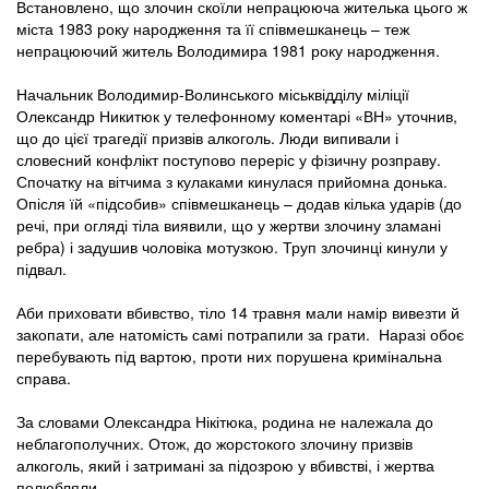
Встановлено, що злочин скоїли непрацююча жителька цього ж
міста 1983 року народження та її співмешканець – теж
непрацюючий житель Володимира 1981 року народження.
Начальник Володимир-Волинського міськвідділу міліції
Олександр Никитюк у телефонному коментарі «ВН» уточнив,
що до цієї трагедії призвів алкоголь. Люди випивали і
словесний конфлікт поступово переріс у фізичну розправу.
Спочатку на вітчима з кулаками кинулася прийомна донька.
Опісля їй «підсобив» співмешканець – додав кілька ударів (до
речі, при огляді тіла виявили, що у жертви злочину зламані
ребра) і задушив чоловіка мотузкою. Труп злочинці кинули у
підвал.
Аби приховати вбивство, тіло 14 травня мали намір вивезти й
закопати, але натомість самі потрапили за грати. Наразі обоє
перебувають під вартою, проти них порушена кримінальна
справа.
За словами Олександра Нікітюка, родина не належала до
неблагополучних. Отож, до жорстокого злочину призвів
алкоголь, який і затримані за підозрою у вбивстві, і жертва
полюбляли.