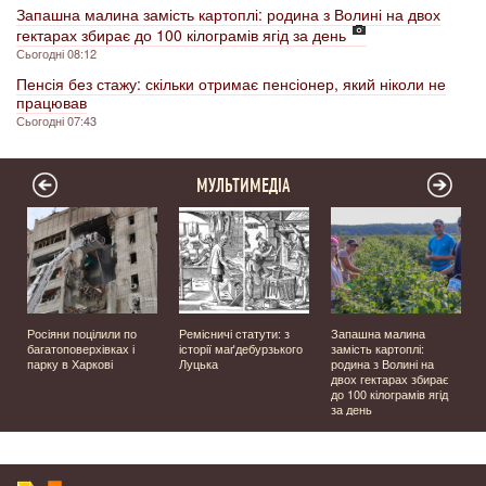
Запашна малина замість картоплі: родина з Волині на двох
гектарах збирає до 100 кілограмів ягід за день
Сьогодні 08:12
Пенсія без стажу: скільки отримає пенсіонер, який ніколи не
працював
Сьогодні 07:43
МУЛЬТИМЕДІА
а
Росіяни поцілили по
Ремісничі статути: з
Запашна малина
багатоповерхівках і
історії маґдебурзького
замість картоплі:
парку в Харкові
Луцька
родина з Волині на
двох гектарах збирає
до 100 кілограмів ягід
за день