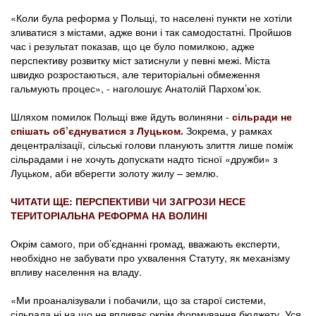
«Коли була реформа у Польщі, то населені пункти не хотіли
зливатися з містами, адже вони і так самодостатні. Пройшов
час і результат показав, що це було помилкою, адже
перспективу розвитку міст затиснули у певні межі. Міста
швидко розростаються, але територіальні обмеження
гальмують процес», - наголошує Анатолій Пархом’юк.
Шляхом помилок Польщі вже йдуть волиняни -
сільради не
спішать об’єднуватися з Луцьком.
Зокрема, у рамках
децентралізації, сільські голови планують злиття лише поміж
сільрадами і не хочуть допускати надто тісної «дружби» з
Луцьком, аби вберегти золоту жилу – землю.
ЧИТАТИ ЩЕ: ПЕРСПЕКТИВИ ЧИ ЗАГРОЗИ НЕСЕ
ТЕРИТОРІАЛЬНА РЕФОРМА НА ВОЛИНІ
Окрім самого, при об’єднанні громад, вважають експерти,
необхідно не забувати про ухвалення Статуту, як механізму
впливу населення на владу.
«Ми проаналізували і побачили, що за старої системи,
сільрада ні на що не впливає окрім формування бюджету. Уся