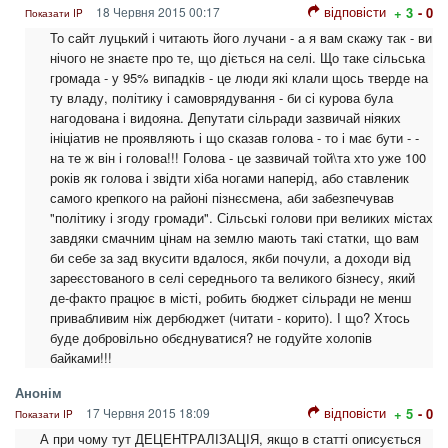
відповісти
18 Червня 2015 00:17
+ 3
- 0
Показати IP
То сайт луцький і читають його лучани - а я вам скажу так - ви
нічого не знаєте про те, що діється на селі. Що таке сільська
громада - у 95% випадків - це люди які клали щось тверде на
ту владу, політику і самоврядування - би сі курова була
нагодована і видояна. Депутати сільради зазвичай ніяких
ініціатив не проявляють і що сказав голова - то і має бути - -
на те ж він і голова!!! Голова - це зазвичай той\та хто уже 100
років як голова і звідти хіба ногами наперід, або ставленик
самого крепкого на районі пізнєсмена, аби забезпечував
"політику і згоду громади". Сільські голови при великих містах
завдяки смачним цінам на землю мають такі статки, що вам
би себе за зад вкусити вдалося, якби почули, а доходи від
зареєстованого в селі середнього та великого бізнесу, який
де-факто працює в місті, робить бюджет сільради не менш
привабливим ніж дербюджет (читати - корито). І що? Хтось
буде добровільно обєднуватися? не годуйте холопів
байками!!!
Анонім
відповісти
17 Червня 2015 18:09
+ 5
- 0
Показати IP
А при чому тут ДЕЦЕНТРАЛІЗАЦІЯ, якщо в статті описується