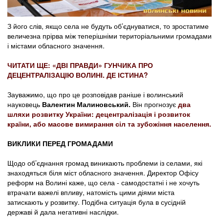
З його слів, якщо села не будуть об’єднуватися, то зростатиме
величезна прірва між теперішніми територіальними громадами
і містами обласного значення.
ЧИТАТИ ЩЕ: «ДВІ ПРАВДИ» ГУНЧИКА ПРО
ДЕЦЕНТРАЛІЗАЦІЮ ВОЛИНІ. ДЕ ІСТИНА?
Зауважимо, що про це розповідав раніше і волинський
науковець
Валентин Малиновський.
Він прогнозує
два
шляхи розвитку України: децентралізація і розвиток
країни, або масове вимирання сіл та зубожіння населення.
ВИКЛИКИ ПЕРЕД ГРОМАДАМИ
Щодо об’єднання громад виникають проблеми із селами, які
знаходяться біля міст обласного значення. Директор Офісу
реформ на Волині каже, що села - самодостатні і не хочуть
втрачати важелі впливу, натомість цими діями міста
затискають у розвитку. Подібна ситуація була в сусідній
державі й дала негативні наслідки.