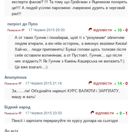
експерти фахові? !!! Та тому що Гройсман з Яценюком похерять
це!!!! А людей усілякі пархомюкі -лавренюкі дурять в черговий
раз!!!
патріот до Пупо
відповісти
17 Червня 2015 20:30
+ 10
- 0
Показати IP
А от таких Гунчик і понабирав, щоб ті з "розумним" обличчям
людям втирали, а він ніби осторонь, а виконує вказівки Києва!
Хай-но... люди припомнять! Бувші голови щось толкове після
себе оставили волинянам, а от Пустовіт, Гунчик... що після
них згадають?! Як Гунчик з Камінь-Каширська не вилазить?:)
Це вже взагалі...:)
Anonymous
відповісти
17 Червня 2015 21:16
+ 14
- 0
Показати IP
За.......ли! Об'єднайте нарешті КУРС ВАЛЮТИ і ЗАРПЛАТУ,
машу ж вать!
Бідний народ
відповісти
17 Червня 2015 23:33
+ 8
- 1
Показати IP
Пенсії і зарплати перерахуйте по курсу долара на сьогодні
До всіх