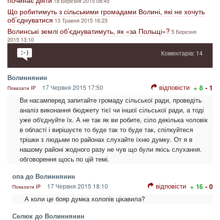
починає діяти
18 Березня 2015 08:45
Що робитимуть з сільськими громадами Волині, які не хочуть
об’єднуватися
13 Травня 2015 16:23
Волинські землі об’єднуватимуть, як «за Польщі»?
5 Березня
2015 13:10
Коментарів: 14
Волиннянин
відповісти
17 Червня 2015 17:50
+ 8
- 1
Показати IP
Ви насамперед запитайте громаду сільської ради, проведіть
аналіз виконання бюджету тієї чи іншої сільської ради, а тоді
уже об'єднуйте їх. А не так як ви робите, сіло декілька чоловік
в області і вирішуєте то буде так то буде так, спілкуйтеся
трішки з людьми по районах слухайте їхню думку. От я в
нашому районі жодного разу не чув що були якісь слухання.
обговорення щось по цій темі.
опа до Волиннянин
відповісти
17 Червня 2015 18:10
+ 16
- 0
Показати IP
А коли це бояр думка холопів цікавила?
Селюк до Волиннянин