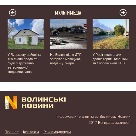
МУЛЬТИМЕДІА
У Луцькому районі за
На Волині після ДТП
У Росії після атаки
160 тисяч продають
загорівся мотоцикл,
дронів горять Ільський
будівлі державної
водій – у лікарні
та Сизранський НПЗ
ветеринарної
медицини. Фото
Інформаційне агентство Волинські Новини.
2017 Всі права захищені
Про нас
Контакти
Рекламодавцям