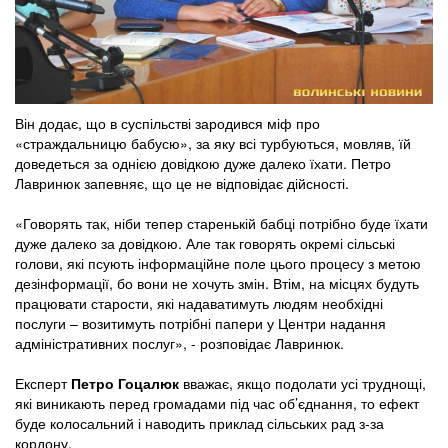
Він додає, що в суспільстві зародився міф про
«страждальницю бабусю», за яку всі турбуються, мовляв, їй
доведеться за однією довідкою дуже далеко їхати. Петро
Лавринюк запевняє, що це не відповідає дійсності.
«Говорять так, ніби тепер старенькій бабці потрібно буде їхати
дуже далеко за довідкою. Але так говорять окремі сільські
голови, які псують інформаційне поле цього процесу з метою
дезінформації, бо вони не хочуть змін. Втім, на місцях будуть
працювати старости, які надаватимуть людям необхідні
послуги – возитимуть потрібні папери у Центри надання
адміністративних послуг», - розповідає Лавринюк.
Експерт
Петро Гоцалюк
вважає, якщо подолати усі труднощі,
які виникають перед громадами під час об’єднання, то ефект
буде колосальний і наводить приклад сільських рад з-за
кордону.