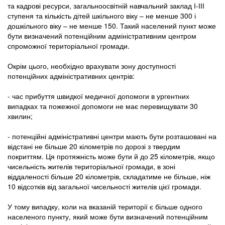
та кадрові ресурси, загальноосвітній навчальний заклад І-ІІІ
ступеня та кількість дітей шкільного віку – не менше 300 і
дошкільного віку – не менше 150. Такий населений пункт може
бути визначений потенційним адміністративним центром
спроможної територіальної громади.
Окрім цього, необхідно врахувати зону доступності
потенційних адміністративних центрів:
- час прибуття швидкої медичної допомоги в ургентних
випадках та пожежної допомоги не має перевищувати 30
хвилин;
- потенційні адміністративні центри мають бути розташовані на
відстані не більше 20 кілометрів по дорозі з твердим
покриттям. Ця протяжність може бути й до 25 кілометрів, якщо
чисельність жителів територіальної громади, в зоні
віддаленості більше 20 кілометрів, складатиме не більше, ніж
10 відсотків від загальної чисельності жителів цієї громади.
У тому випадку, коли на вказаній території є більше одного
населеного пункту, який може бути визначений потенційним