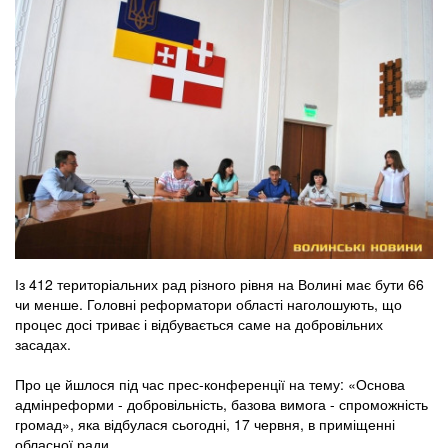
Із 412 територіальних рад різного рівня на Волині має бути 66
чи менше. Головні реформатори області наголошують, що
процес досі триває і відбувається саме на добровільних
засадах.
Про це йшлося під час прес-конференції на тему: «Основа
адмінреформи - добровільність, базова вимога - спроможність
громад», яка відбулася сьогодні, 17 червня, в приміщенні
обласної ради.