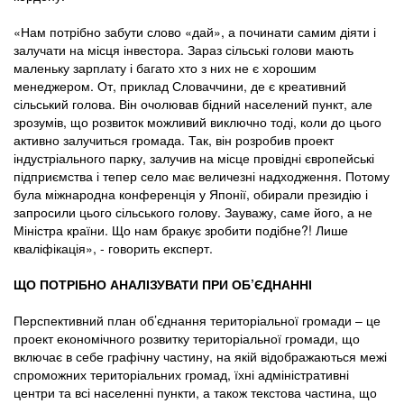
«Нам потрібно забути слово «дай», а починати самим діяти і
залучати на місця інвестора. Зараз сільські голови мають
маленьку зарплату і багато хто з них не є хорошим
менеджером. От, приклад Словаччини, де є креативний
сільський голова. Він очолював бідний населений пункт, але
зрозумів, що розвиток можливий виключно тоді, коли до цього
активно залучиться громада. Так, він розробив проект
індустріального парку, залучив на місце провідні європейські
підприємства і тепер село має величезні надходження. Потому
була міжнародна конференція у Японії, обирали президію і
запросили цього сільського голову. Зауважу, саме його, а не
Міністра країни. Що нам бракує зробити подібне?! Лише
кваліфікація», - говорить експерт.
ЩО ПОТРІБНО АНАЛІЗУВАТИ ПРИ ОБ’ЄДНАННІ
Перспективний план об’єднання територіальної громади – це
проект економічного розвитку територіальної громади, що
включає в себе графічну частину, на якій відображаються межі
спроможних територіальних громад, їхні адміністративні
центри та всі населенні пункти, а також текстова частина, що