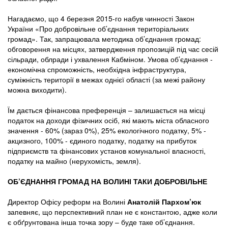
Нагадаємо, що 4 березня 2015-го набув чинності Закон
України «Про добровільне об’єднання територіальних
громад». Так, запрацювала методика об’єднання громад:
обговорення на місцях, затвердження пропозицій під час сесій
сільради, облради і ухвалення Кабміном. Умова об’єднання -
економічна спроможність, необхідна інфраструктура,
суміжність території в межах однієї області (за межі району
можна виходити).
Їм дається фінансова преференція – залишається на місці
податок на доходи фізичних осіб, які мають міста обласного
значення - 60% (зараз 0%), 25% екологічного податку, 5% -
акцизного, 100% - єдиного податку, податку на прибуток
підприємств та фінансових установ комунальної власності,
податку на майно (нерухомість, земля).
ОБ’ЄДНАННЯ ГРОМАД НА ВОЛИНІ ТАКИ ДОБРОВІЛЬНЕ
Директор Офісу реформ на Волині
Анатолій Пархом
’юк
запевняє, що перспективний план не є константою, адже коли
є обґрунтована інша точка зору – буде таке об’єднання.