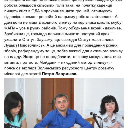
робота більшості сільських голів така: на початку каденції
пишуть лист в ОДА з проханням дати грошей, отримують
відповідь «немає грошей» й на цьому робота закінчилася. А
далі вони не мають жодного впливу на керівника школи, клубу,
ФАПу – усе в руках районів. Тому об’єднання вкрай - важливе.
Зробивши це, громада повинна вчинити наступний крок –
ухвалити Статут. Зауважу, що сьогодні Статут мають лише
Луцьк і Нововолинськ. А це механізм для проведення різних
зборів, референдуму тощо, тобто важелі для активного впливу
на владу. Якщо це не передбачити, то знову можуть початися
мітинги, протести, Майдани – як єдиний метод впливу», -
пояснює експерт Волинського ресурсного центру розвитку
місцевої демократії
Петро Лавринюк.