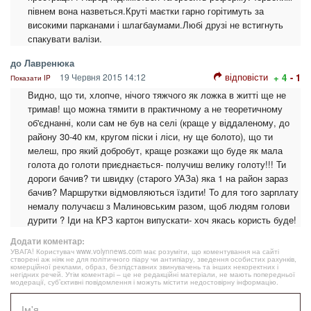
півнем вона назветься.Круті маєтки гарно горітимуть за
високими парканами і шлагбаумами.Любі друзі не встигнуть
спакувати валізи.
до Лавренюка
відповісти
19 Червня 2015 14:12
+ 4
- 1
Показати IP
Видно, що ти, хлопче, нічого тяжчого як ложка в житті ще не
тримав! що можна тямити в практичному а не теоретичному
об'єднанні, коли сам не був на селі (краще у віддаленому, до
району 30-40 км, кругом піски і ліси, ну ще болото), що ти
мелеш, про який добробут, краще розкажи що буде як мала
голота до голоти приєднається- получиш велику голоту!!! Ти
дороги бачив? ти швидку (старого УАЗа) яка 1 на район зараз
бачив? Маршрутки відмовляються їздити! То для того зарплату
немалу получаєш з Малиновським разом, щоб людям голови
дурити ? Іди на КРЗ картон випускати- хоч якась користь буде!
Додати коментар:
УВАГА! Користувач www.volynnews.com має розуміти, що коментування на сайті
створені аж ніяк не для політичного піару чи антипіару, зведення особистих рахунків,
комерційної реклами, образ, безпідставних звинувачень та інших некоректних і
негідних речей. Утім коментарі – це не редакційні матеріали, не мають попередньої
модерації, суб’єктивні повідомлення і можуть містити недостовірну інформацію.