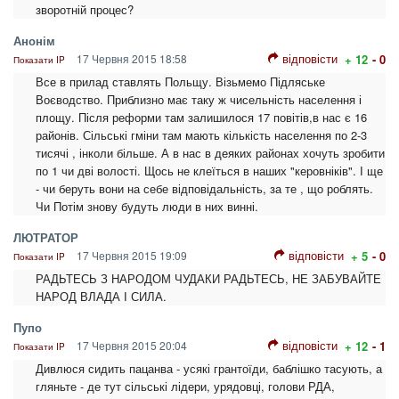
зворотній процес?
Анонім
відповісти
17 Червня 2015 18:58
+ 12
- 0
Показати IP
Все в прилад ставлять Польщу. Візьмемо Підляське
Воєводство. Приблизно має таку ж чисельність населення і
площу. Після реформи там залишилося 17 повітів,в нас є 16
районів. Сільські гміни там мають кількість населення по 2-3
тисячі , інколи більше. А в нас в деяких районах хочуть зробити
по 1 чи дві волості. Щось не клеїться в наших "керовніків". І ще
- чи беруть вони на себе відповідальність, за те , що роблять.
Чи Потім знову будуть люди в них винні.
ЛЮТРАТОР
відповісти
17 Червня 2015 19:09
+ 5
- 0
Показати IP
РАДЬТЕСЬ З НАРОДОМ ЧУДАКИ РАДЬТЕСЬ, НЕ ЗАБУВАЙТЕ
НАРОД ВЛАДА І СИЛА.
Пупо
відповісти
17 Червня 2015 20:04
+ 12
- 1
Показати IP
Дивлюся сидить пацанва - усякі грантоїди, баблішко тасують, а
гляньте - де тут сільські лідери, урядовці, голови РДА,