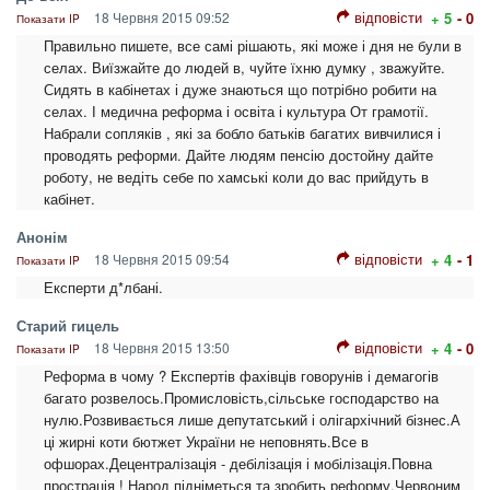
відповісти
18 Червня 2015 09:52
+ 5
- 0
Показати IP
Правильно пишете, все самі рішають, які може і дня не були в
селах. Виїзжайте до людей в, чуйте їхню думку , зважуйте.
Сидять в кабінетах і дуже знаються що потрібно робити на
селах. І медична реформа і освіта і культура От грамотії.
Набрали сопляків , які за бобло батьків багатих вивчилися і
проводять реформи. Дайте людям пенсію достойну дайте
роботу, не ведіть себе по хамські коли до вас прийдуть в
кабінет.
Анонім
відповісти
18 Червня 2015 09:54
+ 4
- 1
Показати IP
Експерти д*лбані.
Старий гицель
відповісти
18 Червня 2015 13:50
+ 4
- 0
Показати IP
Реформа в чому ? Експертів фахівців говорунів і демагогів
багато розвелось.Промисловість,сільське господарство на
нулю.Розвивається лише депутатський і олігархічний бізнес.А
ці жирні коти бютжет України не неповнять.Все в
офшорах.Децентралізація - дебілізація і мобілізація.Повна
прострація ! Народ підніметься та зробить реформу.Червоним