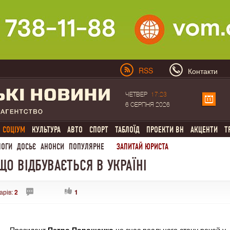
RSS
Контакти
ЧЕТВЕР
17:23
6 СЕРПНЯ 2026
СОЦІУМ
КУЛЬТУРА
АВТО
СПОРТ
ТАБЛОЇД
ПРОЕКТИ ВН
АКЦЕНТИ
Т
ЛОГИ
ДОСЬЄ
АНОНСИ
ПОПУЛЯРНЕ
ЗАПИТАЙ ЮРИСТА
ЩО ВІДБУВАЄТЬСЯ В УКРАЇНІ
арів:
2
1
Президент
Петро Порошенко
не знає реального стану речей у