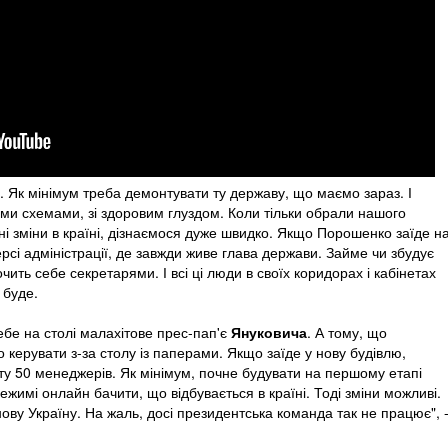
є. Як мінімум треба демонтувати ту державу, що маємо зараз. І
ними схемами, зі здоровим глуздом. Коли тільки обрали нашого
ні зміни в країні, дізнаємося дуже швидко. Якщо Порошенко заїде н
рсі адміністрації, де завжди живе глава держави. Займе чи збудує
очить себе секретарями. І всі ці люди в своїх коридорах і кабінетах
 буде.
бе на столі малахітове прес-пап'є
Януковича
. А тому, що
ерувати з-за столу із паперами. Якщо заїде у нову будівлю,
ту 50 менеджерів. Як мінімум, почне будувати на першому етапі
ежимі онлайн бачити, що відбувається в країні. Тоді зміни можливі.
ву Україну. На жаль, досі президентська команда так не працює", 