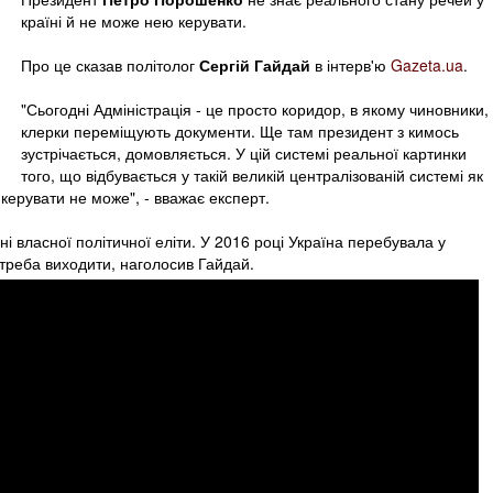
країні й не може нею керувати.
Про це сказав політолог
Сергій Гайдай
в інтерв'ю
Gazeta.ua
.
"Сьогодні Адміністрація - це просто коридор, в якому чиновники,
клерки переміщують документи. Ще там президент з кимось
зустрічається, домовляється. У цій системі реальної картинки
того, що відбувається у такій великій централізованій системі як
 керувати не може", - вважає експерт.
 ні власної політичної еліти. У 2016 році Україна перебувала у
ї треба виходити, наголосив Гайдай.