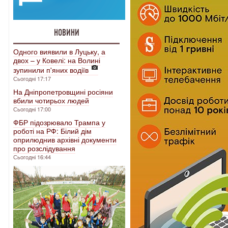
НОВИНИ
Одного виявили в Луцьку, а
двох – у Ковелі: на Волині
зупинили п'яних водіїв
Сьогодні 17:17
На Дніпропетровщині росіяни
вбили чотирьох людей
Сьогодні 17:00
ФБР підозрювало Трампа у
роботі на РФ: Білий дім
оприлюднив архівні документи
про розслідування
Сьогодні 16:44