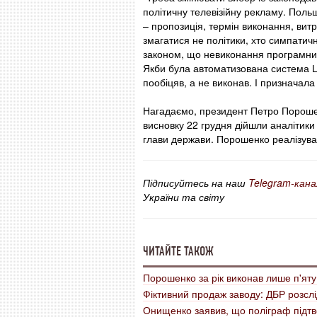
політичну телевізійну рекламу. Пол
– пропозиція, термін виконання, витра
змагатися не політики, хто симпатичн
законом, що невиконання програмних
Якби була автоматизована система Це
пообіцяв, а не виконав. І призначала 
Нагадаємо, президент Петро Пороше
висновку 22 грудня дійшли аналітики 
глави держави. Порошенко реалізував
Підписуйтесь на наш
Telegram-кана
України та світу
ЧИТАЙТЕ ТАКОЖ
Порошенко за рік виконав лише п'яту
Фіктивний продаж заводу: ДБР розсл
Онищенко заявив, що поліграф підт