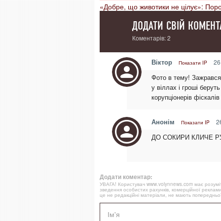
«Добре, що животики не цілує»: Пор
ДОДАТИ СВІЙ КОМЕНТ
Коментарів: 2
Віктор
26
Показати IP
Фото в тему! Зажрався 
у віллах і гроші берут
корупціонерів фіскалів
Анонім
26
Показати IP
ДО СОКИРИ КЛИЧЕ РУСЬ 
Додати коментар:
УВАГА! Користувач www.volynnews.com має розуміти
зведення особистих рахунків, комерційної реклами
це не редакційні матеріали, не мають попередньої