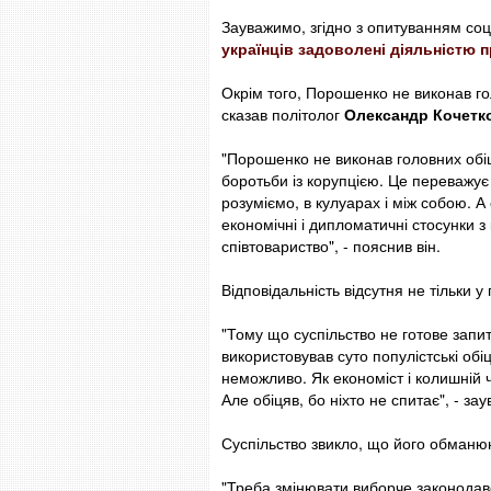
Зауважимо, згідно з опитуванням соці
українців задоволені діяльністю 
Окрім того, Порошенко не виконав го
сказав політолог
Олександр Кочетк
"Порошенко не виконав головних обіц
боротьби із корупцією. Це переважує 
розуміємо, в кулуарах і між собою. 
економічні і дипломатичні стосунки 
співтовариство", - пояснив він.
Відповідальність відсутня не тільки у
"Тому що суспільство не готове запит
використовував суто популістські об
неможливо. Як економіст і колишній 
Але обіцяв, бо ніхто не спитає", - за
Суспільство звикло, що його обманюю
"Треба змінювати виборче законодавст