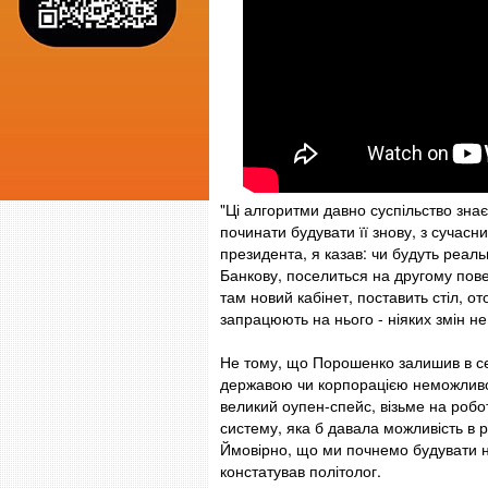
"Ці алгоритми давно суспільство зна
починати будувати її знову, з сучас
президента, я казав: чи будуть реаль
Банкову, поселиться на другому пове
там новий кабінет, поставить стіл, от
запрацюють на нього - ніяких змін не
Не тому, що Порошенко залишив в се
державою чи корпорацією неможливо к
великий оупен-спейс, візьме на робо
систему, яка б давала можливість в р
Ймовірно, що ми почнемо будувати но
констатував політолог.