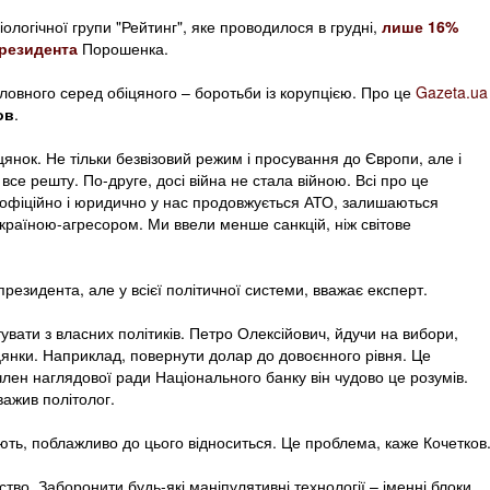
ологічної групи "Рейтинг", яке проводилося в грудні,
лише 16%
президента
Порошенка.
ловного серед обіцяного – боротьби із корупцією. Про це
Gazeta.ua
ов
.
янок. Не тільки безвізовий режим і просування до Європи, але і
все решту. По-друге, досі війна не стала війною. Всі про це
А офіційно і юридично у нас продовжується АТО, залишаються
з країною-агресором. Ми ввели менше санкцій, ніж світове
 президента, але у всієї політичної системи, вважає експерт.
увати з власних політиків. Петро Олексійович, йдучи на вибори,
іцянки. Наприклад, повернути долар до довоєнного рівня. Це
член наглядової ради Національного банку він чудово це розумів.
уважив політолог.
ть, поблажливо до цього відноситься. Це проблема, каже Кочетков
во. Заборонити будь-які маніпулятивні технології – іменні блоки,