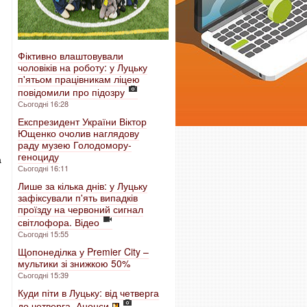
Фіктивно влаштовували
чоловіків на роботу: у Луцьку
п'ятьом працівникам ліцею
повідомили про підозру
Сьогодні 16:28
Експрезидент України Віктор
Ющенко очолив наглядову
раду музею Голодомору-
геноциду
а
Сьогодні 16:11
Лише за кілька днів: у Луцьку
зафіксували п'ять випадків
проїзду на червоний сигнал
світлофора. Відео
Сьогодні 15:55
Щопонеділка у Premier City –
мультики зі знижкою 50%
Сьогодні 15:39
-
Куди піти в Луцьку: від четверга
до четверга. Анонси