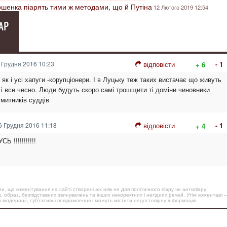
ошенка піарять тими ж методами, що й Путіна
12 Лютого 2019 12:54
АР
 Грудня 2016 10:23
відповісти
- 1
+ 6
як і усі хапуги -корупціонери. І в Луцьку теж таких вистачає що живуть
ь і все чесно. Люди будуть скоро самі трошщити ті доміни чиновники
 митників суддів
 Грудня 2016 11:18
відповісти
- 1
+ 4
!!!!!!!!!!!
, що коментування на сайті створені аж ніяк не для політичного піару чи антипіару,
, образ, безпідставних звинувачень та інших некоректних і негідних речей. Утім коментарі –
 модерації, суб’єктивні повідомлення і можуть містити недостовірну інформацію.