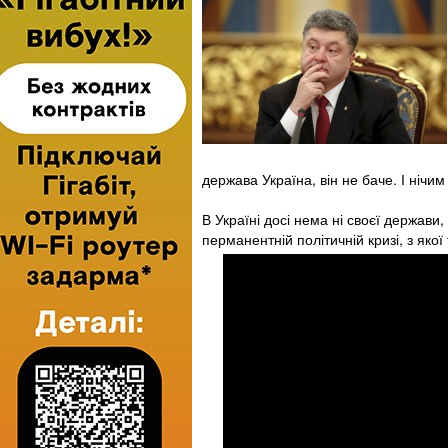
держава Україна, він не баче. І нічим
В Україні досі нема ні своєї держави,
перманентній політичній кризі, з яко