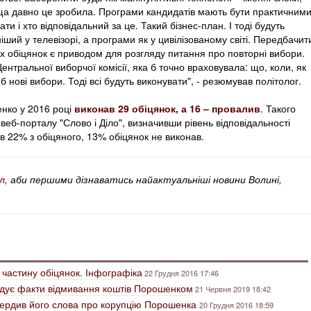
ьща давно це зробила. Програми кандидатів мають бути практичним
ти і хто відповідальний за це. Такий бізнес-план. І тоді будуть
іший у телевізорі, а програми як у цивілізованому світі. Передбачит
 обіцянок є приводом для розгляду питання про повторні вибори.
нтральної виборчої комісії, яка б точно враховувала: що, коли, як
б нові вибори. Тоді всі будуть виконувати", - резюмував політолог.
нко у 2016 році
виконав 29 обіцянок, а 16 – провалив
. Такого
веб-порталу "Слово і Діло", визначивши рівень відповідальності
 22% з обіцяного, 13% обіцянок не виконав.
л
, аби першими дізнаватись найактуальніші новини Волині,
 частину обіцянок. Інфографіка
22 Грудня 2016 17:46
ідує факти відмивання коштів Порошенком
21 Червня 2019 18:42
вердив його слова про корупцію Порошенка
20 Грудня 2016 18:59