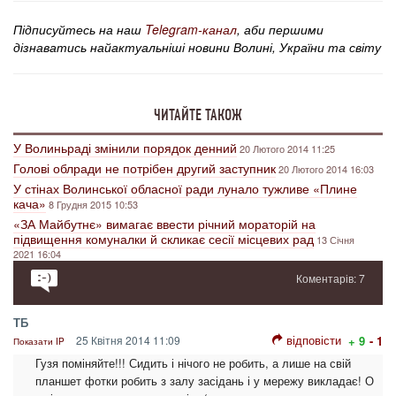
Підписуйтесь на наш
Telegram-канал
, аби першими
дізнаватись найактуальніші новини Волині, України та світу
ЧИТАЙТЕ ТАКОЖ
У Волиньраді змінили порядок денний
20 Лютого 2014 11:25
Голові облради не потрібен другий заступник
20 Лютого 2014 16:03
У стінах Волинської обласної ради лунало тужливе «Плине
кача»
8 Грудня 2015 10:53
«ЗА Майбутнє» вимагає ввести річний мораторій на
підвищення комуналки й скликає сесії місцевих рад
13 Січня
2021 16:04
Коментарів: 7
ТБ
відповісти
25 Квітня 2014 11:09
+ 9
- 1
Показати IP
Гузя поміняйте!!! Сидить і нічого не робить, а лише на свій
планшет фотки робить з залу засідань і у мережу викладає! О