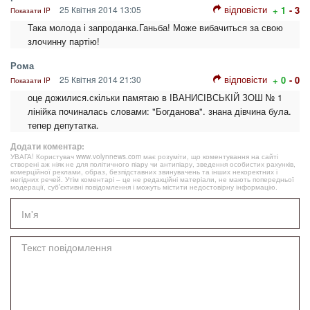
відповісти
25 Квітня 2014 13:05
+ 1
- 3
Показати IP
Така молода і запроданка.Ганьба! Може вибачиться за свою
злочинну партію!
Рома
відповісти
25 Квітня 2014 21:30
+ 0
- 0
Показати IP
оце дожилися.скільки памятаю в ІВАНИСІВСЬКІЙ ЗОШ № 1
лінійка починалась словами: "Богданова". знана дівчина була.
тепер депутатка.
Додати коментар:
УВАГА! Користувач www.volynnews.com має розуміти, що коментування на сайті
створені аж ніяк не для політичного піару чи антипіару, зведення особистих рахунків,
комерційної реклами, образ, безпідставних звинувачень та інших некоректних і
негідних речей. Утім коментарі – це не редакційні матеріали, не мають попередньої
модерації, суб’єктивні повідомлення і можуть містити недостовірну інформацію.