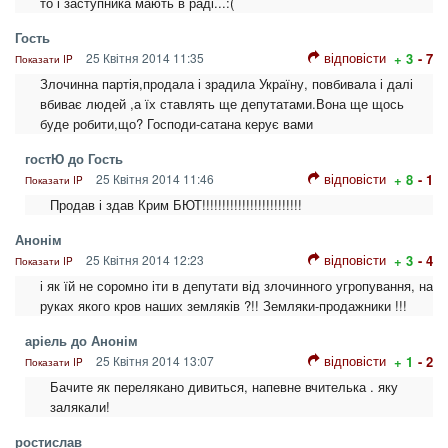
то і заступника мають в раді...:(
Гость
відповісти
25 Квітня 2014 11:35
+ 3
- 7
Показати IP
Злочинна партія,продала і зрадила Україну, повбивала і далі
вбиває людей ,а їх ставлять ще депутатами.Вона ще щось
буде робити,що? Господи-сатана керує вами
гостЮ до Гость
відповісти
25 Квітня 2014 11:46
+ 8
- 1
Показати IP
Продав і здав Крим БЮТ!!!!!!!!!!!!!!!!!!!!!!!!!
Анонім
відповісти
25 Квітня 2014 12:23
+ 3
- 4
Показати IP
і як їй не соромно іти в депутати від злочинного угропування, на
руках якого кров наших земляків ?!! Земляки-продажники !!!
аріель до Анонім
відповісти
25 Квітня 2014 13:07
+ 1
- 2
Показати IP
Бачите як перелякано дивиться, напевне вчителька . яку
залякали!
ростислав