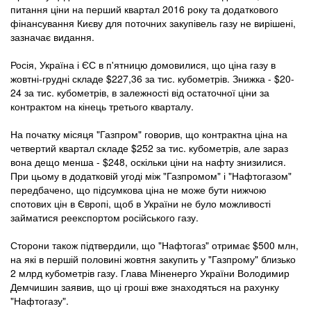
питання ціни на перший квартал 2016 року та додаткового
фінансування Києву для поточних закупівель газу не вирішені,
зазначає видання.
Росія, Україна і ЄС в п'ятницю домовилися, що ціна газу в
жовтні-грудні складе $227,36 за тис. кубометрів. Знижка - $20-
24 за тис. кубометрів, в залежності від остаточної ціни за
контрактом на кінець третього кварталу.
На початку місяця "Газпром" говорив, що контрактна ціна на
четвертий квартал складе $252 за тис. кубометрів, але зараз
вона дещо менша - $248, оскільки ціни на нафту знизилися.
При цьому в додатковій угоді між "Газпромом" і "Нафтогазом"
передбачено, що підсумкова ціна не може бути нижчою
спотових цін в Європі, щоб в України не було можливості
займатися реекспортом російського газу.
Сторони також підтвердили, що "Нафтогаз" отримає $500 млн,
на які в першій половині жовтня закупить у "Газпрому" близько
2 млрд кубометрів газу. Глава Міненерго України Володимир
Демчишин заявив, що ці гроші вже знаходяться на рахунку
"Нафтогазу".