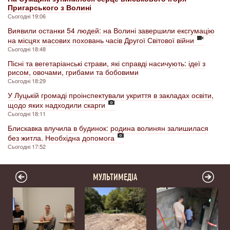
Пригарського з Волині
Сьогодні 19:06
Виявили останки 54 людей: на Волині завершили ексгумацію
на місцях масових поховань часів Другої Світової війни
Сьогодні 18:48
Пісні та вегетаріанські страви, які справді насичують: ідеї з
рисом, овочами, грибами та бобовими
Сьогодні 18:29
У Луцькій громаді проінспектували укриття в закладах освіти,
щодо яких надходили скарги
Сьогодні 18:11
Блискавка влучила в будинок: родина волинян залишилася
без житла. Необхідна допомога
Сьогодні 17:52
МУЛЬТИМЕДІА