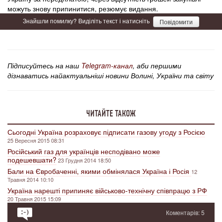
можуть знову припинитися, резюмує видання.
Знайшли помилку? Виділіть текст і натисніть
Повідомити
Підписуйтесь на наш
Telegram-канал
, аби першими
дізнаватись найактуальніші новини Волині, України та світу
ЧИТАЙТЕ ТАКОЖ
Сьогодні Україна розраховує підписати газову угоду з Росією
25 Вересня 2015 08:31
Російський газ для українців несподівано може
подешевшати?
23 Грудня 2014 18:50
Бали на Євробаченні, якими обмінялася Україна і Росія
12
Травня 2014 10:10
Україна нарешті припиняє військово-технічну співпрацю з РФ
20 Травня 2015 15:09
Коментарів: 5