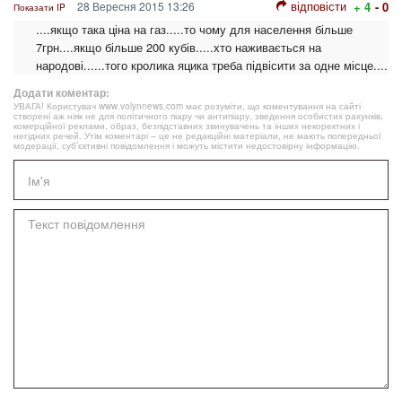
відповісти
28 Вересня 2015 13:26
+ 4
- 0
Показати IP
....якщо така ціна на газ.....то чому для населення більше
7грн....якщо більше 200 кубів.....хто наживається на
народові......того кролика яцика треба підвісити за одне місце....
Додати коментар:
УВАГА! Користувач www.volynnews.com має розуміти, що коментування на сайті
створені аж ніяк не для політичного піару чи антипіару, зведення особистих рахунків,
комерційної реклами, образ, безпідставних звинувачень та інших некоректних і
негідних речей. Утім коментарі – це не редакційні матеріали, не мають попередньої
модерації, суб’єктивні повідомлення і можуть містити недостовірну інформацію.