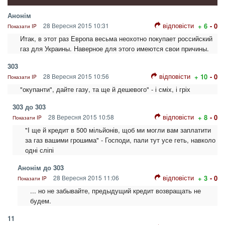
Анонім
відповісти
28 Вересня 2015 10:31
+ 6
- 0
Показати IP
Итак, в этот раз Европа весьма неохотно покупает российский
газ для Украины. Наверное для этого имеются свои причины.
303
відповісти
28 Вересня 2015 10:56
+ 10
- 0
Показати IP
"окупанти", дайте газу, та ще й дешевого" - і сміх, і гріх
303 до 303
відповісти
28 Вересня 2015 10:58
+ 8
- 0
Показати IP
"І ще й кредит в 500 мільйонів, щоб ми могли вам заплатити
за газ вашими грошима" - Господи, пали тут усе геть, навколо
одні сліпі
Анонім до 303
відповісти
28 Вересня 2015 11:06
+ 3
- 0
Показати IP
... но не забывайте, предыдущий кредит возвращать не
будем.
11