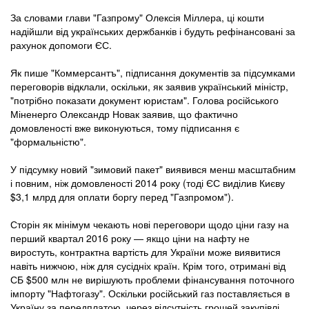
За словами глави "Газпрому" Олексія Міллера, ці кошти
надійшли від українських держбанків і будуть рефінансовані за
рахунок допомоги ЄС.
Як пише "Коммерсантъ", підписання документів за підсумками
переговорів відклали, оскільки, як заявив український міністр,
"потрібно показати документ юристам". Голова російського
Міненерго Олександр Новак заявив, що фактично
домовленості вже виконуються, тому підписання є
"формальністю".
У підсумку новий "зимовий пакет" виявився менш масштабним
і повним, ніж домовленості 2014 року (тоді ЄС виділив Києву
$3,1 млрд для оплати боргу перед "Газпромом").
Сторін як мінімум чекають нові переговори щодо ціни газу на
перший квартал 2016 року — якщо ціни на нафту не
виростуть, контрактна вартість для України може виявитися
навіть нижчою, ніж для сусідніх країн. Крім того, отримані від
СБ $500 млн не вирішують проблеми фінансування поточного
імпорту "Нафтогазу". Оскільки російський газ поставляється в
Україну за передплатою, через відсутність грошей закупівлі